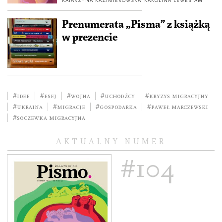
KATARZYNA KAZIMIEROWSKA
KAROLINA LEWESTAM
Prenumerata „Pisma” z książką
w prezencie
#idee
#esej
#wojna
#uchodźcy
#kryzys migracyjny
#Ukraina
#migracje
#gospodarka
#Paweł Marczewski
#Soczewka migracyjna
AKTUALNY NUMER
#104