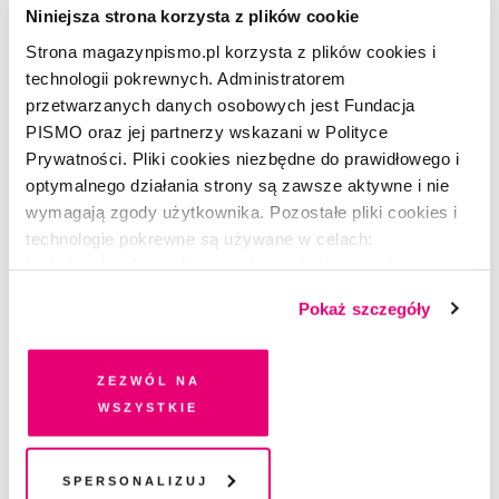
Niniejsza strona korzysta z plików cookie
Strona magazynpismo.pl korzysta z plików cookies i
technologii pokrewnych. Administratorem
przetwarzanych danych osobowych jest Fundacja
PISMO oraz jej partnerzy wskazani w Polityce
Prywatności. Pliki cookies niezbędne do prawidłowego i
optymalnego działania strony są zawsze aktywne i nie
wymagają zgody użytkownika. Pozostałe pliki cookies i
technologie pokrewne są używane w celach:
Masz konto?
Zaloguj się
funkcjonalnych, analitycznych, marketingowych oraz
prezentowania spersonalizowanych treści. Wyrażając
Paweł Marczewski
–(ur. 1982), socjolog, historyk idei,
Pokaż szczegóły
dobrowolną zgodę na pliki cookies i technologie
publicysta, główny specjalista ds. projektów badawczych w
pokrewne, zgadzasz się na przechowywanie informacji
Forum Idei, think tanku Fundacji Batorego. Jest członkiem
na Twoim urządzeniu końcowym lub dostęp do niego i
Zezwól na
Carnegie Civic Research Network, międzynarodowej grupy
przetwarzanie danych. Zgodę na wszystkie lub niektóre
wszystkie
badaczek i badaczy analizujących globalne przemiany
pliki cookies i technologie pokrewne możesz w każdej
społeczeństwa obywatelskiego.
chwili wycofać lub ponowić w zakładce "Ustawienia
Esej ukazał się w majowym numerze miesięcznika
plików cookie". Wycofanie zgody nie wpływa na
Spersonalizuj