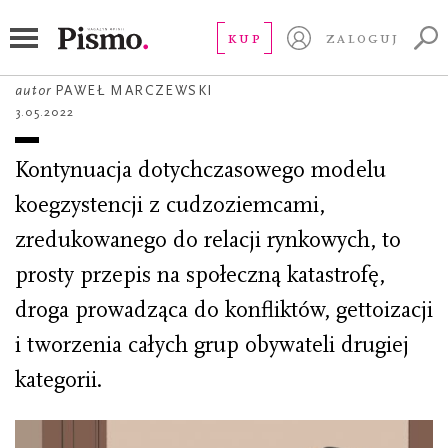
ESEJ
Obywatel imigrant
KUP
ZALOGUJ
autor
PAWEŁ MARCZEWSKI
3.05.2022
Kontynuacja dotychczasowego modelu
koegzystencji z cudzoziemcami,
zredukowanego do relacji rynkowych, to
prosty przepis na społeczną katastrofę,
droga prowadząca do konfliktów, gettoizacji
i tworzenia całych grup obywateli drugiej
kategorii.