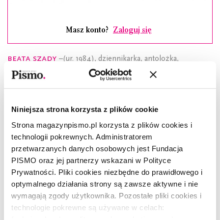
Masz konto?
Zaloguj się
Beata Szady
–(ur. 1984), dziennikarka, antolożka,
wykładowczyni akademicka. Autorka książek reporterskich
Ulica mnie woła. Życiorysy z Limy
i
Wieczny początek. Warmia i
Mazury
. Pomysłodawczyni antologii: reportażu
latynoamerykańskiego
Dziobak literatury
i tekstów Leili
Niniejsza strona korzysta z plików cookie
Guerriero
Nitrogliceryna niepokoju
. Obecnie pracuje nad
książką wokół Ryszarda Kai, która ukaże się jesienią 2024
Strona magazynpismo.pl korzysta z plików cookies i
roku nakładem Wydawnictwa Czarne. Specjalistka od ciasta
technologii pokrewnych. Administratorem
drożdżowego.
przetwarzanych danych osobowych jest Fundacja
PISMO oraz jej partnerzy wskazani w Polityce
Artykuł ukazał się w październikowym numerze
Prywatności. Pliki cookies niezbędne do prawidłowego i
miesięcznika „Pismo. Magazyn Opinii” (10/2021)
optymalnego działania strony są zawsze aktywne i nie
pod tytułem
Krok po kroku
.
wymagają zgody użytkownika. Pozostałe pliki cookies i
technologie pokrewne są używane w celach:
funkcjonalnych, analitycznych, marketingowych oraz