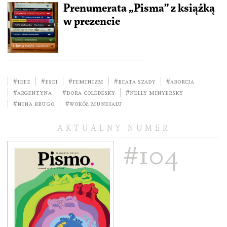
Prenumerata „Pisma” z książką
w prezencie
#idee
#esej
#feminizm
#Beata Szady
#aborcja
#Argentyna
#Dora Coledesky
#Nelly Minyersky
#Nina Brugo
#Wokół mundialu
AKTUALNY NUMER
#104