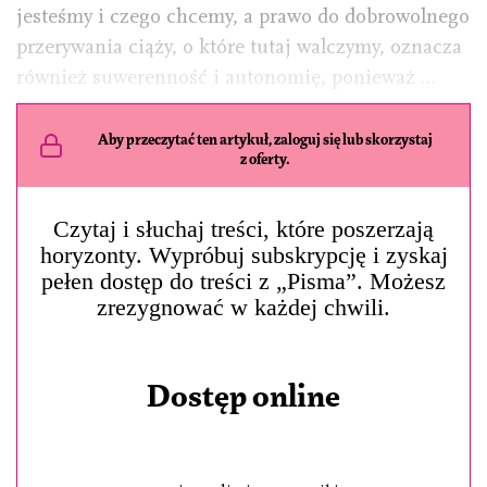
jesteśmy i czego chcemy, a prawo do dobrowolnego
przerywania ciąży, o które tutaj walczymy, oznacza
również suwerenność i autonomię, ponieważ …
Aby przeczytać ten artykuł, zaloguj się lub skorzystaj
z oferty.
Czytaj i słuchaj treści, które poszerzają
horyzonty. Wypróbuj subskrypcję i zyskaj
pełen dostęp do treści z „Pisma”. Możesz
zrezygnować w każdej chwili.
Dostęp online