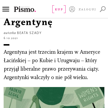
ESEJ
Zielona fala zalała
KUP
ZALOGUJ
Argentynę
autorka
BEATA SZADY
6.10.2021
Argentyna jest trzecim krajem w Ameryce
Łacińskiej – po Kubie i Urugwaju – który
przyjął liberalne prawo przerywania ciąży.
Argentynki walczyły o nie pół wieku.