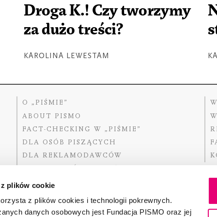
Droga K.! Czy tworzymy
N
za dużo treści?
s
KAROLINA LEWESTAM
K
O „PIŚMIE”
W
ABOUT PISMO
W
FACT-CHECKING W „PIŚMIE”
R
DLA OSÓB PISZĄCYCH
F
DLA REKLAMODAWCÓW
K
GDZIE KUPIĆ „PISMO”?
 z plików cookie
rzysta z plików cookies i technologii pokrewnych.
zanych danych osobowych jest Fundacja PISMO oraz jej
Dofinansow