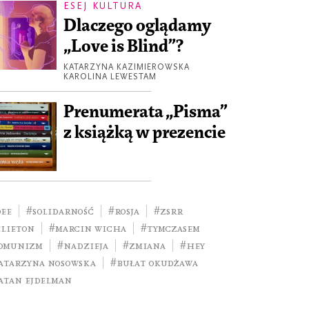
ESEJ KULTURA
Dlaczego oglądamy
„Love is Blind”?
KATARZYNA KAZIMIEROWSKA
KAROLINA LEWESTAM
Prenumerata „Pisma”
z książką w prezencie
dee
#Solidarność
#Rosja
#ZSRR
elieton
#Marcin Wicha
#tymczasem
omunizm
#nadzieja
#zmiana
#Hey
atarzyna Nosowska
#Bułat Okudżawa
atan Ejdelman