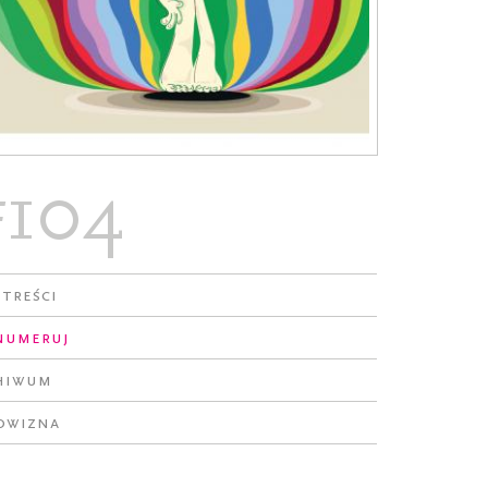
#104
 treści
numeruj
hiwum
owizna