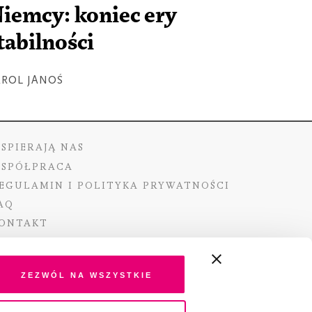
iemcy: koniec ery
tabilności
AROL JANOŚ
SPIERAJĄ NAS
SPÓŁPRACA
EGULAMIN I POLITYKA PRYWATNOŚCI
AQ
ONTAKT
Zezwól na wszystkie
ano ze środków Ministra Kultury i Dziedzictwa