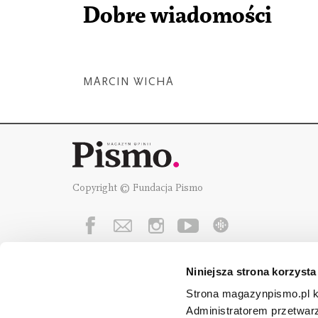
Dobre wiadomości
MARCIN WICHA
Copyright © Fundacja Pismo
Niniejsza strona korzysta
Fundację Pismo
wspierają:
Strona magazynpismo.pl ko
Administratorem przetwar