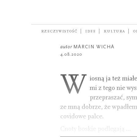
FELIETON
Stara piose
nadziei
RZECZYWISTOŚĆ
IDEE
KULTURA
O
autor
MARCIN WICHA
4.08.2020
W
iosną ja też mia
mi z tego nie wy
przepraszać, sym
ze mną dobrze, że wpadłem 
covidowe palce.
Cnoty boskie podlegają …