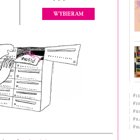
WYBIERAM
#i
#f
#K
#K
#N