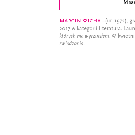
Mas
Marcin Wicha
–(ur. 1972), g
2017 w kategorii literatura. Lau
których nie wyrzuciłem
. W kwietn
zwiedzania
.