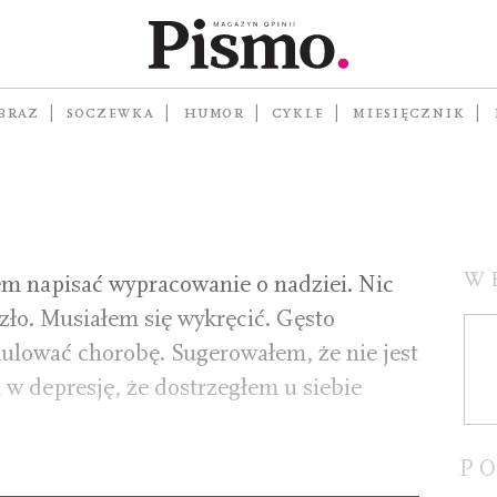
nka o
BRAZ
SOCZEWKA
HUMOR
CYKLE
MIESIĘCZNIK
W
łem napisać wypracowanie o nadziei. Nic
szło. Musiałem się wykręcić. Gęsto
ulować chorobę. Sugerowałem, że nie jest
w depresję, że dostrzegłem u siebie
P