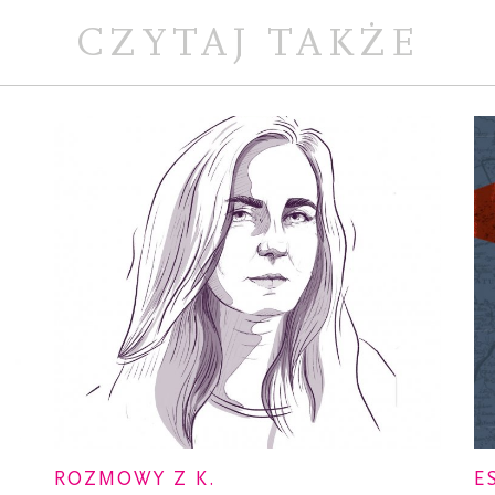
CZYTAJ TAKŻE
ROZMOWY Z K.
E