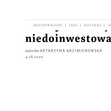
ROZMOWA
Dorota Masłows
Rzeczywistość j
RZECZYWISTOŚĆ
IDEE
KULTURA
O
niedoinwestow
autorka
KATARZYNA KAZIMIEROWSKA
4.08.2020