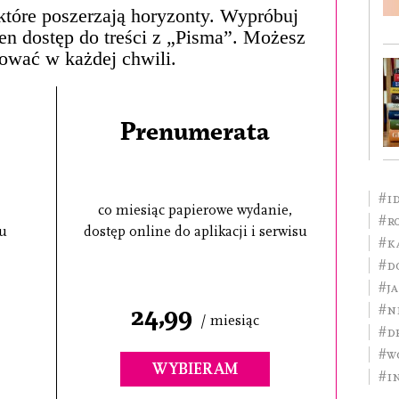
, które poszerzają horyzonty. Wypróbuj
łen dostęp do treści z „Pisma”. Możesz
ować w każdej chwili.
Prenumerata
#i
co miesiąc papierowe wydanie,
#r
su
dostęp online do aplikacji i serwisu
#K
#D
#J
#n
24,99
/ miesiąc
#d
#W
WYBIERAM
#I