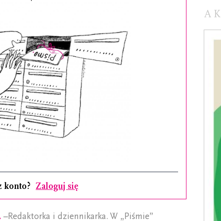
A
z konto?
Zaloguj się
a
–Redaktorka i dziennikarka. W „Piśmie”