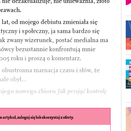
 nie dezaktualizuje, nie unieważnia, złoto
prawach.
lat, od mojego debiutu zmieniała się
tyczny i społeczny, ja sama bardzo się
ak zwany wizerunek, postać medialna ma
zmówcy bezustannie konfrontują mnie
005 roku i proszą o komentarz.
 obustronna marnacja czasu i słów, że
nale obył…
wojego nowego zbioru
Jak przejąć kontrolę
 artykuł, zaloguj się lub skorzystaj z oferty.