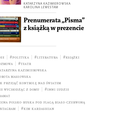
KATARZYNA KAZIMIEROWSKA
KAROLINA LEWESTAM
Prenumerata „Pisma”
z książką w prezencie
dee
#polityka
#literatura
#książki
ozmowa
#teatr
atarzyna Kazimierowska
orota Masłowska
ak przejąć kontrolę nad światem
ie wychodząc z domu
#Inni ludzie
ramat
ojna polsko-ruska pod flagą biało-czerwoną
nstagram
#Kim Kardashian