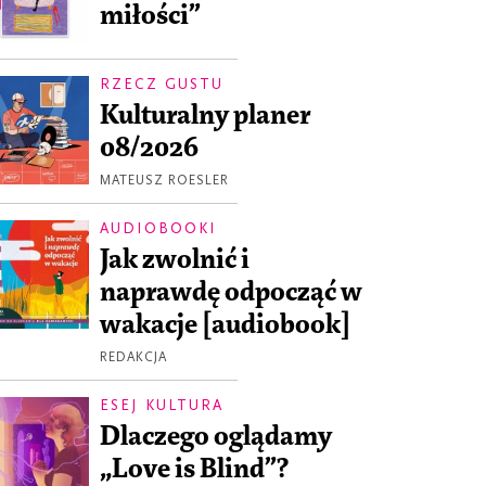
miłości”
RZECZ GUSTU
Kulturalny planer
08/2026
MATEUSZ ROESLER
AUDIOBOOKI
Jak zwolnić i
naprawdę odpocząć w
wakacje [audiobook]
REDAKCJA
ESEJ KULTURA
Dlaczego oglądamy
„Love is Blind”?