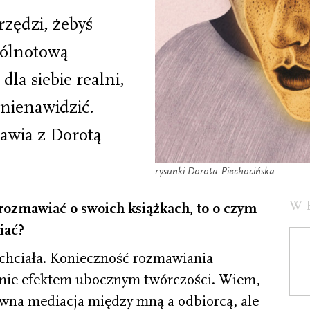
rzędzi, żebyś
pólnotową
dla siebie realni,
nienawidzić.
awia z Dorotą
rysunki Dorota Piechocińska
W
rozmawiać o swoich książkach, to o czym
iać?
chciała. Konieczność rozmawiania
mnie efektem ubocznym twórczości. Wiem,
pewna mediacja między mną a odbiorcą, ale