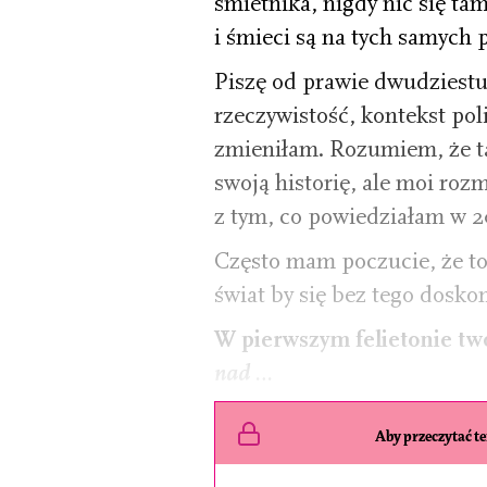
śmietnika, nigdy nic się tam
i śmieci są na tych samych 
Piszę od prawie dwudziestu 
rzeczywistość, kontekst poli
zmieniłam. Rozumiem, że t
swoją historię, ale moi ro
z tym, co powiedziałam w 2
Często mam poczucie, że to
świat by się bez tego dosko
W pierwszym felietonie t
nad …
Aby przeczytać ten