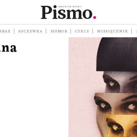
ka:
est
BRAZ
SOCZEWKA
HUMOR
CYKLE
MIESIĘCZNIK
ana