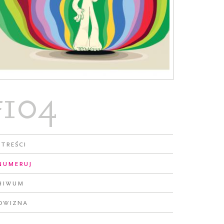
#104
 treści
numeruj
hiwum
owizna