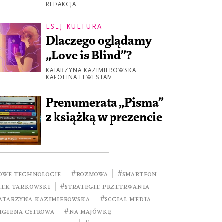
REDAKCJA
ESEJ KULTURA
Dlaczego oglądamy
„Love is Blind”?
KATARZYNA KAZIMIEROWSKA
KAROLINA LEWESTAM
Prenumerata „Pisma”
z książką w prezencie
owe technologie
#rozmowa
#smartfon
lek Tarkowski
#strategie przetrwania
atarzyna Kazimierowska
#social media
igiena cyfrowa
#Na majówkę