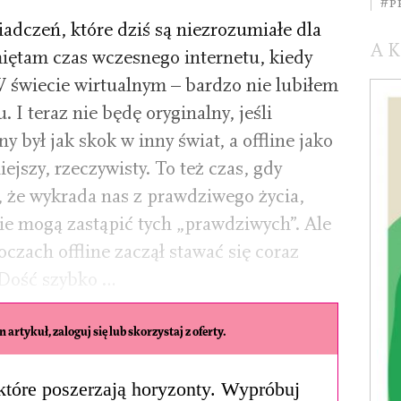
#p
adczeń, które dziś są niezrozumiałe dla
A
iętam czas wczesnego internetu, kiedy
. W świecie wirtualnym – bardzo nie lubiłem
. I teraz nie będę oryginalny, jeśli
 był jak skok w inny świat, a offline jako
ejszy, rzeczywisty. To też czas, gdy
, że wykrada nas z prawdziwego życia,
ie mogą zastąpić tych „prawdziwych”. Ale
czach offline zaczął stawać się coraz
 Dość szybko …
 artykuł, zaloguj się lub skorzystaj z oferty.
, które poszerzają horyzonty. Wypróbuj