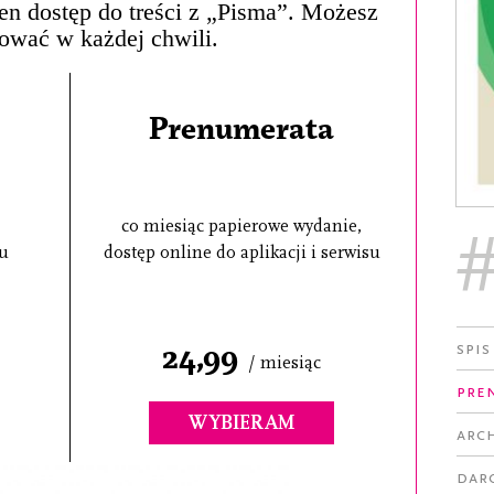
łen dostęp do treści z „Pisma”. Możesz
ować w każdej chwili.
Prenumerata
co miesiąc papierowe wydanie,
su
dostęp online do aplikacji i serwisu
Spis
24,99
/ miesiąc
Pre
WYBIERAM
Arc
Dar