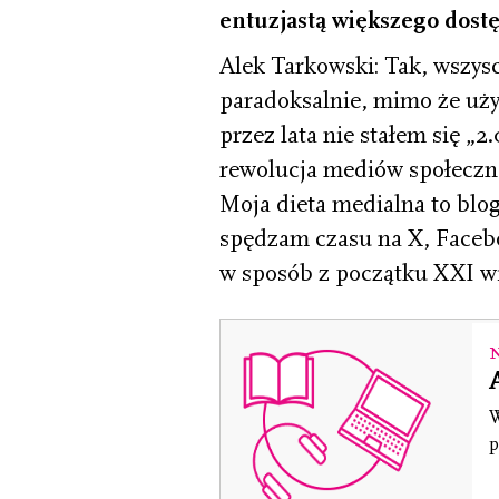
entuzjastą większego dost
Alek Tarkowski: Tak, wszysc
paradoksalnie, mimo że używ
przez lata nie stałem się „
rewolucja mediów społeczno
Moja dieta medialna to blo
spędzam czasu na X, Facebo
w sposób z początku XXI w
W
p