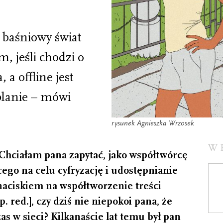
baśniowy świat
, jeśli chodzi o
 a offline jest
 planie – mówi
rysunek Agnieszka Wrzosek
W
Chciałam pana zapytać, jako współtwórcę
cego na celu cyfryzację i udostępnianie
 naciskiem na współtworzenie treści
 red.], czy dziś nie niepokoi pana, że
as w sieci? Kilkanaście lat temu był pan