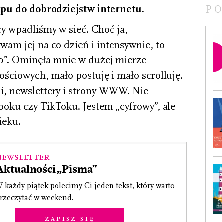
ępu do dobrodziejstw internetu.
P
y wpadliśmy w sieć. Choć ja,
am jej na co dzień i intensywnie, to
2.0”. Ominęła mnie w dużej mierze
ściowych, mało postuję i mało scrolluję.
gi, newslettery i strony WWW. Nie
oku czy TikToku. Jestem „cyfrowy”, ale
ieku.
Newsletter
Aktualności „Pisma”
 każdy piątek polecimy Ci jeden tekst, który warto
rzeczytać w weekend.
Zapisz się