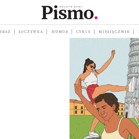
trzeni
BRAZ
SOCZEWKA
HUMOR
CYKLE
MIESIĘCZNIK