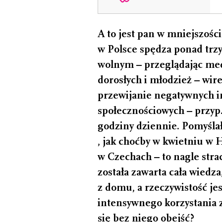
A to jest pan w mniejszośc
w Polsce spędza ponad trzy
wolnym – przeglądając med
dorosłych i młodzież – wir
przewijanie negatywnych i
społecznościowych – przyp
godziny dziennie. Pomyślał
, jak choćby w kwietniu w H
w Czechach – to nagle stra
została zawarta cała wied
z domu, a rzeczywistość jes
intensywnego korzystania
się bez niego obejść?