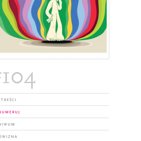
#104
 treści
numeruj
hiwum
owizna