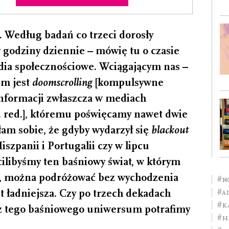
i. Według badań co trzeci dorosły
 godziny dziennie – mówię tu o czasie
ia społecznościowe. Wciągającym nas –
em jest
doomscrolling
[kompulsywne
nformacji zwłaszcza w mediach
. red.], któremu poświęcamy nawet dwie
am sobie, że gdyby wydarzył się
blackout
iszpanii i Portugalii czy w lipcu
cilibyśmy ten baśniowy świat, w którym
za, można podróżować bez wychodzenia
#n
t ładniejsza. Czy po trzech dekadach
#A
#K
 z tego baśniowego uniwersum potrafimy
#h