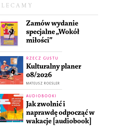
OLECAMY
Zamów wydanie
specjalne „Wokół
miłości”
RZECZ GUSTU
Kulturalny planer
08/2026
MATEUSZ ROESLER
AUDIOBOOKI
Jak zwolnić i
naprawdę odpocząć w
wakacje [audiobook]