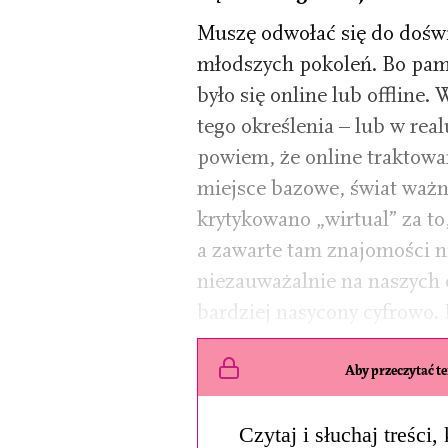
Muszę odwołać się do doświ
młodszych pokoleń. Bo pam
było się online lub offline
tego określenia – lub w realu
powiem, że online traktowany
miejsce bazowe, świat ważni
krytykowano „wirtual” za to
a zawarte tam znajomości n
niezauważalnie na naszych o
bardziej nasycony cyfrowo.
Aby przeczytać ten
Czytaj i słuchaj treści