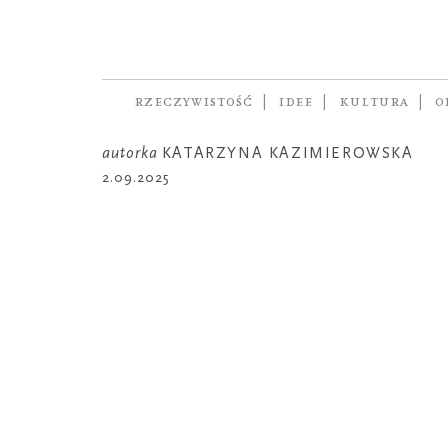
STRATEGIE PRZETRWANIA
Co tracimy wpa
w social media?
RZECZYWISTOŚĆ
IDEE
KULTURA
O
autorka
KATARZYNA KAZIMIEROWSKA
2.09.2025