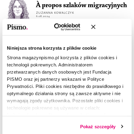
À propos szlaków migracyjnych
ZUZANNA KOWALCZYK
6.08.2024
REPORTAŻ
Tunezja: co zostało z arabskiej
wiosny?
Niniejsza strona korzysta z plików cookie
DALIA MIKULSKA
Strona magazynpismo.pl korzysta z plików cookies i
3.07.2024
technologii pokrewnych. Administratorem
REPORTAŻ
przetwarzanych danych osobowych jest Fundacja
Śladami bezrobotnych
PISMO oraz jej partnerzy wskazani w Polityce
Amerykanów
Prywatności. Pliki cookies niezbędne do prawidłowego i
optymalnego działania strony są zawsze aktywne i nie
IZA KLEMENTOWSKA
5.06.2024
wymagają zgody użytkownika. Pozostałe pliki cookies i
technologie pokrewne są używane w celach:
FELIETON
funkcjonalnych, analitycznych, marketingowych oraz
Normalny populista. Dlaczego
prezentowania spersonalizowanych treści. Wyrażając
Holendrzy zagłosowali na
Pokaż szczegóły
dobrowolną zgodę na pliki cookies i technologie
antyimigrancką prawicę