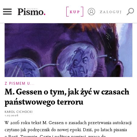
imigracja
KUP
ZALOGUJ
Z PISMEM U...
M. Gessen o tym, jak żyć w czasach
państwowego terroru
KAROL CICHOCKI
1.07.2026
W 2016 roku tekst M. Gessen o zasadach przetrwania autokracji
czytano jak podręcznik do nowej epoki. Dziś, po latach pisania
o Rosji, Trumpie, Gazie i polityce pamięci, wraca do