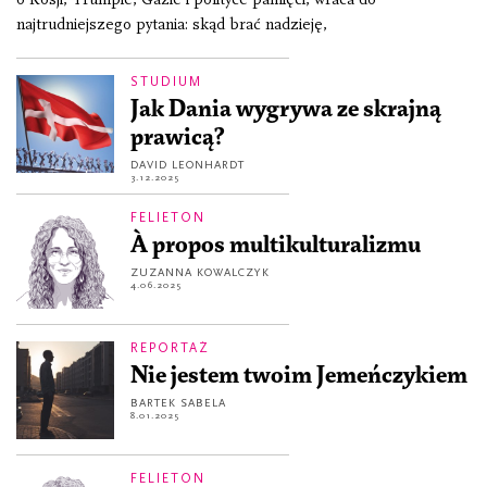
najtrudniejszego pytania: skąd brać nadzieję,
STUDIUM
Jak Dania wygrywa ze skrajną
prawicą?
DAVID LEONHARDT
3.12.2025
FELIETON
À propos multikulturalizmu
ZUZANNA KOWALCZYK
4.06.2025
REPORTAŻ
Nie jestem twoim Jemeńczykiem
BARTEK SABELA
8.01.2025
FELIETON