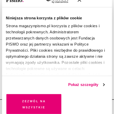
łąkę...”
ZOFIA KRÓL
4.12.2025
Niniejsza strona korzysta z plików cookie
CZYTAJ
Strona magazynpismo.pl korzysta z plików cookies i
Śmiech u / z władzy. Fragment
technologii pokrewnych. Administratorem
książki „Słowo humoru”
przetwarzanych danych osobowych jest Fundacja
OLGA DRENDA
PISMO oraz jej partnerzy wskazani w Polityce
13.10.2023
Prywatności. Pliki cookies niezbędne do prawidłowego i
OPOWIADANIE
optymalnego działania strony są zawsze aktywne i nie
Po ciemku
wymagają zgody użytkownika. Pozostałe pliki cookies i
MARCIN WICHA
technologie pokrewne są używane w celach:
7.04.2021
funkcjonalnych, analitycznych, marketingowych oraz
prezentowania spersonalizowanych treści. Wyrażając
Pokaż szczegóły
dobrowolną zgodę na pliki cookies i technologie
pokrewne, zgadzasz się na przechowywanie informacji
na Twoim urządzeniu końcowym lub dostęp do niego i
Zezwól na
przetwarzanie danych. Zgodę na wszystkie lub niektóre
wszystkie
pliki cookies i technologie pokrewne możesz w każdej