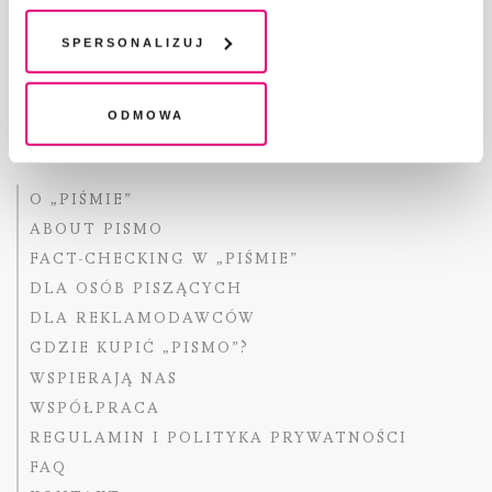
chwili wycofać lub ponowić w zakładce "Ustawienia
plików cookie". Wycofanie zgody nie wpływa na
Spersonalizuj
Copyright © Fundacja Pismo
legalność przetwarzania danych przed jej wycofaniem
Odmowa
O „PIŚMIE”
ABOUT PISMO
FACT-CHECKING W „PIŚMIE”
DLA OSÓB PISZĄCYCH
DLA REKLAMODAWCÓW
GDZIE KUPIĆ „PISMO”?
WSPIERAJĄ NAS
WSPÓŁPRACA
REGULAMIN I POLITYKA PRYWATNOŚCI
FAQ