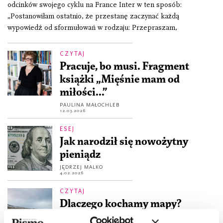
odcinków swojego cyklu na France Inter w ten sposób:
„Postanowiłam ostatnio, że przestanę zaczynać każdą
wypowiedź od sformułowań w rodzaju: Przepraszam,
CZYTAJ
Pracuje, bo musi. Fragment
książki „Mięśnie mam od
miłości...”
PAULINA MAŁOCHLEB
12.03.2026
ESEJ
Jak narodził się nowożytny
pieniądz
JĘDRZEJ MALKO
4.02.2026
CZYTAJ
Dlaczego kochamy mapy?
Fragment książki „Droga przez