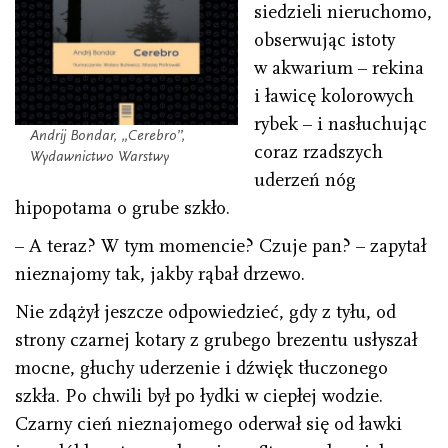
siedzieli nieruchomo,
obserwując istoty
w akwarium – rekina
i ławicę kolorowych
rybek – i nasłuchując
Andrij Bondar, „
Cerebro
”,
coraz rzadszych
Wydawnictwo Warstwy
uderzeń nóg
hipopotama o grube szkło.
– A teraz? W tym momencie? Czuje pan? – zapytał
nieznajomy tak, jakby rąbał drzewo.
Nie zdążył jeszcze odpowiedzieć, gdy z tyłu, od
strony czarnej kotary z grubego brezentu usłyszał
mocne, głuchy uderzenie i dźwięk tłuczonego
szkła. Po chwili był po łydki w ciepłej wodzie.
Czarny cień nieznajomego oderwał się od ławki