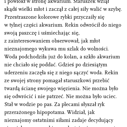
i powlókł w stronę akwarium. Staruszek wziął
skądś wielki młot i zaczął z całej siły walić w szybę.
Przestraszone kolorowe rybki przyczaiły się
w tylnej części akwarium. Rekin odwrócił do niego
swoją paszczę i uśmiechając się,
z zainteresowaniem obserwował, jak młot
nieznajomego wykuwa mu szlak do wolności.
Woda podchodziła już do kolan, a szkło akwarium
nie chciało się poddać. Gdzieś po dziesiątym
uderzeniu zaczęła się z niego sączyć woda. Rekin
ze swojej strony pomagał staruszkowi przebić
twardą ścianę swojego więzienia. Nie można było
się odwrócić i nie patrzeć. Nie można było uciec.
Stał w wodzie po pas. Za plecami słyszał ryk
przerażonego hipopotama. Widział, jak
nieznajomy ostatnimi siłami zadaje decydujący