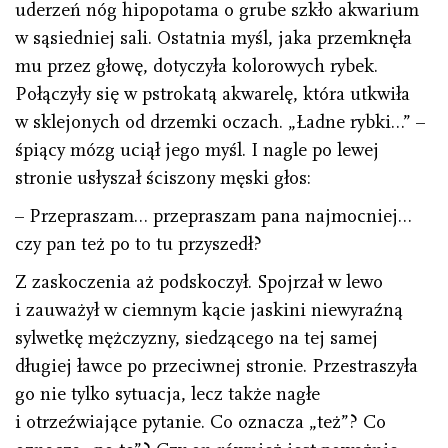
uderzeń nóg hipopotama o grube szkło akwarium
w sąsiedniej sali. Ostatnia myśl, jaka przemknęła
mu przez głowę, dotyczyła kolorowych rybek.
Połączyły się w pstrokatą akwarelę, która utkwiła
w sklejonych od drzemki oczach. „Ładne rybki…” –
śpiący mózg uciął jego myśl. I nagle po lewej
stronie usłyszał ściszony męski głos:
– Przepraszam… przepraszam pana najmocniej…
czy pan też po to tu przyszedł?
Z zaskoczenia aż podskoczył. Spojrzał w lewo
i zauważył w ciemnym kącie jaskini niewyraźną
sylwetkę mężczyzny, siedzącego na tej samej
długiej ławce po przeciwnej stronie. Przestraszyła
go nie tylko sytuacja, lecz także nagłe
i otrzeźwiające pytanie. Co oznacza „też”? Co