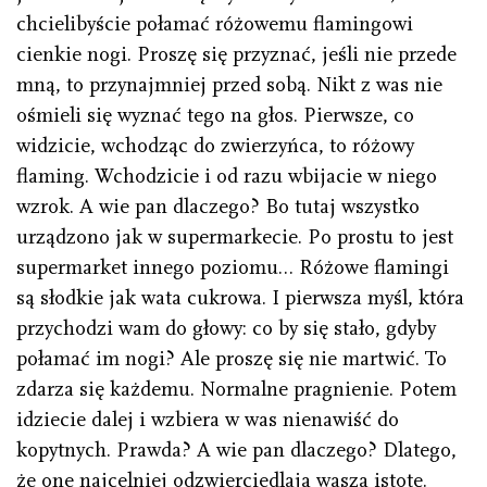
chcielibyście połamać różowemu flamingowi
cienkie nogi. Proszę się przyznać, jeśli nie przede
mną, to przynajmniej przed sobą. Nikt z was nie
ośmieli się wyznać tego na głos. Pierwsze, co
widzicie, wchodząc do zwierzyńca, to różowy
flaming. Wchodzicie i od razu wbijacie w niego
wzrok. A wie pan dlaczego? Bo tutaj wszystko
urządzono jak w supermarkecie. Po prostu to jest
supermarket innego poziomu… Różowe flamingi
są słodkie jak wata cukrowa. I pierwsza myśl, która
przychodzi wam do głowy: co by się stało, gdyby
połamać im nogi? Ale proszę się nie martwić. To
zdarza się każdemu. Normalne pragnienie. Potem
idziecie dalej i wzbiera w was nienawiść do
kopytnych. Prawda? A wie pan dlaczego? Dlatego,
że one najcelniej odzwierciedlają waszą istotę.