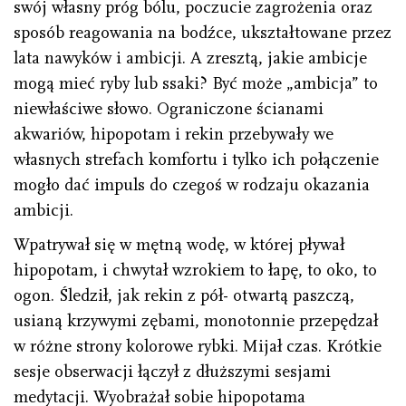
swój własny próg bólu, poczucie zagrożenia oraz
sposób reagowania na bodźce, ukształtowane przez
lata nawyków i ambicji. A zresztą, jakie ambicje
mogą mieć ryby lub ssaki? Być może „ambicja” to
niewłaściwe słowo. Ograniczone ścianami
akwariów, hipopotam i rekin przebywały we
własnych strefach komfortu i tylko ich połączenie
mogło dać impuls do czegoś w rodzaju okazania
ambicji.
Wpatrywał się w mętną wodę, w której pływał
hipopotam, i chwytał wzrokiem to łapę, to oko, to
ogon. Śledził, jak rekin z pół- otwartą paszczą,
usianą krzywymi zębami, monotonnie przepędzał
w różne strony kolorowe rybki. Mijał czas. Krótkie
sesje obserwacji łączył z dłuższymi sesjami
medytacji. Wyobrażał sobie hipopotama