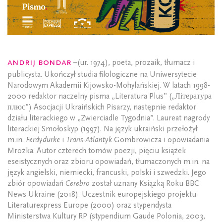
Andrij Bondar
–(ur. 1974), poeta, prozaik, tłumacz i
publicysta. Ukończył studia filologiczne na Uniwersytecie
Narodowym Akademii Kijowsko-Mohylańskiej. W latach 1998-
2000 redaktor naczelny pisma „Literatura Plus” („Література
плюс”) Asocjacji Ukraińskich Pisarzy, następnie redaktor
działu literackiego w „Zwierciadle Tygodnia”. Laureat nagrody
literackiej Smołoskyp (1997). Na język ukraiński przełożył
m.in.
Ferdydurke
i
Trans-Atlantyk
Gombrowicza i opowiadania
Mrożka. Autor czterech tomów poezji, pięciu książek
eseistycznych oraz zbioru opowiadań, tłumaczonych m.in. na
język angielski, niemiecki, francuski, polski i szwedzki. Jego
zbiór opowiadań
Cerebro
został uznany Książką Roku BBC
News Ukraine (2018). Uczestnik europejskiego projektu
Literaturexpress Europe (2000) oraz stypendysta
Ministerstwa Kultury RP (stypendium Gaude Polonia, 2003,