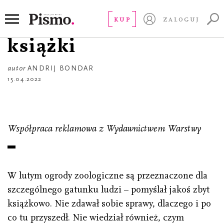
CZYTAJ
Cerebro. Fragment
KUP
ZALOGUJ
książki
autor
ANDRIJ BONDAR
15.04.2022
Współpraca reklamowa z Wydawnictwem Warstwy
W lutym ogrody zoologiczne są przeznaczone dla
szczególnego gatunku ludzi – pomyślał jakoś zbyt
książkowo. Nie zdawał sobie sprawy, dlaczego i po
co tu przyszedł. Nie wiedział również, czym