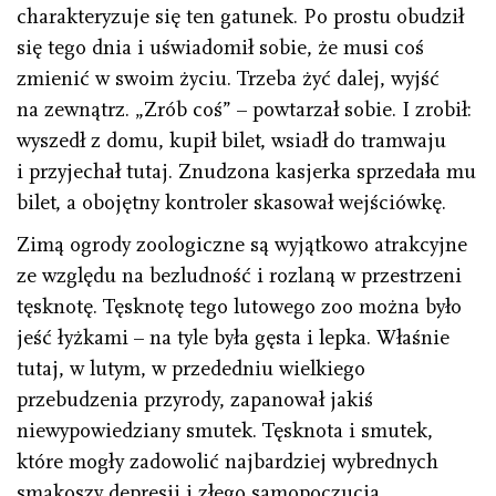
charakteryzuje się ten gatunek. Po prostu obudził
się tego dnia i uświadomił sobie, że musi coś
zmienić w swoim życiu. Trzeba żyć dalej, wyjść
na zewnątrz. „Zrób coś” – powtarzał sobie. I zrobił:
wyszedł z domu, kupił bilet, wsiadł do tramwaju
i przyjechał tutaj. Znudzona kasjerka sprzedała mu
bilet, a obojętny kontroler skasował wejściówkę.
Zimą ogrody zoologiczne są wyjątkowo atrakcyjne
ze względu na bezludność i rozlaną w przestrzeni
tęsknotę. Tęsknotę tego lutowego zoo można było
jeść łyżkami – na tyle była gęsta i lepka. Właśnie
tutaj, w lutym, w przededniu wielkiego
przebudzenia przyrody, zapanował jakiś
niewypowiedziany smutek. Tęsknota i smutek,
które mogły zadowolić najbardziej wybrednych
smakoszy depresji i złego samopoczucia.