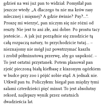
gdzieś na wsi już pan to widział. Pomyślał pan
jeszcze wtedy: „A dlaczego tu nie ma krów rasy
mlecznej i mięsnej? A gdzie świnie? Psy?…”.
Proszę mi wierzyć, pan niczym się nie różni od
reszty. Nie jest to ani złe, ani dobre. Po prostu tacy
jesteście… A jak już porządnie się znudzicie tą
całą rozpaczą natury, to przychodzicie tutaj… –
nieznajomy nie mógł już powstrzymać kaszlu
i zrobił półminutową przerwę, aby go uspokoić. –
To jest ostatni przystanek. Potem planował pan
zjeść pieczoną białą kiełbasę z kiszonym ogórkiem
w budce przy zoo i pójść sobie stąd. A jednak nie.
Utkwił pan tu. Policzyłem: biegał pan między tymi
salami czterdzieści pięć minut. To jest absolutny
rekord, najlepszy wynik przez ostatnich
dwadzieścia lat.