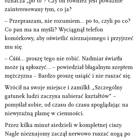
oznacza „po to”? Czy on również jest poważnie
zainteresowany tym, co ja?
– Przepraszam, nie rozumiem… po to, czyli po co?
Co pan ma na myśli? Wyciągnął telefon
komórkowy, aby oświetlić nieznajomego i przyjrzeć
mu się.
– Ćśśś… proszę tego nie robić. Nadmiar światła
może ją spłoszyć… – powiedział błagalnym szeptem
mężczyzna – Bardzo proszę usiąść i nie ruszać się.
Wrócił na swoje miejsce i zamilkł. „Szczególny
gatunek ludzi zaczyna nabierać kształtów” –
pomyślał sobie, od czasu do czasu spoglądając na
niewyraźną plamę w ciemności.
Przez kilka minut siedzieli w kompletnej ciszy.
Nagle nieznajomy zaczął nerwowo ruszać nogą po