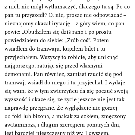
z nich nie mógł wytłumaczyć, dlaczego tu są. Po co
pan tu przyszedł? O, nie, proszę nie odpowiadać –
nieznajomy okazał irytację – z góry wiem, co pan
powie: „Obudziłem się dziś rano i po prostu
powiedziałem do siebie: „Zrób coś”. Potem
wsiadłem do tramwaju, kupiłem bilet i tu
przyjechałem. Wszyscy to robicie, aby uniknąć
najgorszego, ratując się przed własnymi
demonami. Pan również, zamiast rzucić się pod
tramwaj, wsiadł do niego i tu przyjechał. I wydaje
się wam, że w tym zwierzyńcu da się poczuć swoją
wyższość i okaże się, że życie jeszcze nie jest tak
naprawdę przegrane. Że wyglądacie nie gorzej
od foki lub bizona, a makak za szkłem, zmęczony
awitaminozą i długim szeregiem ponurych dni,
jest bardziej nieszczęsny niż wy. I owszem,