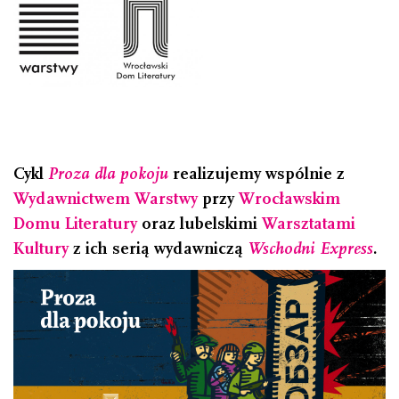
Cykl
Proza dla pokoju
realizujemy wspólnie z
Wydawnictwem Warstwy
przy
Wrocławskim
Domu Literatury
oraz lubelskimi
Warsztatami
Kultury
z ich serią wydawniczą
Wschodni Express
.