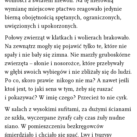
wolności a światem niewoli. Na tę nierówną
wymianę miejscowe ptactwo reagowało jedynie
bierną obojętnością spętanych, ograniczonych,
uwięzionych i upokorzonych.
Połowy zwierząt w klatkach i wolierach brakowało.
Na zewnątrz mogły się pojawić tylko te, które nie
spały i nie bały się zimna. Nie marzły gruboskórne
zwierzęta – słonie i nosorożce, które przebywały
w głębi swoich wybiegów i nie zbliżały się do ludzi.
Po co, skoro prawie nikogo nie ma? A nawet jeśli
ktoś jest, to jaki sens w tym, żeby się ruszać
i pokazywać? W imię czego? Przecież to nie cyrk.
W salach z wysokimi sufitami, za dużymi ścianami
ze szkła, wyczerpane żyrafy cały czas żuły nudne
siano. W pomieszczeniu bezkręgowców
śmierdziało i chciało się spać. Lwy i tygrysy