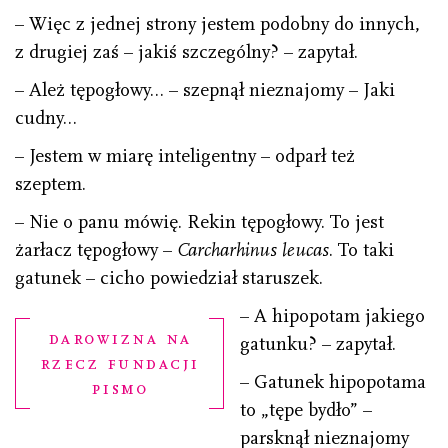
– Więc z jednej strony jestem podobny do innych,
z drugiej zaś – jakiś szczególny? – zapytał.
– Ależ tępogłowy… – szepnął nieznajomy – Jaki
cudny…
– Jestem w miarę inteligentny – odparł też
szeptem.
– Nie o panu mówię. Rekin tępogłowy. To jest
żarłacz tępogłowy –
Carcharhinus leucas
. To taki
gatunek – cicho powiedział staruszek.
– A hipopotam jakiego
darowizna na
gatunku? – zapytał.
rzecz fundacji
– Gatunek hipopotama
pismo
to „tępe bydło” –
parsknął nieznajomy