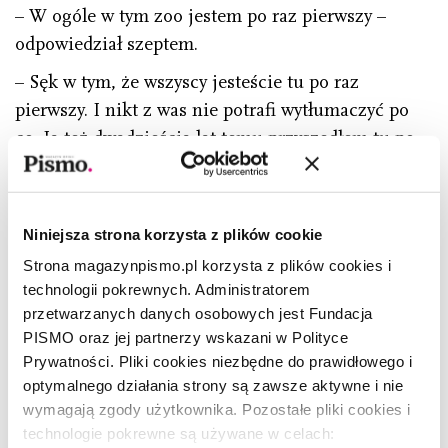
– W ogóle w tym zoo jestem po raz pierwszy –
odpowiedział szeptem.
– Sęk w tym, że wszyscy jesteście tu po raz
pierwszy. I nikt z was nie potrafi wytłumaczyć po
co. Ja też dwadzieścia lat temu przyszedłem tu po
raz pierwszy, ale nikt z was nie dał rady tego
powtórzyć. Proszę mnie dobrze zrozumieć, niczego
panu nie zarzucam… – ciągnął dalej nieznajomy.
Niniejsza strona korzysta z plików cookie
– Proszę pana, a właściwie co się tutaj dzieje? –
Strona magazynpismo.pl korzysta z plików cookies i
zapytał, a sam znów zaczął gorączkowo myśleć: –
technologii pokrewnych. Administratorem
przetwarzanych danych osobowych jest Fundacja
co tutaj naprawdę się dzieje, między rekinem
PISMO oraz jej partnerzy wskazani w Polityce
a hipopotamem, między tymi dwoma bliskimi,
Prywatności. Pliki cookies niezbędne do prawidłowego i
a jednocześnie tak odległymi światami, które
optymalnego działania strony są zawsze aktywne i nie
można połączyć tylko w wyobraźni i to pod
wymagają zgody użytkownika. Pozostałe pliki cookies i
warunkiem, że jesteś albo dzieckiem,
technologie pokrewne są używane w celach: