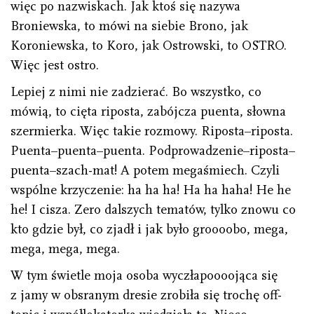
więc po nazwiskach. Jak ktoś się nazywa
Broniewska, to mówi na siebie Brono, jak
Koroniewska, to Koro, jak Ostrowski, to OSTRO.
Więc jest ostro.
Lepiej z nimi nie zadzierać. Bo wszystko, co
mówią, to cięta riposta, zabójcza puenta, słowna
szermierka. Więc takie rozmowy. Riposta–riposta.
Puenta–puenta–puenta. Podprowadzenie–riposta–
puenta–szach-mat! A potem megaśmiech. Czyli
wspólne krzyczenie: ha ha ha! Ha ha haha! He he
he! I cisza. Zero dalszych tematów, tylko znowu co
kto gdzie był, co zjadł i jak było groooobo, mega,
mega, mega, mega.
W tym świetle moja osoba wyczłapoooojąca się
z jamy w obsranym dresie zrobiła się trochę off-