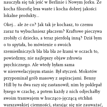
nauczyła się tak jeść w Berlinie i Nowym Jorku. Że
kocha filozofię less waste i kocha dobrej jakości
lokalne produkty…
Okej… ale że co? Jak tak je kochasz, to czemu
zaraz tu wybuchniesz płaczem? Kraftowe pieczywa
zrobiły ci dziecko, a teraz pierdolą inną? Dziś bym
o to spytała, bo mówienie o swoich
rzemieślniczych bla bla bla ze łzami w oczach to,
powiedzmy, nie najlepszy objaw zdrowia
psychicznego. Ale wtedy byłam sama
w nierewelacyjnym stanie. Był styczeń. Mokotów
przypominał grób masowy z aspiracjami. Benny
Hill by tu dwa razy się zastanowił, nim by poklepał
łysego w czachę, a potem każdy z nich odjechałby
swoim tramwajem w hucząco-jęczącą otchłań
warszawskiej ciemności, starając się nie zauważać,