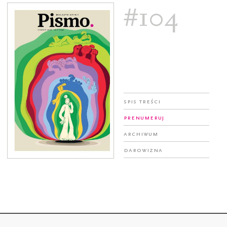
#104
Spis treści
Prenumeruj
Archiwum
Darowizna