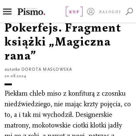
CZYTAJ
Kuracja doktor
KUP
ZALOGUJ
Pokerfejs. Fragment
książki „Magiczna
rana”
autorka
DOROTA MASŁOWSKA
20.08.2024
Piekłam chleb miso z konfiturą z czosnku
niedźwiedziego, nie mając krzty pojęcia, co
to, a i tak mi wychodził. Designerskie
matrony, mokotowskie ciotki klotki jadły
mi go z ręki, a nawet z nogi, patrząc z