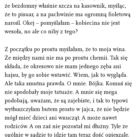
że bezdomny właśnie szcza na kasownik, myśląc,
że to pisuar, a na pachwinie ma ogromną fioletową
narośl. Okej – pomyślałam – kobiecina nie jest
wesoła, no ale co niby z tego?
Z początku po prostu myślałam, że to moja wina.
Że między nami nie ma po prostu chemii. Tak się
składa, że okresowo nie mam jednego zęba ani
hajsu, by go sobie wstawić. Wiem, jak to wygląda.
Ale taka smutna prawda. O mnie. Bójka. Komuś się
nie spodobały moje tatuaże. A mnie się mega
podobają, uważam, że są zajebiste, i tak to typowi
wytłuszczyłam butem prosto w jajca, że nie będzie
mógł mieć dzieci ani wnucząt. A może nawet
rodziców. A on zaś nie pozostał mi dłużny. Tyle że
ogólnie w sądzie to idzie tam teraz dość opieszale.