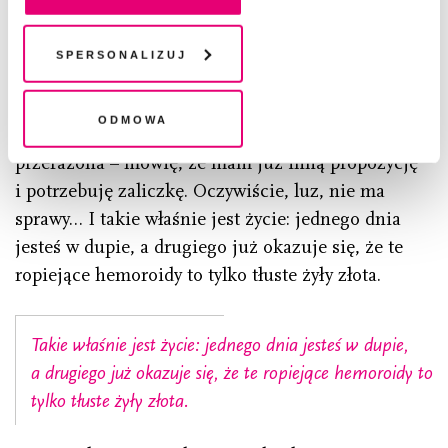
pliki cookies i technologie pokrewne możesz w każdej
WhatsApp. Kochanica pieczywa złamanym głosem,
chwili wycofać lub ponowić w zakładce "Ustawienia
ale upozorowanym na energiczny i radosny,
plików cookie". Wycofanie zgody nie wpływa na
Spersonalizuj
legalność przetwarzania danych przed jej wycofaniem
informuje mnie, że dostałam tą pracę. Między
słowami wyczuwam, że nikt inny się nie zgodził na
Odmowa
tą jej biedastawkę. Ja wtedy – sama sobą
przerażona – mówię, że mam już inną propozycję
i potrzebuję zaliczkę. Oczywiście, luz, nie ma
sprawy… I takie właśnie jest życie: jednego dnia
jesteś w dupie, a drugiego już okazuje się, że te
ropiejące hemoroidy to tylko tłuste żyły złota.
Takie właśnie jest życie: jednego dnia jesteś w dupie,
a drugiego już okazuje się, że te ropiejące hemoroidy to
tylko tłuste żyły złota.