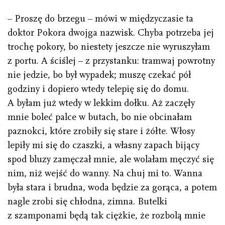
– Proszę do brzegu – mówi w międzyczasie ta
doktor Pokora dwojga nazwisk. Chyba potrzeba jej
trochę pokory, bo niestety jeszcze nie wyruszyłam
z portu. A ściślej – z przystanku: tramwaj powrotny
nie jedzie, bo był wypadek; muszę czekać pół
godziny i dopiero wtedy telepię się do domu.
A byłam już wtedy w lekkim dołku. Aż zaczęły
mnie boleć palce w butach, bo nie obcinałam
paznokci, które zrobiły się stare i żółte. Włosy
lepiły mi się do czaszki, a własny zapach bijący
spod bluzy zamęczał mnie, ale wolałam męczyć się
nim, niż wejść do wanny. Na chuj mi to. Wanna
była stara i brudna, woda będzie za gorąca, a potem
nagle zrobi się chłodna, zimna. Butelki
z szamponami będą tak ciężkie, że rozbolą mnie