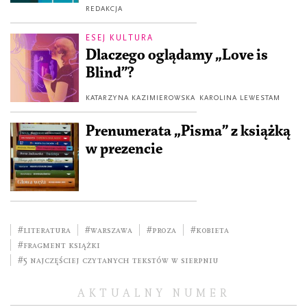
REDAKCJA
ESEJ KULTURA
Dlaczego oglądamy „Love is
Blind”?
KATARZYNA KAZIMIEROWSKA
KAROLINA LEWESTAM
Prenumerata „Pisma” z książką
w prezencie
#literatura
#Warszawa
#Proza
#kobieta
#fragment książki
#5 najczęściej czytanych tekstów w sierpniu
AKTUALNY NUMER