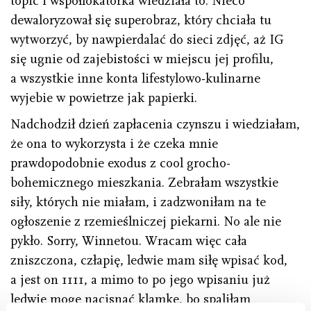
topic i współlokatorka wiedziała to. Nieco
dewaloryzował się superobraz, który chciała tu
wytworzyć, by nawpierdalać do sieci zdjęć, aż IG
się ugnie od zajebistości w miejscu jej profilu,
a wszystkie inne konta lifestylowo-kulinarne
wyjebie w powietrze jak papierki.
Nadchodził dzień zapłacenia czynszu i wiedziałam,
że ona to wykorzysta i że czeka mnie
prawdopodobnie exodus z cool grocho-
bohemicznego mieszkania. Zebrałam wszystkie
siły, których nie miałam, i zadzwoniłam na te
ogłoszenie z rzemieślniczej piekarni. No ale nie
pykło. Sorry, Winnetou. Wracam więc cała
zniszczona, człapię, ledwie mam siłę wpisać kod,
a jest on 1111, a mimo to po jego wpisaniu już
ledwie mogę nacisnąć klamkę, bo spaliłam