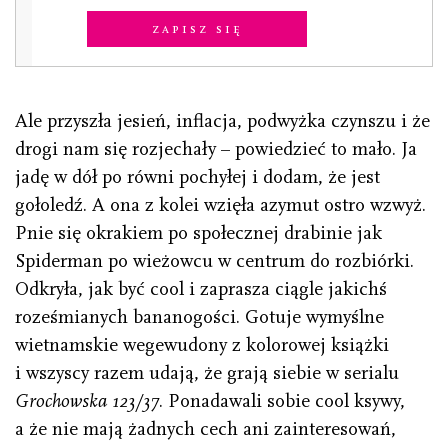
Zapisz się
Ale przyszła jesień, inflacja, podwyżka czynszu i że
drogi nam się rozjechały – powiedzieć to mało. Ja
jadę w dół po równi pochyłej i dodam, że jest
gołoledź. A ona z kolei wzięła azymut ostro wzwyż.
Pnie się okrakiem po społecznej drabinie jak
Spiderman po wieżowcu w centrum do rozbiórki.
Odkryła, jak być cool i zaprasza ciągle jakichś
roześmianych bananogości. Gotuje wymyślne
wietnamskie wegewudony z kolorowej książki
i wszyscy razem udają, że grają siebie w serialu
Grochowska 123/37
. Ponadawali sobie cool ksywy,
a że nie mają żadnych cech ani zainteresowań,