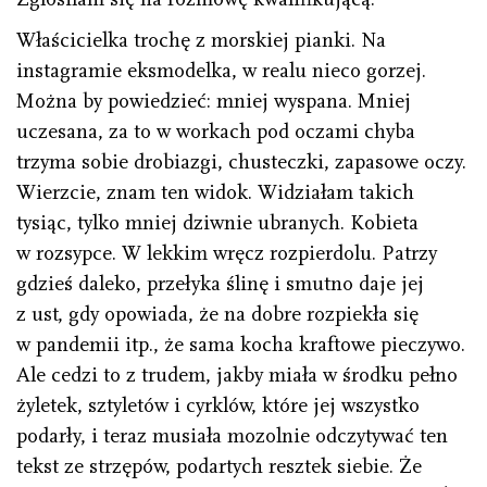
Właścicielka trochę z morskiej pianki. Na
instagramie eksmodelka, w realu nieco gorzej.
Można by powiedzieć: mniej wyspana. Mniej
uczesana, za to w workach pod oczami chyba
trzyma sobie drobiazgi, chusteczki, zapasowe oczy.
Wierzcie, znam ten widok. Widziałam takich
tysiąc, tylko mniej dziwnie ubranych. Kobieta
w rozsypce. W lekkim wręcz rozpierdolu. Patrzy
gdzieś daleko, przełyka ślinę i smutno daje jej
z ust, gdy opowiada, że na dobre rozpiekła się
w pandemii itp., że sama kocha kraftowe pieczywo.
Ale cedzi to z trudem, jakby miała w środku pełno
żyletek, sztyletów i cyrklów, które jej wszystko
podarły, i teraz musiała mozolnie odczytywać ten
tekst ze strzępów, podartych resztek siebie. Że