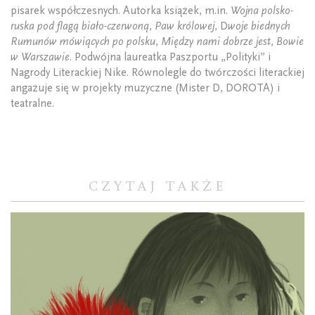
pisarek współczesnych. Autorka książek, m.in.
Wojna polsko-
ruska pod flagą biało-czerwoną
,
Paw królowej
, D
woje biednych
Rumunów mówiących po polsku
,
Między nami dobrze jest
,
Bowie
w Warszawie
. Podwójna laureatka Paszportu „Polityki” i
Nagrody Literackiej Nike. Równolegle do twórczości literackiej
angażuje się w projekty muzyczne (Mister D, DOROTA) i
teatralne.
CZYTAJ TAKŻE