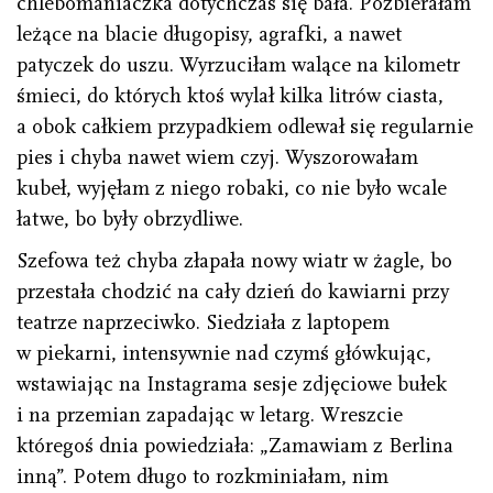
chlebomaniaczka dotychczas się bała. Pozbierałam
leżące na blacie długopisy, agrafki, a nawet
patyczek do uszu. Wyrzuciłam walące na kilometr
śmieci, do których ktoś wylał kilka litrów ciasta,
a obok całkiem przypadkiem odlewał się regularnie
pies i chyba nawet wiem czyj. Wyszorowałam
kubeł, wyjęłam z niego robaki, co nie było wcale
łatwe, bo były obrzydliwe.
Szefowa też chyba złapała nowy wiatr w żagle, bo
przestała chodzić na cały dzień do kawiarni przy
teatrze naprzeciwko. Siedziała z laptopem
w piekarni, intensywnie nad czymś główkując,
wstawiając na Instagrama sesje zdjęciowe bułek
i na przemian zapadając w letarg. Wreszcie
któregoś dnia powiedziała: „Zamawiam z Berlina
inną”. Potem długo to rozkminiałam, nim