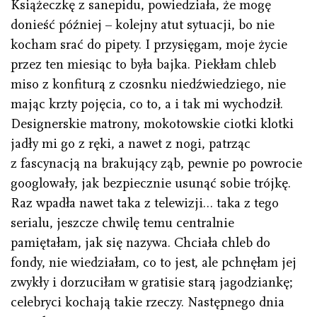
Książeczkę z sanepidu, powiedziała, że mogę
donieść później – kolejny atut sytuacji, bo nie
kocham srać do pipety. I przysięgam, moje życie
przez ten miesiąc to była bajka. Piekłam chleb
miso z konfiturą z czosnku niedźwiedziego, nie
mając krzty pojęcia, co to, a i tak mi wychodził.
Designerskie matrony, mokotowskie ciotki klotki
jadły mi go z ręki, a nawet z nogi, patrząc
z fascynacją na brakujący ząb, pewnie po powrocie
googlowały, jak bezpiecznie usunąć sobie trójkę.
Raz wpadła nawet taka z telewizji… taka z tego
serialu, jeszcze chwilę temu centralnie
pamiętałam, jak się nazywa. Chciała chleb do
fondy, nie wiedziałam, co to jest, ale pchnęłam jej
zwykły i dorzuciłam w gratisie starą jagodziankę;
celebryci kochają takie rzeczy. Następnego dnia