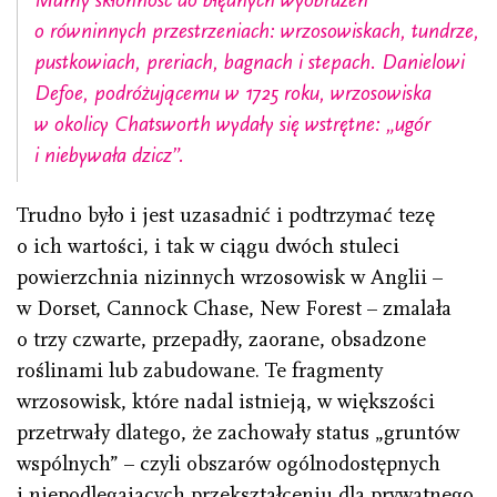
o równinnych przestrzeniach: wrzosowiskach, tundrze,
pustkowiach, preriach, bagnach i stepach. Danielowi
Defoe, podróżującemu w 1725 roku, wrzosowiska
w okolicy Chatsworth wydały się wstrętne: „ugór
i niebywała dzicz”.
Trudno było i jest uzasadnić i podtrzymać tezę
o ich wartości, i tak w ciągu dwóch stuleci
powierzchnia nizinnych wrzosowisk w Anglii –
w Dorset, Cannock Chase, New Forest – zmalała
o trzy czwarte, przepadły, zaorane, obsadzone
roślinami lub zabudowane. Te fragmenty
wrzosowisk, które nadal istnieją, w większości
przetrwały dlatego, że zachowały status „gruntów
wspólnych” – czyli obszarów ogólnodostępnych
i niepodlegających przekształceniu dla prywatnego