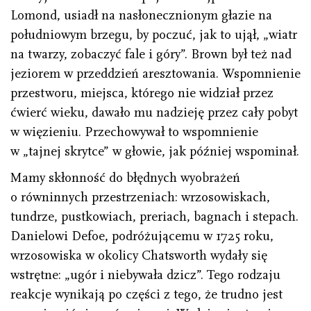
Lomond, usiadł na nasłonecznionym głazie na
południowym brzegu, by poczuć, jak to ujął, „wiatr
na twarzy, zobaczyć fale i góry”. Brown był też nad
jeziorem w przeddzień aresztowania. Wspomnienie
przestworu, miejsca, którego nie widział przez
ćwierć wieku, dawało mu nadzieję przez cały pobyt
w więzieniu. Przechowywał to wspomnienie
w „tajnej skrytce” w głowie, jak później wspominał.
Mamy skłonność do błędnych wyobrażeń
o równinnych przestrzeniach: wrzosowiskach,
tundrze, pustkowiach, preriach, bagnach i stepach.
Danielowi Defoe, podróżującemu w 1725 roku,
wrzosowiska w okolicy Chatsworth wydały się
wstrętne: „ugór i niebywała dzicz”. Tego rodzaju
reakcje wynikają po części z tego, że trudno jest