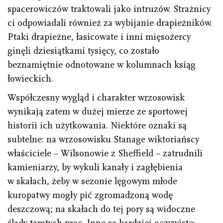
spacerowiczów traktowali jako intruzów. Strażnicy
ci odpowiadali również za wybijanie drapieżników.
Ptaki drapieżne, łasicowate i inni mięsożercy
ginęli dziesiątkami tysięcy, co zostało
beznamiętnie odnotowane w kolumnach ksiąg
łowieckich.
Współczesny wygląd i charakter wrzosowisk
wynikają zatem w dużej mierze ze sportowej
historii ich użytkowania. Niektóre oznaki są
subtelne: na wrzosowisku Stanage wiktoriańscy
właściciele – Wilsonowie z Sheffield – zatrudnili
kamieniarzy, by wykuli kanały i zagłębienia
w skałach, żeby w sezonie lęgowym młode
kuropatwy mogły pić zgromadzoną wodę
deszczową; na skałach do tej pory są widoczne
ślady tamtych prac. Inne są bardziej oczywiste: