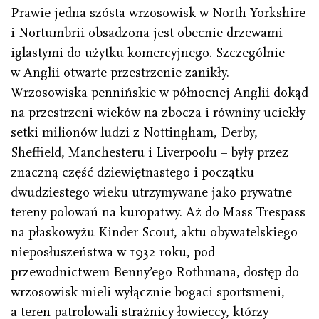
Prawie jedna szósta wrzosowisk w North Yorkshire
i Nortumbrii obsadzona jest obecnie drzewami
iglastymi do użytku komercyjnego. Szczególnie
w Anglii otwarte przestrzenie zanikły.
Wrzosowiska pennińskie w północnej Anglii dokąd
na przestrzeni wieków na zbocza i równiny uciekły
setki milionów ludzi z Nottingham, Derby,
Sheffield, Manchesteru i Liverpoolu – były przez
znaczną część dziewiętnastego i początku
dwudziestego wieku utrzymywane jako prywatne
tereny polowań na kuropatwy. Aż do Mass Trespass
na płaskowyżu Kinder Scout, aktu obywatelskiego
nieposłuszeństwa w 1932 roku, pod
przewodnictwem Benny’ego Rothmana, dostęp do
wrzosowisk mieli wyłącznie bogaci sportsmeni,
a teren patrolowali strażnicy łowieccy, którzy