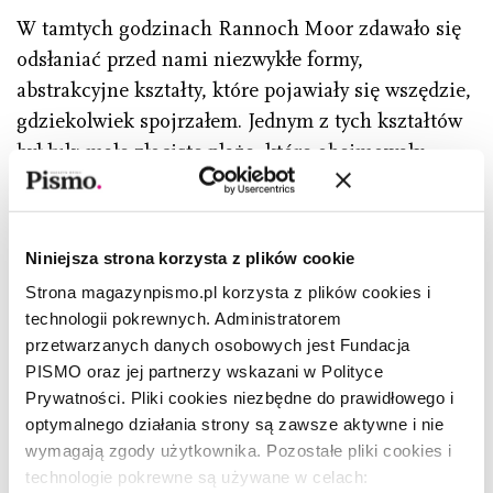
W tamtych godzinach Rannoch Moor zdawało się
odsłaniać przed nami niezwykłe formy,
abstrakcyjne kształty, które pojawiały się wszędzie,
gdziekolwiek spojrzałem. Jednym z tych kształtów
był łuk: małe złociste plaże, które obejmowały
zatoczki jeziora, łuk ciemnego zbocza tkwiący na
śnieżnym tle wyższej góry, konar brzozy
dostrzeżony przez okno zrujnowanej chaty
Niniejsza strona korzysta z plików cookie
zagrodnika koło Bridge of Orchy, łukowaty
Strona magazynpismo.pl korzysta z plików cookies i
prześwit mostu i nitka starej drogi, zakrzywiająca
technologii pokrewnych. Administratorem
się w dali i lśniąca wilgocią. Pojawiał się też motyw
przetwarzanych danych osobowych jest Fundacja
delty: w porożach jeleni, w rozgałęzionych formach
PISMO oraz jej partnerzy wskazani w Polityce
bladozielonych porostów, które pokrywały drzewa
Prywatności. Pliki cookies niezbędne do prawidłowego i
optymalnego działania strony są zawsze aktywne i nie
i głazy, w kształcie Loch Laidon, w szczelinach
wymagają zgody użytkownika. Pozostałe pliki cookies i
i rozpadlinach torfu oraz formach kilku rogatych
technologie pokrewne są używane w celach:
starych szkockich sosen.