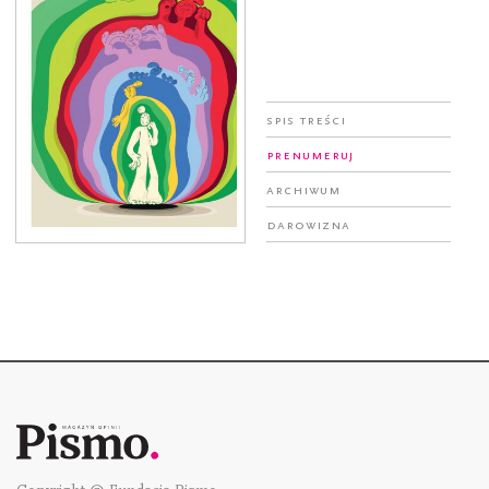
Spis treści
Prenumeruj
Archiwum
Darowizna