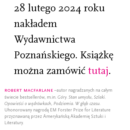
28 lutego 2024 roku
nakładem
Wydawnictwa
Poznańskiego. Książkę
można zamówić
tutaj
.
Robert Macfarlane
–autor nagradzanych na całym
świecie bestsellerów, m.in.
Góry. Stan umysłu
,
Szlaki.
Opowieści o wędrówkach
,
Podziemia. W głąb czasu
.
Uhonorowany nagrodą EM Forster Prize for Literature
przyznawaną przez Amerykańską Akademię Sztuki i
Literatury.