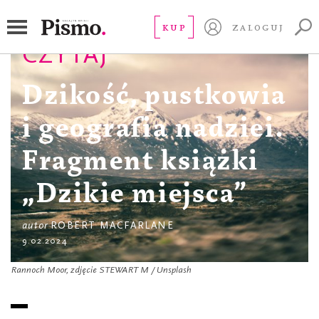
KUP
ZALOGUJ
CZYTAJ
Dzikość, pustkowia
i geografia nadziei.
Fragment książki
„Dzikie miejsca”
autor
ROBERT MACFARLANE
9.02.2024
Rannoch Moor, zdjęcie STEWART M / Unsplash