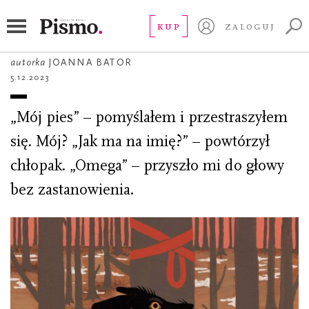
OPOWIADANIE
Ręce zegarmistrza
KUP
ZALOGUJ
autorka
JOANNA BATOR
5.12.2023
„Mój pies” – pomyślałem i przestraszyłem
się. Mój? „Jak ma na imię?” – powtórzył
chłopak. „Omega” – przyszło mi do głowy
bez zastanowienia.