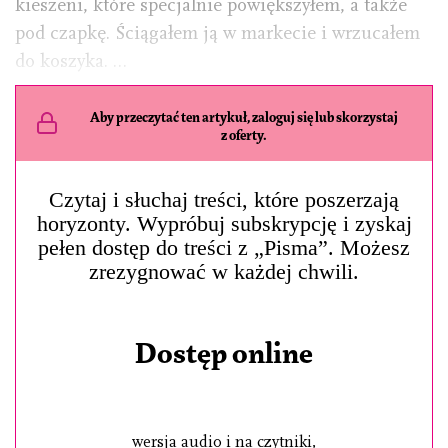
kieszeni, które specjalnie powiększyłem, a także
pod czapkę. Ściągałem ją w markecie i wrzucałem
do koszyka. …
Aby przeczytać ten artykuł, zaloguj się lub skorzystaj
z oferty.
Czytaj i słuchaj treści, które poszerzają
horyzonty. Wypróbuj subskrypcję i zyskaj
pełen dostęp do treści z „Pisma”. Możesz
zrezygnować w każdej chwili.
Dostęp online
wersja audio i na czytniki,