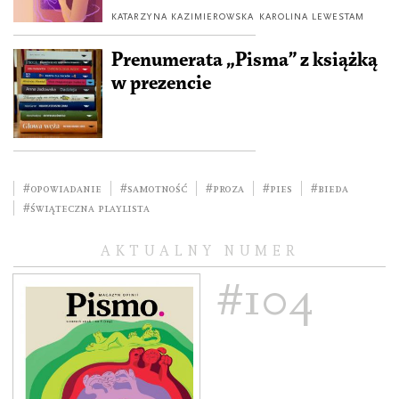
KATARZYNA KAZIMIEROWSKA
KAROLINA LEWESTAM
Prenumerata „Pisma” z książką
w prezencie
#opowiadanie
#samotność
#Proza
#pies
#bieda
#Świąteczna playlista
AKTUALNY NUMER
#104