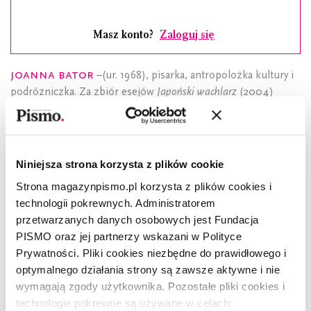
Masz konto?
Zaloguj się
Joanna Bator
–(ur. 1968), pisarka, antropolożka kultury i
podróżniczka. Za zbiór esejów
Japoński wachlarz
(2004)
otrzymała nagrodę im. Beaty Pawlak. Za powieść
Ciemno,
prawie noc
(2012) zdobyła Nagrodę Literacką Nike. Pochodzi z
Wałbrzycha, najchętniej umieszcza akcję swoich powieści na
Dolnym Śląsku. Mieszka w Podkowie Leśnej.
Niniejsza strona korzysta z plików cookie
Strona magazynpismo.pl korzysta z plików cookies i
Prozę w „Piśmie" wspiera
Miasto Gdynia
, sponsor
technologii pokrewnych. Administratorem
Nagrody Literackiej GDYNIA
.
przetwarzanych danych osobowych jest Fundacja
PISMO oraz jej partnerzy wskazani w Polityce
Prywatności. Pliki cookies niezbędne do prawidłowego i
optymalnego działania strony są zawsze aktywne i nie
wymagają zgody użytkownika. Pozostałe pliki cookies i
technologie pokrewne są używane w celach: