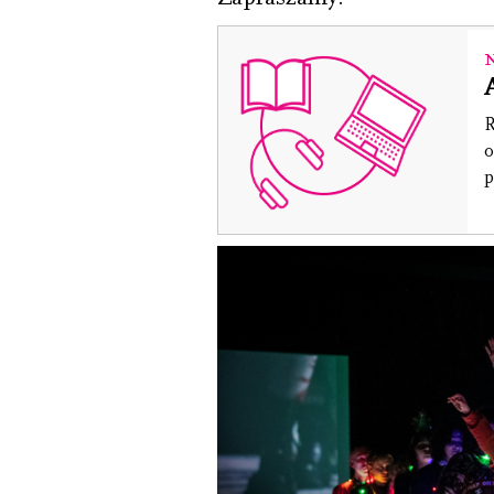
R
o
p