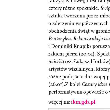
Muzyki Kinowej) i teatraln
cztery różne spektakle.
Świę
sztuka tworzona przez młody
o zderzeniu współczesnych
obchodzenia świąt w gronie 
Pentezylea. Rekonstrukcja c
i Dominiki Knapik) porusz
rakiem piersi (20.01). Spek
mówić
(reż. Łukasz Horbów)
artystów wizualnych, którzy
różne podejście do swojej p
(26.01).Z kolei
Cezary idzie
performatywna opowieść o 
więcej na:
ikm.gda.p
l