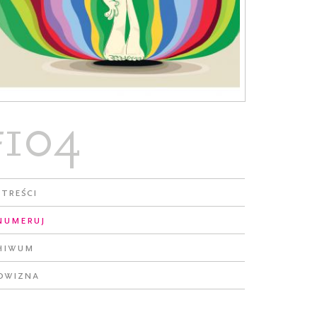
#104
 treści
numeruj
hiwum
owizna