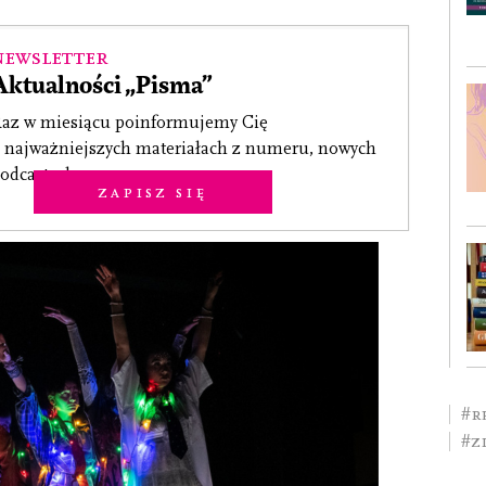
Newsletter
Aktualności „Pisma”
az w miesiącu poinformujemy Cię
 najważniejszych materiałach z numeru, nowych
odcastach.
Zapisz się
#r
#z