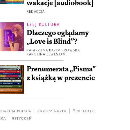
wakacje [audiobook]
REDAKCJA
ESEJ KULTURA
Dlaczego oglądamy
„Love is Blind”?
KATARZYNA KAZIMIEROWSKA
KAROLINA LEWESTAM
Prenumerata „Pisma”
z książką w prezencie
edakcja poleca
#rzecz gustu
#polecajki
ima
#styczeń