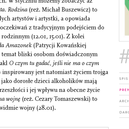
ych. W styczniu możemy zobaczyć aż
ta. Rodzina
(reż. Michał Buszewicz) to
ch artystów i artystki, a opowiada
 oczekiwań z tradycyjnym podejściem do
rodzinnym (12.01, 15.01). Z kolei
iała Amazonek
(Patrycji Kowańskiej
a temat bliski osobom doświadczonym
takl
O czym tu gadać, jeśli nie ma o czym
 inspirowany jest natomiast życiem trojga
Spis
 jako dorosłe dzieci alkoholików mają
rzeszłości i jej wpływu na obecne życie
Pre
 na wojnę
(reż. Cezary Tomaszewski) to
Arc
widmie wojny (28.01).
Dar