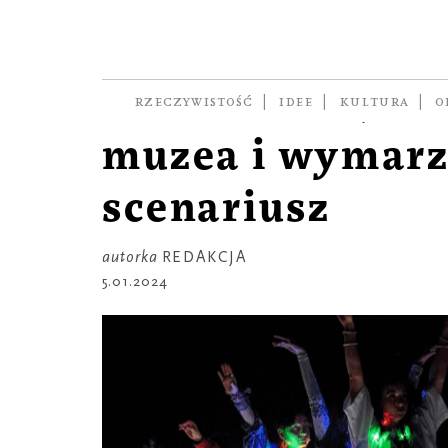
RZECZ GUSTU
Koncerty
noworoczne, ot
RZECZYWISTOŚĆ
IDEE
KULTURA
O
muzea i wymar
scenariusz
autorka
REDAKCJA
5.01.2024