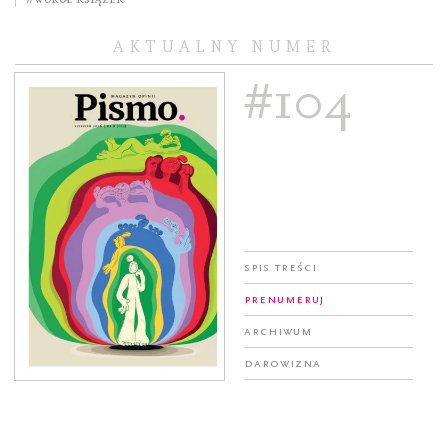
AKTUALNY NUMER
#104
Spis treści
Prenumeruj
Archiwum
Darowizna