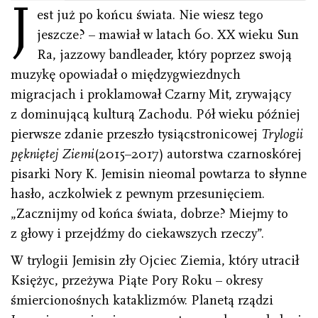
J
est już po końcu świata. Nie wiesz tego
jeszcze? – mawiał w latach 60. XX wieku Sun
Ra, jazzowy bandleader, który poprzez swoją
muzykę opowiadał o międzygwiezdnych
migracjach i proklamował Czarny Mit, zrywający
z dominującą kulturą Zachodu. Pół wieku później
pierwsze zdanie przeszło tysiącstronicowej
Trylogii
pękniętej Ziemi
(2015–2017) autorstwa czarnoskórej
pisarki Nory K. Jemisin nieomal powtarza to słynne
hasło, aczkolwiek z pewnym przesunięciem.
„Zacznijmy od końca świata, dobrze? Miejmy to
z głowy i przejdźmy do ciekawszych rzeczy”.
W trylogii Jemisin zły Ojciec Ziemia, który utracił
Księżyc, przeżywa Piąte Pory Roku – okresy
śmiercionośnych kataklizmów. Planetą rządzi