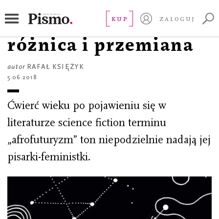
WOKÓŁ KSIĄŻEK
Afrofuturystki:
KUP
ZALOGUJ
różnica i przemiana
autor
RAFAŁ KSIĘŻYK
5.06.2018
Ćwierć wieku po pojawieniu się w
literaturze science fiction terminu
„afrofuturyzm” ton niepodzielnie nadają jej
pisarki-feministki.