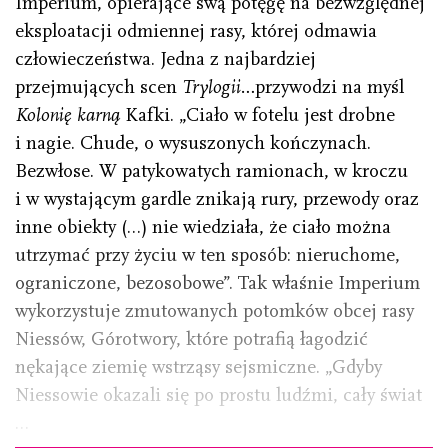
Imperium, opierające swą potęgę na bezwzględnej
eksploatacji odmiennej rasy, której odmawia
człowieczeństwa. Jedna z najbardziej
przejmujących scen
Trylogii…
przywodzi na myśl
Kolonię karną
Kafki. „Ciało w fotelu jest drobne
i nagie. Chude, o wysuszonych kończynach.
Bezwłose. W patykowatych ramionach, w kroczu
i w wystającym gardle znikają rury, przewody oraz
inne obiekty (…) nie wiedziała, że ciało można
utrzymać przy życiu w ten sposób: nieruchome,
ograniczone, bezosobowe”. Tak właśnie Imperium
wykorzystuje zmutowanych potomków obcej rasy
Niessów, Górotwory, które potrafią łagodzić
nękające ziemię wstrząsy sejsmiczne. „Gdyby
Niessowie okazali się po prostu ludźmi, cały świat
…