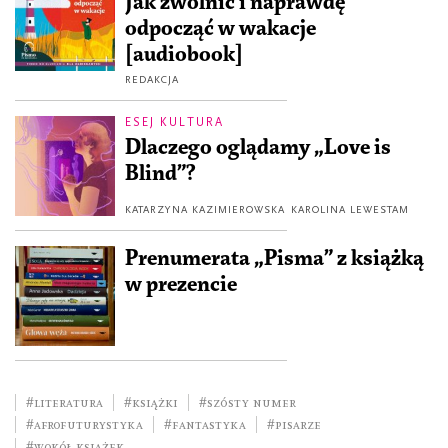
Jak zwolnić i naprawdę
odpocząć w wakacje
[audiobook]
REDAKCJA
ESEJ KULTURA
Dlaczego oglądamy „Love is
Blind”?
KATARZYNA KAZIMIEROWSKA
KAROLINA LEWESTAM
Prenumerata „Pisma” z książką
w prezencie
#literatura
#książki
#szósty numer
#afrofuturystyka
#fantastyka
#pisarze
#wokół książek