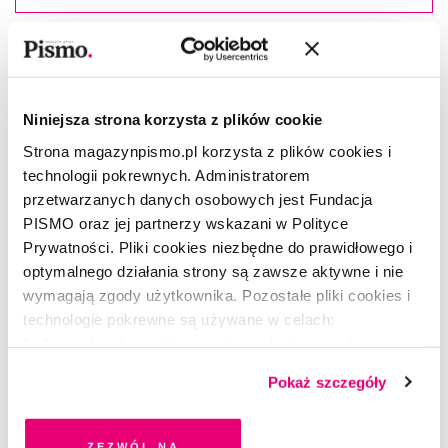
Rafał Księżyk
–(ur. 1970), dziennikarz i krytyk muzyczny.
Jest współautorem bestsellerowych autobiografii artystów,
m.in. Tomasza Stańki, Roberta Brylewskiego i Marcina
Świetlickiego, oraz autorem pierwszej polskiej monografii
Niniejsza strona korzysta z plików cookie
Williama S. Burroughsa. Jesienią, nakładem wydawnictwa
Strona magazynpismo.pl korzysta z plików cookies i
Czarne, ukaże się zbiór jego esejów
Wywracanie kultury.
technologii pokrewnych. Administratorem
przetwarzanych danych osobowych jest Fundacja
PISMO oraz jej partnerzy wskazani w Polityce
Prywatności. Pliki cookies niezbędne do prawidłowego i
CZYTAJ TAKŻE
optymalnego działania strony są zawsze aktywne i nie
wymagają zgody użytkownika. Pozostałe pliki cookies i
technologie pokrewne są używane w celach:
funkcjonalnych, analitycznych, marketingowych oraz
prezentowania spersonalizowanych treści. Wyrażając
Pokaż szczegóły
dobrowolną zgodę na pliki cookies i technologie
pokrewne, zgadzasz się na przechowywanie informacji
na Twoim urządzeniu końcowym lub dostęp do niego i
Zezwól na