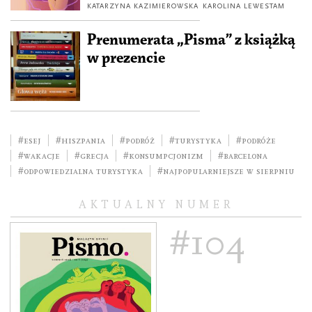
KATARZYNA KAZIMIEROWSKA
KAROLINA LEWESTAM
Prenumerata „Pisma” z książką
w prezencie
#esej
#Hiszpania
#podróż
#turystyka
#podróże
#wakacje
#Grecja
#konsumpcjonizm
#Barcelona
#Odpowiedzialna turystyka
#Najpopularniejsze w sierpniu
AKTUALNY NUMER
#104