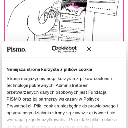
Niniejsza strona korzysta z plików cookie
Strona magazynpismo.pl korzysta z plików cookies i
technologii pokrewnych. Administratorem
Masz konto?
Zaloguj się
przetwarzanych danych osobowych jest Fundacja
PISMO oraz jej partnerzy wskazani w Polityce
Urszula Jabłońska
–(ur. 1980), reporterka. Absolwentka
Prywatności. Pliki cookies niezbędne do prawidłowego i
orientalistyki na Uniwersytecie Warszawskim oraz Polskiej
optymalnego działania strony są zawsze aktywne i nie
Szkoły Reportażu. Laureatka nagrody Grand Press 2012 w
wymagają zgody użytkownika. Pozostałe pliki cookies i
kategorii reportaż prasowy, nominowana do
technologie pokrewne są używane w celach: