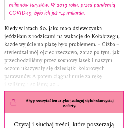
milionów turystów. W 2019 roku, przed pandemią
COVID-19, było ich już 1,4 miliarda.
Kiedy w latach 80. jako mała dziewczynka
jeździłam z rodzicami na wakacje do Kołobrzegu,
każde wyjście na plażę było problemem. – Ciżba –
stwierdzał mój ojciec rzeczowo, zaraz po tym, jak
przechodziliśmy przez sosnowy lasek i naszym
oczom ukazywały się dziesiątki kolorowych
parawanów. A potem ciągnął mnie za rękę
i szliśmy, i szliśmy, aż …
Aby przeczytać ten artykuł, zaloguj się lub skorzystaj
z oferty.
Czytaj i słuchaj treści, które poszerzają