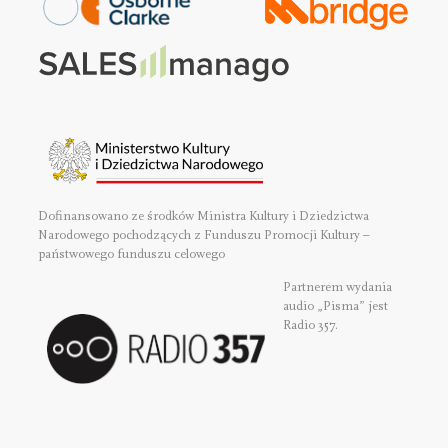
Dofinansowano ze środków Ministra Kultury i Dziedzictwa
Narodowego pochodzących z Funduszu Promocji Kultury –
państwowego funduszu celowego
Partnerem wydania
audio „Pisma” jest
Radio 357.