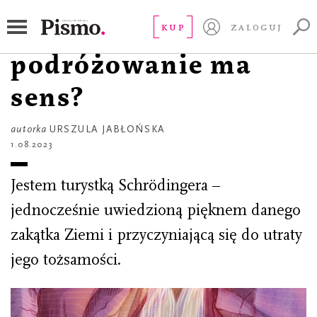
WOKÓŁ KSIĄŻEK
Overtourism. Czy
KUP
ZALOGUJ
podróżowanie ma
sens?
autorka
URSZULA JABŁOŃSKA
1.08.2023
Jestem turystką Schrödingera –
jednocześnie uwiedzioną pięknem danego
zakątka Ziemi i przyczyniającą się do utraty
jego tożsamości.