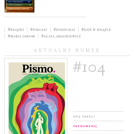
#książki
#podcast
#posłuchaj
#Dziś w książce
#Maria Janion
#Agata Araszkiewicz
AKTUALNY NUMER
#104
Spis treści
Prenumeruj