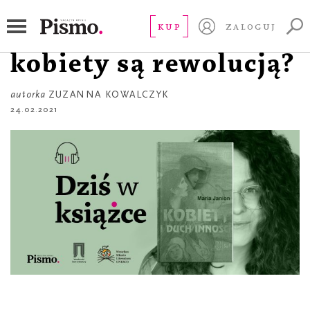
DZIŚ W KSIĄŻCE
Janion. Dlaczego to
KUP
ZALOGUJ
kobiety są rewolucją?
autorka
ZUZANNA KOWALCZYK
24.02.2021