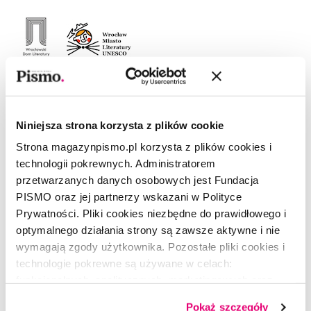
Zuzanna Kowalczyk
–(ur. 1994), redaktorka prowadząca
Niniejsza strona korzysta z plików cookie
w „Piśmie”, dziennikarka, kulturoznawczyni, autorka esejów i
podcastów. Wcześniej związana z „Gazetą Wyborczą” oraz
Strona magazynpismo.pl korzysta z plików cookies i
think tankiem Przyszłość Jest Teraz. Poza „Pismem”
technologii pokrewnych. Administratorem
publikowała m.in. w „Magazynie Świątecznym”, „Gazecie
przetwarzanych danych osobowych jest Fundacja
Wyborczej”, „non/fiction” oraz Dwutygodniku.
PISMO oraz jej partnerzy wskazani w Polityce
Prywatności. Pliki cookies niezbędne do prawidłowego i
optymalnego działania strony są zawsze aktywne i nie
wymagają zgody użytkownika. Pozostałe pliki cookies i
technologie pokrewne są używane w celach:
CZYTAJ TAKŻE
funkcjonalnych, analitycznych, marketingowych oraz
prezentowania spersonalizowanych treści. Wyrażając
Pokaż szczegóły