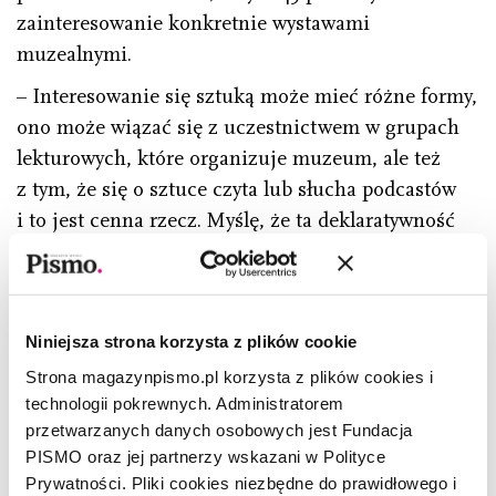
zainteresowanie konkretnie wystawami
muzealnymi.
– Interesowanie się sztuką może mieć różne formy,
ono może wiązać się z uczestnictwem w grupach
lekturowych, które organizuje muzeum, ale też
z tym, że się o sztuce czyta lub słucha podcastów
i to jest cenna rzecz. Myślę, że ta deklaratywność
nie jest na wyrost. – tłumaczyła rozbieżności
w danych Józefina Bartyzel.
W szerszej perspektywie obcowanie ze sztuką
Niniejsza strona korzysta z plików cookie
współczesną jest jednak wyzwaniem.
Strona magazynpismo.pl korzysta z plików cookies i
– Dzieła sztuki są trochę jak wiersze. Tam jest
technologii pokrewnych. Administratorem
historia, tylko ona jest trochę ukryta. W wielu
przetwarzanych danych osobowych jest Fundacja
PISMO oraz jej partnerzy wskazani w Polityce
instytucjach opisy dzieł są pisane językiem, który
Prywatności. Pliki cookies niezbędne do prawidłowego i
jest niedostępny i to jest frustrujące. Jako osoba,