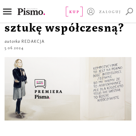
PREMIERA PISMA
Jak i po co czytać
KUP
ZALOGUJ
sztukę współczesną?
autorka
REDAKCJA
5.06.2024