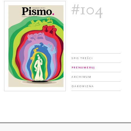
#104
Spis treści
Prenumeruj
Archiwum
Darowizna