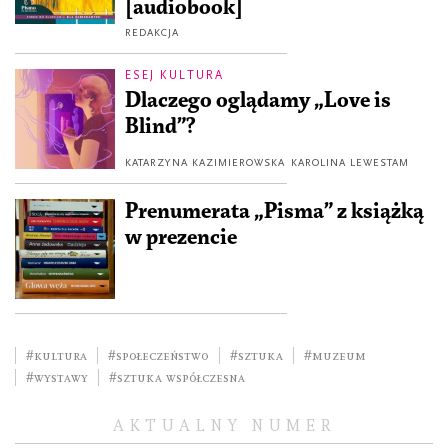
[audiobook]
REDAKCJA
ESEJ KULTURA
Dlaczego oglądamy „Love is
Blind”?
KATARZYNA KAZIMIEROWSKA
KAROLINA LEWESTAM
Prenumerata „Pisma” z książką
w prezencie
#kultura
#społeczeństwo
#sztuka
#muzeum
#wystawy
#sztuka współczesna
AKTUALNY NUMER