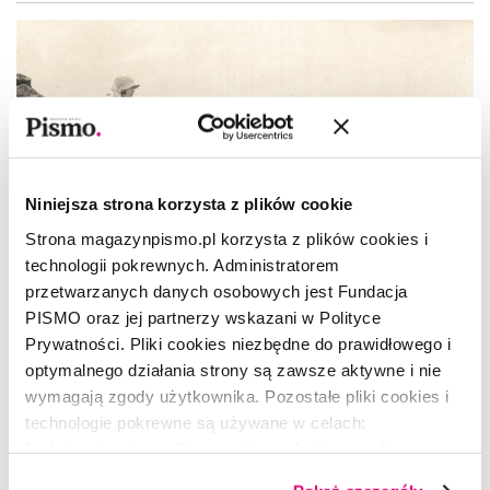
Niniejsza strona korzysta z plików cookie
Strona magazynpismo.pl korzysta z plików cookies i
technologii pokrewnych. Administratorem
przetwarzanych danych osobowych jest Fundacja
PISMO oraz jej partnerzy wskazani w Polityce
Prywatności. Pliki cookies niezbędne do prawidłowego i
optymalnego działania strony są zawsze aktywne i nie
wymagają zgody użytkownika. Pozostałe pliki cookies i
technologie pokrewne są używane w celach:
ESEJ
funkcjonalnych, analitycznych, marketingowych oraz
Nowe krajoznawstwo: kibicować
prezentowania spersonalizowanych treści. Wyrażając