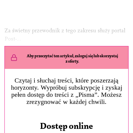
Za świetny przewodnik z tego zakresu służy portal
Post-…
Aby przeczytać ten artykuł, zaloguj się lub skorzystaj
z oferty.
Czytaj i słuchaj treści, które poszerzają
horyzonty. Wypróbuj subskrypcję i zyskaj
pełen dostęp do treści z „Pisma”. Możesz
zrezygnować w każdej chwili.
Dostęp online