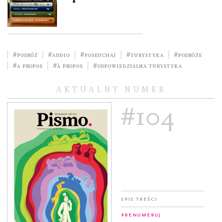
#podróż
#audio
#posłuchaj
#turystyka
#podróże
#a propos
#À propos
#Odpowiedzialna turystyka
AKTUALNY NUMER
#104
Spis treści
Prenumeruj