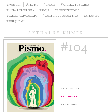
#portret
#Trump
#brexit
#Wielka Brytania
#Unia Europejska
#Rosja
#rzeczywistość
#Carole Cadwalladr
#Cambridge Analytica
#Atlantic
#Ben Judah
AKTUALNY NUMER
#104
Spis treści
Prenumeruj
Archiwum