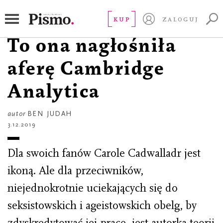
PORTRET
Carole Cadwalladr.
KUP
ZALOGUJ
To ona nagłośniła
aferę Cambridge
Analytica
autor
BEN JUDAH
3.12.2019
Dla swoich fanów Carole Cadwalladr jest
ikoną. Ale dla przeciwników,
niejednokrotnie uciekających się do
seksistowskich i ageistowskich obelg, by
zdyskredytować jej pracę, jest autorką teorii