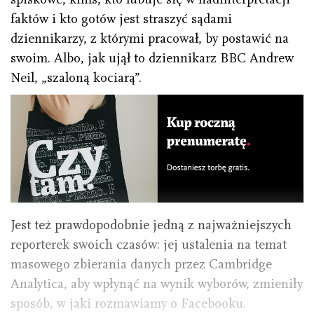
faktów i kto gotów jest straszyć sądami
dziennikarzy, z którymi pracował, by postawić na
swoim. Albo, jak ujął to dziennikarz BBC Andrew
Neil, „szaloną kociarą”.
Jest też prawdopodobnie jedną z najważniejszych
reporterek swoich czasów: jej ustalenia na temat
masowego zbierania danych przez Cambridge
Analytica, aby wpłynąć na wynik wyborów, zmieniły
sposób, w jaki rozmawiamy o Facebooku.