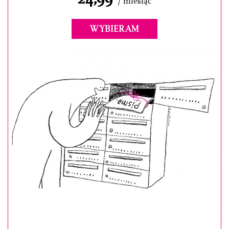
/ miesiąc
WYBIERAM