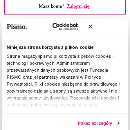
Masz konto?
Zaloguj się
Ben Judah
–(ur. 1988), brytyjsko-francuski dziennikarz,
autor książek:
This Is London
i
Fragile Empire.
Pisze m.in. dla
Politico oraz „The Atlantic Magazine”.
Niniejsza strona korzysta z plików cookie
Artykuł ukazał się 9 września 2019 roku na
theatlantic.com, © 2019 The Atlantic Media Co.,
Strona magazynpismo.pl korzysta z plików cookies i
technologii pokrewnych. Administratorem
wszystkie prawa zastrzeżone, dystrybucja Tribune
przetwarzanych danych osobowych jest Fundacja
Content Agency.
PISMO oraz jej partnerzy wskazani w Polityce
Prywatności. Pliki cookies niezbędne do prawidłowego i
optymalnego działania strony są zawsze aktywne i nie
wymagają zgody użytkownika. Pozostałe pliki cookies i
technologie pokrewne są używane w celach:
CZYTAJ TAKŻE
funkcjonalnych, analitycznych, marketingowych oraz
prezentowania spersonalizowanych treści. Wyrażając
Pokaż szczegóły
dobrowolną zgodę na pliki cookies i technologie