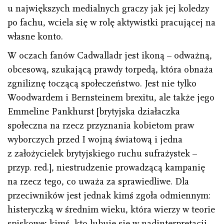
u największych medialnych graczy jak jej koledzy
po fachu, wciela się w rolę aktywistki pracującej na
własne konto.
W oczach fanów Cadwalladr jest ikoną – odważną,
obcesową, szukającą prawdy torpedą, która obnaża
zgniliznę toczącą społeczeństwo. Jest nie tylko
Woodwardem i Bernsteinem brexitu, ale także jego
Emmeline Pankhurst [brytyjska działaczka
społeczna na rzecz przyznania kobietom praw
wyborczych przed I wojną światową i jedna
z założycielek brytyjskiego ruchu sufrażystek –
przyp. red.], niestrudzenie prowadzącą kampanię
na rzecz tego, co uważa za sprawiedliwe. Dla
przeciwników jest jednak kimś zgoła odmiennym:
histeryczką w średnim wieku, która wierzy w teorie
spiskowe; kimś, kto lubuje się w nadinterpretacji