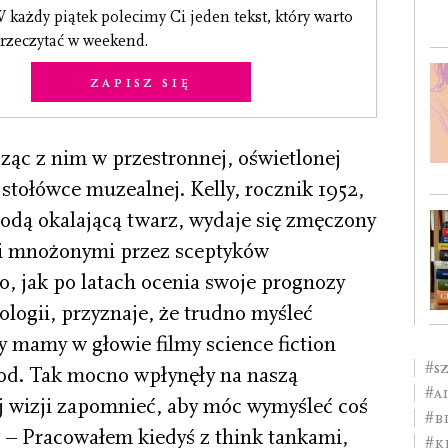
 każdy piątek polecimy Ci jeden tekst, który warto
rzeczytać w weekend.
Zapisz się
ząc z nim w przestronnej, oświetlonej
stołówce muzealnej. Kelly, rocznik 1952,
rodą okalającą twarz, wydaje się zmęczony
mi mnożonymi przez sceptyków
o, jak po latach ocenia swoje prognozy
ologii, przyznaje, że trudno myśleć
 mamy w głowie filmy science fiction
#s
d. Tak mocno wpłynęły na naszą
#AI
j wizji zapomnieć, aby móc wymyśleć coś
#b
. – Pracowałem kiedyś z think tankami,
#K