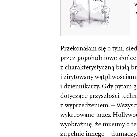
W
p
Przekonałam się o tym, sied
przez popołudniowe słońce 
z charakterystyczną białą b
i zirytowany wątpliwościa
i dziennikarzy. Gdy pytam g
dotyczące przyszłości techn
z wyprzedzeniem. – Wszyscy
wykreowane przez Hollywoo
wyobraźnię, że musimy o te
zupełnie innego – tłumaczy