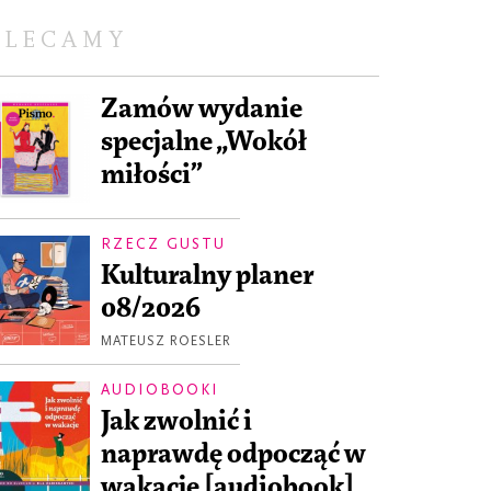
OLECAMY
Zamów wydanie
specjalne „Wokół
miłości”
RZECZ GUSTU
Kulturalny planer
08/2026
MATEUSZ ROESLER
AUDIOBOOKI
Jak zwolnić i
naprawdę odpocząć w
wakacje [audiobook]