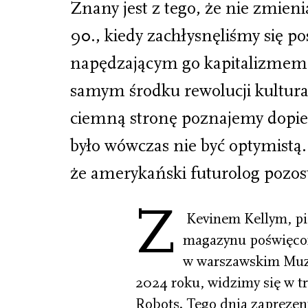
Znany jest z tego, że nie zmieni
90., kiedy zachłysnęliśmy się p
napędzającym go kapitalizmem, 
samym środku rewolucji kultural
ciemną stronę poznajemy dopie
było wówczas nie być optymistą
że amerykański futurolog pozost
Z
Kevinem Kellym, p
magazynu poświęcon
w warszawskim Muze
2024 roku, widzimy się w t
Robots. Tego dnia zaprezent