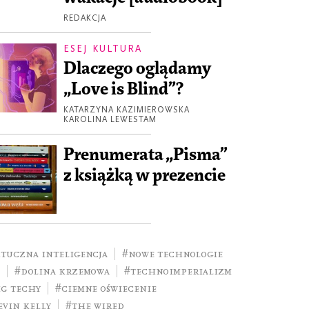
REDAKCJA
ESEJ KULTURA
Dlaczego oglądamy
„Love is Blind”?
KATARZYNA KAZIMIEROWSKA
KAROLINA LEWESTAM
Prenumerata „Pisma”
z książką w prezencie
ztuczna inteligencja
#nowe technologie
#Dolina Krzemowa
#technoimperializm
ig techy
#Ciemne oświecenie
evin Kelly
#the Wired