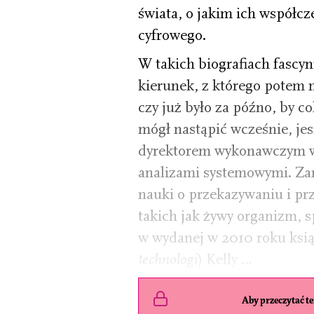
świata, o jakim ich współcze
cyfrowego.
W takich biografiach fascy
kierunek, z którego potem 
czy już było za późno, by 
mógł nastąpić wcześnie, jes
dyrektorem wykonawczym w 
analizami systemowymi. Zara
nauki o przekazywaniu i pr
takich jak żywy organizm, 
w wydanej w 2010 roku ksi
technologi
) Kelly …
Aby przeczytać ten