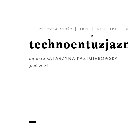
PORTRET
Kevin Kelly,
kaznodzieja
RZECZYWISTOŚĆ
IDEE
KULTURA
O
technoentuzja
autorka
KATARZYNA KAZIMIEROWSKA
3.06.2026