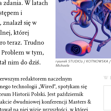
a zdania. W latach
ostępem i
znalazł się w
nej, której
ro teraz. Trudno
. Problem w tym,
ał nim do dziś.
rysunek STUDIO2 / KOTNOWSKA / VA
Michaela
W
ierwszym redaktorem naczelnym
ego technologii „Wired”, spotykam się
um Historii Polski. Jest październik
rakcie dwudniowej konferencji Masters &
ował na niej wizję przyszłości, w której