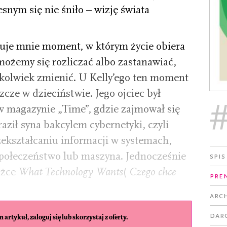
snym się nie śniło – wizję świata
nuje mnie moment, w którym życie obiera
możemy się rozliczać albo zastanawiać,
cokolwiek zmienić. U Kelly’ego ten moment
zcze w dzieciństwie. Jego ojciec był
magazynie „Time”, gdzie zajmował się
ził syna bakcylem cybernetyki, czyli
zekształcaniu informacji w systemach,
społeczeństwo lub maszyna. Jednocześnie
Spis
ążce
What Technology Wants
(
Czego chce
Pre
Arc
Dar
 artykuł, zaloguj się lub skorzystaj z oferty.