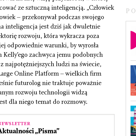
cować ze sztuczną inteligencją. „Człowiek
P
złowiek – przekonywał podczas swojego
a inteligencja jest dziś jak dwuletnie
ektorię rozwoju, która wykracza poza
jej odpowiednie warunki, by wyrosła
zm Kelly’ego zachwyca jemu podobnych
z najpotężniejszych ludzi na świecie,
arge Online Platform – wielkich firm
śnie futurolog nie traktuje poważnie
anym rozwoju technologii widzą
jest dla niego temat do rozmowy.
Newsletter
Aktualności „Pisma”