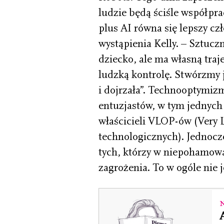
ludzie będą ściśle współpra
plus AI równa się lepszy c
wystąpienia Kelly. – Sztuczn
dziecko, ale ma własną traj
ludzką kontrolę. Stwórzmy 
i dojrzała”. Technooptymi
entuzjastów, w tym jednych 
właścicieli VLOP-ów (Very L
technologicznych). Jednocze
tych, którzy w niepohamow
zagrożenia. To w ogóle nie 