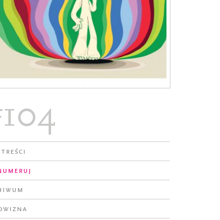
#104
 treści
numeruj
hiwum
owizna