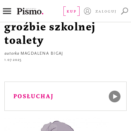
LISTY Z CYFROWEGO ROJU
O wspólnej wiosce i
KUP
ZALOGUJ
groźbie szkolnej
toalety
autorka
MAGDALENA BIGAJ
1.07.2025
POSŁUCHAJ