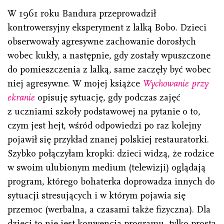
W 1961 roku Bandura przeprowadził
kontrowersyjny eksperyment z lalką Bobo. Dzieci
obserwowały agresywne zachowanie dorosłych
wobec kukły, a następnie, gdy zostały wpuszczone
do pomieszczenia z lalką, same zaczęły być wobec
niej agresywne. W mojej książce
Wychowanie przy
ekranie
opisuję sytuację, gdy podczas zajęć
z uczniami szkoły podstawowej na pytanie o to,
czym jest hejt, wśród odpowiedzi po raz kolejny
pojawił się przykład znanej polskiej restauratorki.
Szybko połączyłam kropki: dzieci widzą, że rodzice
w swoim ulubionym medium (telewizji) oglądają
program, którego bohaterka doprowadza innych do
sytuacji stresujących i w którym pojawia się
przemoc (werbalna, a czasami także fizyczna). Dla
dzieci to nie jest konwencja programu, tylko prosta