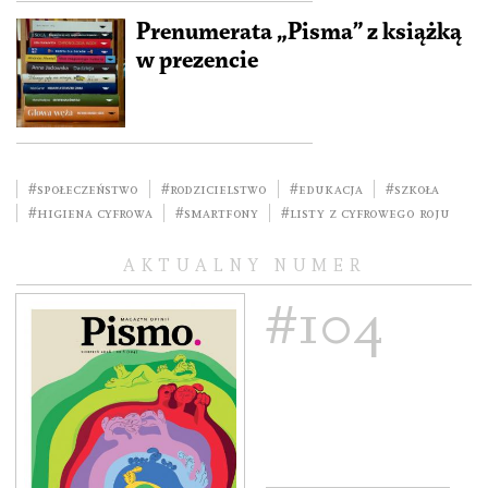
Prenumerata „Pisma” z książką
w prezencie
#społeczeństwo
#rodzicielstwo
#edukacja
#szkoła
#higiena cyfrowa
#smartfony
#listy z cyfrowego roju
AKTUALNY NUMER
#104