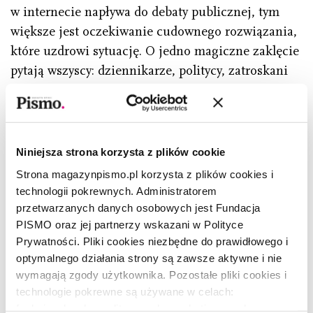
w internecie napływa do debaty publicznej, tym
większe jest oczekiwanie cudownego rozwiązania,
które uzdrowi sytuację. O jedno magiczne zaklęcie
pytają wszyscy: dziennikarze, politycy, zatroskani
rodzice. Czy nałożyć obowiązki na firmy
technologiczne, czy na szkoły? Zakazywać czy
edukować? Odpowiedź może być dla wielu mało
zadowalająca: musimy naprawić wiele rzeczy naraz.
Niniejsza strona korzysta z plików cookie
Nałożyć obowiązki na firmy technologiczne, uczyć
Strona magazynpismo.pl korzysta z plików cookies i
właściwych zachowań w miejscach edukacji.
technologii pokrewnych. Administratorem
Trzeba wprowadzić w szkole zasadę nienoszenia
przetwarzanych danych osobowych jest Fundacja
PISMO oraz jej partnerzy wskazani w Polityce
przy sobie telefonu, ale także wyjaśnić dzieciom,
Prywatności. Pliki cookies niezbędne do prawidłowego i
rodzicom i nauczycielom, jaki jest jej sens. Przede
optymalnego działania strony są zawsze aktywne i nie
wszystkim jednak musimy zmienić kulturę całej
wymagają zgody użytkownika. Pozostałe pliki cookies i
wioski, a to już jest zadanie dla każdego jej
technologie pokrewne są używane w celach:
mieszkańca.
funkcjonalnych, analitycznych, marketingowych oraz