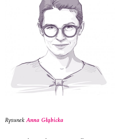
Rysunek
Anna Głąbicka