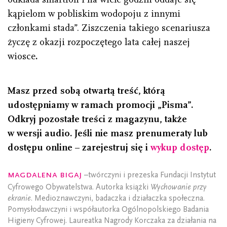
kąpielom w pobliskim wodopoju z innymi
członkami stada”. Ziszczenia takiego scenariusza
życzę z okazji rozpoczętego lata całej naszej
wiosce
.
Masz przed sobą otwartą treść, którą
udostępniamy w ramach promocji „Pisma”.
Odkryj pozostałe treści z magazynu, także
w wersji audio. Jeśli nie masz prenumeraty lub
dostępu online – zarejestruj się i
wykup dostęp
.
Magdalena Bigaj
–twórczyni i prezeska Fundacji Instytut
Cyfrowego Obywatelstwa. Autorka książki
Wychowanie przy
ekranie
. Medioznawczyni, badaczka i działaczka społeczna.
Pomysłodawczyni i współautorka Ogólnopolskiego Badania
Higieny Cyfrowej. Laureatka Nagrody Korczaka za działania na