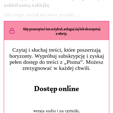
nakleił naszą naklejkę.
Od czego zaczął się wasz projekt „…
Aby przeczytać ten artykuł, zaloguj się lub skorzystaj
z oferty.
Czytaj i słuchaj treści, które poszerzają
horyzonty. Wypróbuj subskrypcję i zyskaj
pełen dostęp do treści z „Pisma”. Możesz
zrezygnować w każdej chwili.
Dostęp online
wersja audio i na czytniki,