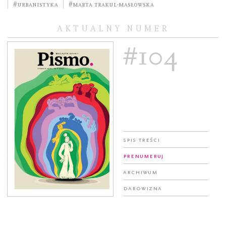
#urbanistyka
#Marta Trakul-Masłowska
AKTUALNY NUMER
#104
Spis treści
Prenumeruj
Archiwum
Darowizna