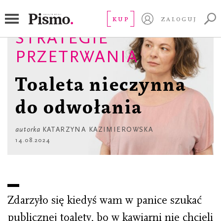
KUP
ZALOGUJ
STRATEGIE
PRZETRWANIA
Toaleta nieczynna
do odwołania
autorka
KATARZYNA KAZIMIEROWSKA
14.08.2024
Zdarzyło się kiedyś wam w panice szukać
publicznej toalety, bo w kawiarni nie chcieli