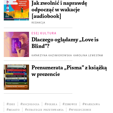
Jak zwolnić i naprawdę
odpocząć w wakacje
[audiobook]
REDAKCJA
ESEJ KULTURA
Dlaczego oglądamy „Love is
Blind”?
KATARZYNA KAZIMIEROWSKA
KAROLINA LEWESTAM
Prenumerata „Pisma” z książką
w prezencie
#idee
#socjologia
#Polska
#zdrowie
#Warszawa
#miasto
#strategie przetrwania
#wykluczenie