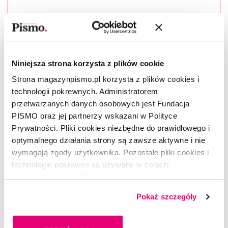
Masz konto?
Zaloguj się
Katarzyna Kazimierowska
Niniejsza strona korzysta z plików cookie
–Redaktorka i dziennikarka.
W „Piśmie” przygotowuje co roku autorskie wydanie
Strona magazynpismo.pl korzysta z plików cookies i
specjalne. Napisała książki
Życie. Strategie przetrwania
oraz
technologii pokrewnych. Administratorem
Wielkie zmęczenie. Osobista historia cukrzycy
.
przetwarzanych danych osobowych jest Fundacja
PISMO oraz jej partnerzy wskazani w Polityce
Prywatności. Pliki cookies niezbędne do prawidłowego i
optymalnego działania strony są zawsze aktywne i nie
wymagają zgody użytkownika. Pozostałe pliki cookies i
CZYTAJ TAKŻE
technologie pokrewne są używane w celach:
funkcjonalnych, analitycznych, marketingowych oraz
prezentowania spersonalizowanych treści. Wyrażając
Pokaż szczegóły
dobrowolną zgodę na pliki cookies i technologie
pokrewne, zgadzasz się na przechowywanie informacji
na Twoim urządzeniu końcowym lub dostęp do niego i