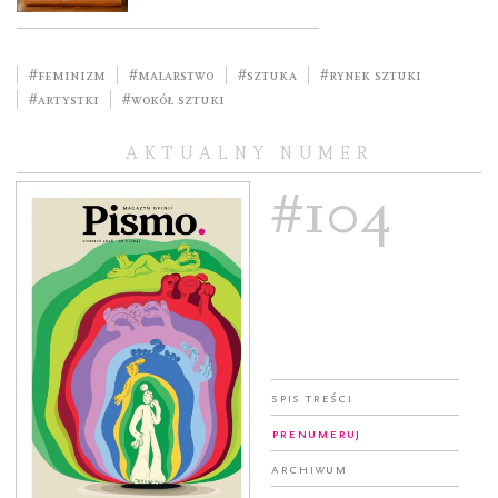
#feminizm
#malarstwo
#sztuka
#rynek sztuki
#artystki
#Wokół sztuki
AKTUALNY NUMER
#104
Spis treści
Prenumeruj
Archiwum