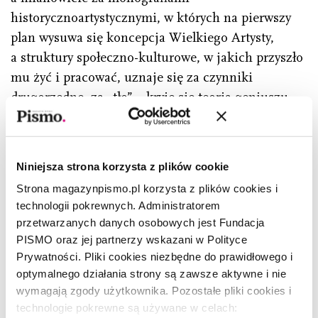
historycznoartystycznymi, w których na pierwszy
plan wysuwa się koncepcja Wielkiego Artysty,
a struktury społeczno-kulturowe, w jakich przyszło
mu żyć i pracować, uznaje się za czynniki
drugorzędne, za „tło” – kryje się teoria geniuszu
jako tajemniczej esencji oraz wolnorynkowa
koncepcja indywidualnych osiągnięć.
W takim ujęciu brak wielkich osiągnięć kobiet
Niniejsza strona korzysta z plików cookie
w sztuce można sformułować jako sylogizm: gdyby
Strona magazynpismo.pl korzysta z plików cookies i
kobiety miały w sobie magiczny pierwiastek
technologii pokrewnych. Administratorem
artystycznego geniuszu, to z pewnością by się on
przetwarzanych danych osobowych jest Fundacja
PISMO oraz jej partnerzy wskazani w Polityce
objawił. Tak się jednak nie stało, co dowodzi, że
Prywatności. Pliki cookies niezbędne do prawidłowego i
kobiety nie mają w sobie tego pierwiastka. Skoro
optymalnego działania strony są zawsze aktywne i nie
Giotto, prosty pastuszek, i Van Gogh ze swoimi
wymagają zgody użytkownika. Pozostałe pliki cookies i
napadami epilepsji zdołali tego dokonać, dlaczego
technologie pokrewne są używane w celach: