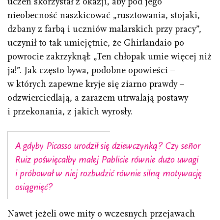
uczeń skorzystał z okazji, aby pod jego
nieobecność naszkicować „rusztowania, stojaki,
dzbany z farbą i uczniów malarskich przy pracy”,
uczynił to tak umiejętnie, że Ghirlandaio po
powrocie zakrzyknął: „Ten chłopak umie więcej niż
ja!”. Jak często bywa, podobne opowieści –
w których zapewne kryje się ziarno prawdy –
odzwierciedlają, a zarazem utrwalają postawy
i przekonania, z jakich wyrosły.
A gdyby Picasso urodził się dziewczynką? Czy señor
Ruiz poświęcałby małej Pablicie równie dużo uwagi
i próbował w niej rozbudzić równie silną motywację
osiągnięć?
Nawet jeżeli owe mity o wczesnych przejawach