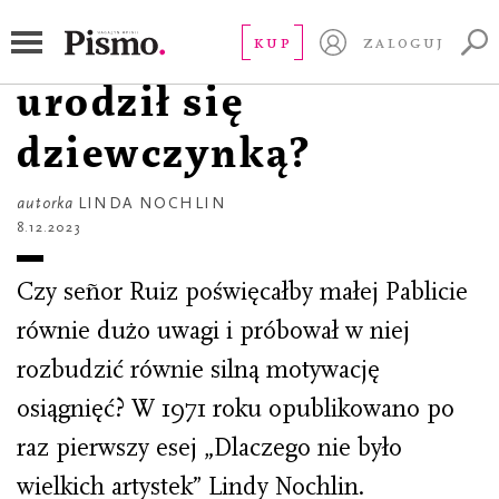
CZYTAJ
A gdyby Picasso
KUP
ZALOGUJ
urodził się
dziewczynką?
autorka
LINDA NOCHLIN
8.12.2023
Czy señor Ruiz poświęcałby małej Pablicie
równie dużo uwagi i próbował w niej
rozbudzić równie silną motywację
osiągnięć? W 1971 roku opublikowano po
raz pierwszy esej „Dlaczego nie było
wielkich artystek” Lindy Nochlin.