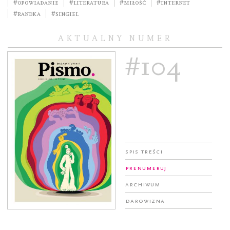
#opowiadanie
#literatura
#miłość
#internet
#randka
#singiel
AKTUALNY NUMER
#104
Spis treści
Prenumeruj
Archiwum
Darowizna