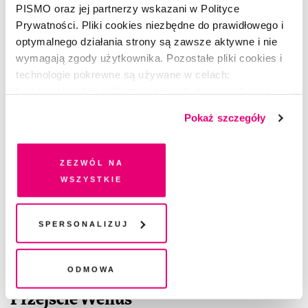
PISMO oraz jej partnerzy wskazani w Polityce
Prywatności. Pliki cookies niezbędne do prawidłowego i
optymalnego działania strony są zawsze aktywne i nie
wymagają zgody użytkownika. Pozostałe pliki cookies i
technologie pokrewne są używane w celach:
funkcjonalnych, analitycznych, marketingowych oraz
prezentowania spersonalizowanych treści. Wyrażając
Pokaż szczegóły
dobrowolną zgodę na pliki cookies i technologie
pokrewne, zgadzasz się na przechowywanie informacji
na Twoim urządzeniu końcowym lub dostęp do niego i
Zezwól na
przetwarzanie danych. Zgodę na wszystkie lub niektóre
wszystkie
pliki cookies i technologie pokrewne możesz w każdej
chwili wycofać lub ponowić w zakładce "Ustawienia
plików cookie". Wycofanie zgody nie wpływa na
Spersonalizuj
legalność przetwarzania danych przed jej wycofaniem
Odmowa
OPOWIADANIE
Przejście Wenus