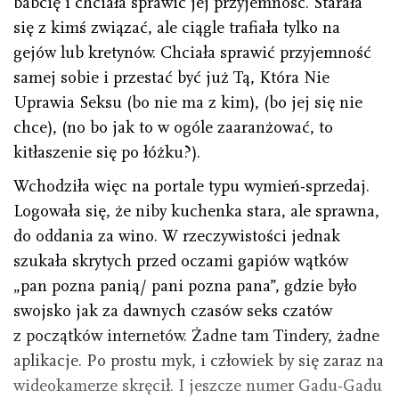
babcię i chciała sprawić jej przyjemność. Starała
się z kimś związać, ale ciągle trafiała tylko na
gejów lub kretynów. Chciała sprawić przyjemność
samej sobie i przestać być już Tą, Która Nie
Uprawia Seksu (bo nie ma z kim), (bo jej się nie
chce), (no bo jak to w ogóle zaaranżować, to
kitłaszenie się po łóżku?).
Wchodziła więc na portale typu wymień-sprzedaj.
Logowała się, że niby kuchenka stara, ale sprawna,
do oddania za wino. W rzeczywistości jednak
szukała skrytych przed oczami gapiów wątków
„pan pozna panią/ pani pozna pana”, gdzie było
swojsko jak za dawnych czasów seks czatów
z początków internetów. Żadne tam Tindery, żadne
aplikacje. Po prostu myk, i człowiek by się zaraz na
wideokamerze skręcił. I jeszcze numer Gadu-Gadu