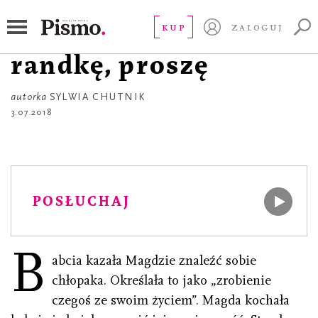
OPOWIADANIE
Zabierz mnie na
KUP
ZALOGUJ
randkę, proszę
autorka
SYLWIA CHUTNIK
3.07.2018
POSŁUCHAJ
B
abcia kazała Magdzie znaleźć sobie
chłopaka. Określała to jako „zrobienie
czegoś ze swoim życiem”. Magda kochała