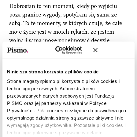
Dobrostan to ten moment, kiedy po wyjściu
poza granice wygody, spotykam się sama ze
sobą. To te momenty, w których czuję, że całe
moje życie jest w moich rękach, że jestem
wolna i sama mogę podejmować decyzje.
Najczęściej czuję to w podróży, gdy rano
ugotuję wodę na ognisku i mogę napić się
herbaty, zwijam namiot i ruszam przed siebie,
Niniejsza strona korzysta z plików cookie
decydując według własnego serca, gdzie chcę
Strona magazynpismo.pl korzysta z plików cookies i
zmierzać, jak długo i co będzie celem. Albo ten
technologii pokrewnych. Administratorem
moment, gdy otwieram laptop, by pisać kolejną
przetwarzanych danych osobowych jest Fundacja
książkę w bibliotece Jeffersona w Nowym Jorku,
PISMO oraz jej partnerzy wskazani w Polityce
Prywatności. Pliki cookies niezbędne do prawidłowego i
otoczona najznakomitszymi powieściami
optymalnego działania strony są zawsze aktywne i nie
wszechczasów, i nie myślę o tym, że coś
wymagają zgody użytkownika. Pozostałe pliki cookies i
powinnam.
technologie pokrewne są używane w celach: