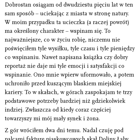
Dobrostan osiągam od dwudziestu pięciu lat w ten
sam sposób – uciekając z miasta w stronę natury.
W moim przypadku ta ucieczka (a raczej powrót)
ma określony charakter – wspinam się. To
najważniejsze, co w życiu robię, niczemu nie
poświęciłem tyle wysiłku, tyle czasu i tyle pieniędzy
co wspinaniu. Nawet napisana książka czy dobry
reportaż nie daje mi tyle emocji i satysfakcji co
wspinanie. Ono mnie wpierw uformowało, a potem
uchroniło przed kuszącym blaskiem miejskiej
kariery. To w skałach, w górach zaspokajam te trzy
podstawowe potrzeby bardziej niż gdziekolwiek
indziej. Zwłaszcza od kiedy coraz częściej
towarzyszy mi mój mały synek i żona.
Z gór wróciłem dwa dni temu. Nadal czuję pod
palcami fakturę piaskowcowych skał Doliny Łaby,