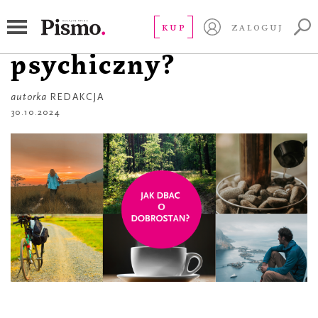
RZECZ GUSTU
Jak dbać o dobrostan
KUP
ZALOGUJ
psychiczny?
autorka
REDAKCJA
30.10.2024