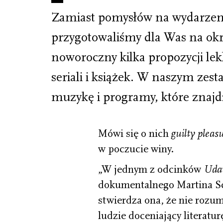
Zamiast pomysłów na wydarzeni
przygotowaliśmy dla Was na okr
noworoczny kilka propozycji lek
seriali i książek. W naszym zest
muzykę i programy, które znajdz
Mówi się o nich
guilty pleas
w poczucie winy.
„W jednym z odcinków
Udaw
dokumentalnego Martina Sc
stwierdza ona, że nie rozu
ludzie doceniający literatu