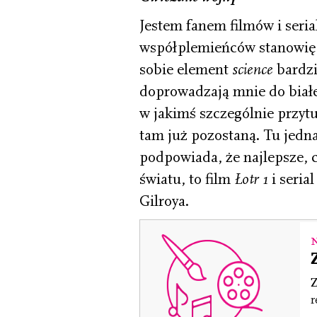
Jestem fanem filmów i seria
współplemieńców stanowię 
sobie element
science
bardzi
doprowadzają mnie do białe
w jakimś szczególnie przyt
tam już pozostaną. Tu jedna
podpowiada, że najlepsze, 
światu, to film
Łotr 1
i seria
Gilroya.
Z
r