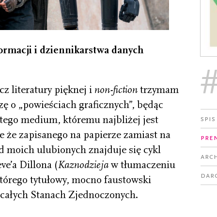
formacji i dziennikarstwa danych
z literatury pięknej i
non-fiction
trzymam
zę o „powieściach graficznych”, będąc
ego medium, któremu najbliżej jest
Spis
e że zapisanego na papierze zamiast na
Pre
d moich ulubionych znajduje się cykl
Arc
ve’a Dillona (
Kaznodzieja
w tłumaczeniu
Dar
tórego tytułowy, mocno faustowski
 całych Stanach Zjednoczonych.