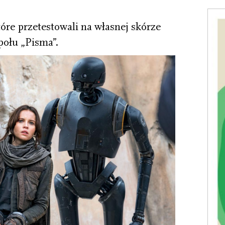
.
tóre przetestowali na własnej skórze
połu „Pisma”.