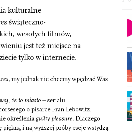
a kulturalne
es świąteczno-
kich, wesołych filmów,
awieniu jest też miejsce na
iecie tylko w internecie.
ures
, my jednak nie chcemy wpędzać Was
aj, że to miasto
– serialu
orsesego o pisarce Fran Lebowitz,
mie określenia
guilty pleasure
. Dlaczego
rę piękną i najwyższej próby eseje wstydzą