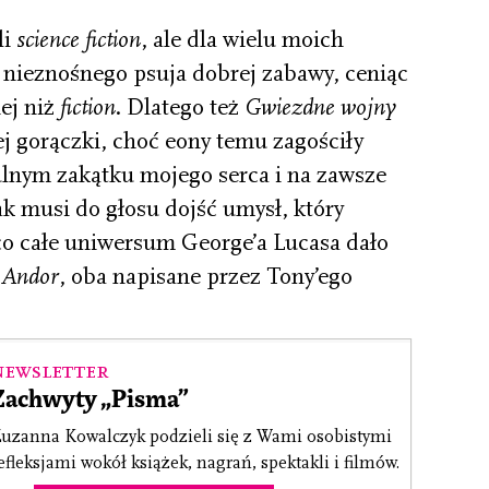
li
science fiction
, ale dla wielu moich
nieznośnego psuja dobrej zabawy, ceniąc
ej niż
fiction
. Dlatego też
Gwiezdne wojny
j gorączki, choć eony temu zagościły
ulnym zakątku mojego serca i na zawsze
k musi do głosu dojść umysł, który
co całe uniwersum George’a Lucasa dało
l
Andor
, oba napisane przez Tony’ego
Newsletter
Zachwyty „Pisma”
uzanna Kowalczyk podzieli się z Wami osobistymi
efleksjami wokół książek, nagrań, spektakli i filmów.