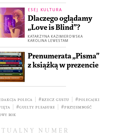
ESEJ KULTURA
Dlaczego oglądamy
„Love is Blind”?
KATARZYNA KAZIMIEROWSKA
KAROLINA LEWESTAM
Prenumerata „Pisma”
z książką w prezencie
edakcja poleca
#rzecz gustu
#polecajki
więta
#guilty pleasure
#przyjemność
owy rok
KTUALNY NUMER