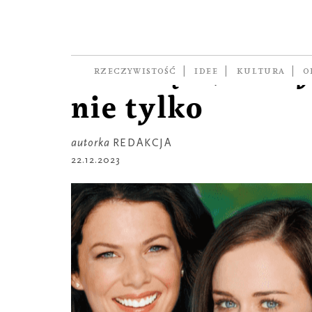
RZECZ GUSTU
Lekkie przyjem
na święta, Nowy
RZECZYWISTOŚĆ
IDEE
KULTURA
O
nie tylko
autorka
REDAKCJA
22.12.2023