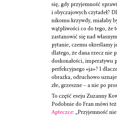
się, gdy przyjemność spraw
i obyczajowych czytadeł? D
nikomu krzywdy, miałaby by
wątpliwości co do tego, że 
zastanowić się nad własny
pytanie, czemu określamy je
dlatego, że dana rzecz nie 
doskonałości, imperatywu 
perfekcyjnego «ja»? I dlacz
obrazka, odruchowo uznajem
złe, grzeszne – a nie po pro
To część eseju Zuzanny Ko
Podobnie do Fran mówi też 
Apteczce
: „Przyjemność ni