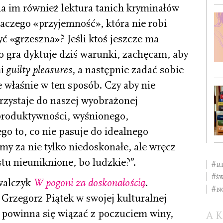
ia im również lektura tanich kryminałów
laczego «przyjemność», która nie robi
ć «grzeszna»? Jeśli ktoś jeszcze ma
to gra dyktuje dziś warunki, zachęcam, aby
mi
guilty pleasures
, a następnie zadać sobie
 właśnie w ten sposób. Czy aby nie
przystaje do naszej wyobrażonej
produktywności, wyśnionego,
ego to, co nie pasuje do idealnego
y za nie tylko niedoskonałe, ale wręcz
stu nieuniknione, bo ludzkie?”.
#r
#ś
walczyk
W pogoni za doskonałością
.
#n
Grzegorz Piątek w swojej kulturalnej
e powinna się wiązać z poczuciem winy,
A