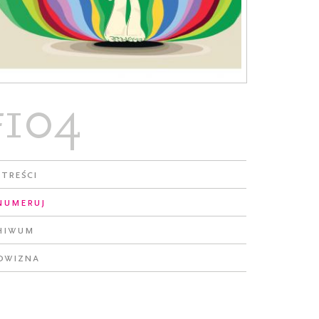
#104
 treści
numeruj
hiwum
owizna