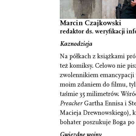
Marcin Czajkowski
redaktor ds. weryfikacji in
Kaznodzieja
Na półkach z książkami próc
też komiksy. Celowo nie pis
zwolennikiem emancypacji t
moim zdaniem do filmu, tyl
taśmie 35 milimetrów. Wśró
Preacher
Gartha Ennisa i Ste
Macieja Drewnowskiego), k
bohater poszukuje Boga po
Gwiezdne wojny