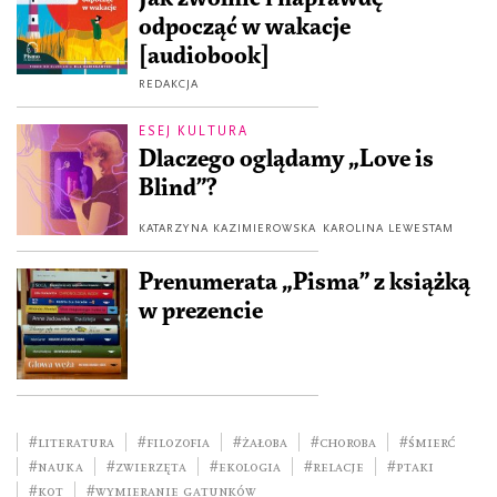
odpocząć w wakacje
[audiobook]
REDAKCJA
ESEJ KULTURA
Dlaczego oglądamy „Love is
Blind”?
KATARZYNA KAZIMIEROWSKA
KAROLINA LEWESTAM
Prenumerata „Pisma” z książką
w prezencie
#literatura
#filozofia
#żałoba
#choroba
#śmierć
#nauka
#zwierzęta
#ekologia
#relacje
#ptaki
#kot
#wymieranie gatunków