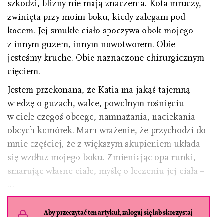
szkodzi, blizny nie mają znaczenia. Kota mruczy,
zwinięta przy moim boku, kiedy zalegam pod
kocem. Jej smukłe ciało spoczywa obok mojego –
z innym guzem, innym nowotworem. Obie
jesteśmy kruche. Obie naznaczone chirurgicznym
cięciem.
Jestem przekonana, że Katia ma jakąś tajemną
wiedzę o guzach, walce, powolnym rośnięciu
w ciele czegoś obcego, namnażania, naciekania
obcych komórek. Mam wrażenie, że przychodzi do
mnie częściej, że z większym skupieniem układa
się wzdłuż mojego boku. Zmieniając opatrunki,
smarując własne ciało, myślę o leczeniu jej ciała –
…
Aby przeczytać ten artykuł, zaloguj się lub skorzystaj