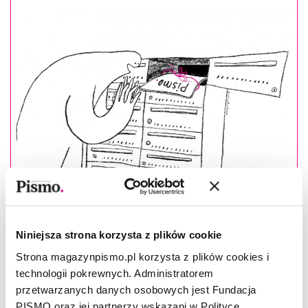
Niniejsza strona korzysta z plików cookie
Strona magazynpismo.pl korzysta z plików cookies i
Masz konto?
Zaloguj się
technologii pokrewnych. Administratorem
przetwarzanych danych osobowych jest Fundacja
PISMO oraz jej partnerzy wskazani w Polityce
Paulina Małochleb