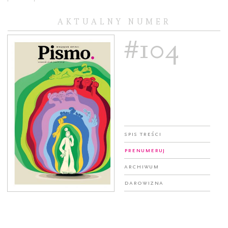
AKTUALNY NUMER
#104
Spis treści
Prenumeruj
Archiwum
Darowizna