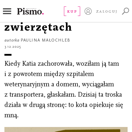
WOKÓŁ KSIĄŻEK
Żałoba po
KUP
ZALOGUJ
zwierzętach
autorka
PAULINA MAŁOCHLEB
3.12.2025
Kiedy Katia zachorowała, woziłam ją tam
i z powrotem między szpitalem
weterynaryjnym a domem, wyciągałam
z transportera, głaskałam. Dzisiaj ta troska
działa w drugą stronę: to kota opiekuje się
mną.