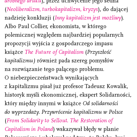
drobnego druku
), przez uchwycenie jego sedna
(
Neoliberalizm, turbokapitalizm, kryzys
), do dającej
nadzieję konkluzji (
Inny kapitalizm jest możliwy
).
Albo Paul Collier, ekonomista, w którego
polemicznej względem najbardziej popularnych
propozycji wyjścia z gospodarczego impasu
książce
The Future of Capitalism
(
Przyszłość
kapitalizmu)
również pada szereg pomysłów
na rozwiązanie tego palącego problemu.
O niebezpieczeństwach wynikających
z kapitalizmu pisał już profesor Tadeusz Kowalik,
historyk myśli ekonomicznej, ekspert Solidarności,
który między innymi w książce
Od solidarności
do wyprzedaży. Przywrócenie kapitalizmu w Polsce
(
From Solidarity to Sellout. The Restoration of
Capitalism in Poland
) wskazywał błędy w planie