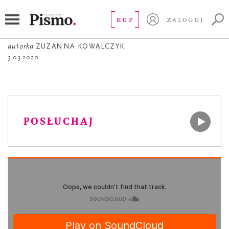
À PROPOS
À propos kapitalizmu
KUP
ZALOGUJ
autorka
ZUZANNA KOWALCZYK
3.03.2020
POSŁUCHAJ