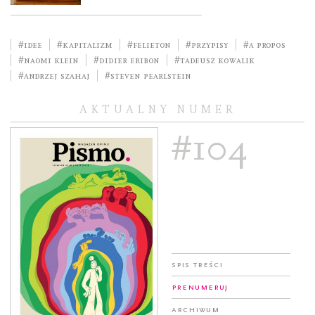
#idee
#kapitalizm
#felieton
#przypisy
#a propos
#Naomi Klein
#Didier Eribon
#Tadeusz Kowalik
#Andrzej Szahaj
#Steven Pearlstein
AKTUALNY NUMER
#104
Spis treści
Prenumeruj
Archiwum