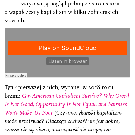
zarysowują pogląd jednej ze stron sporu
o współczesny kapitalizm w kilku żołnierskich
słowach.
Tytuł pierwszej z nich, wydanej w 2018 roku,
brzmi:
Can American Capitalism Survive? Why Greed
Is Not Good, Opportunity Is Not Equal, and Fairness
Won’t Make Us Poor
(
Czy amerykański kapitalizm
może przetrwać? Dlaczego chciwość nie jest dobra,
szanse nie są równe, a uczciwość nie uczyni nas