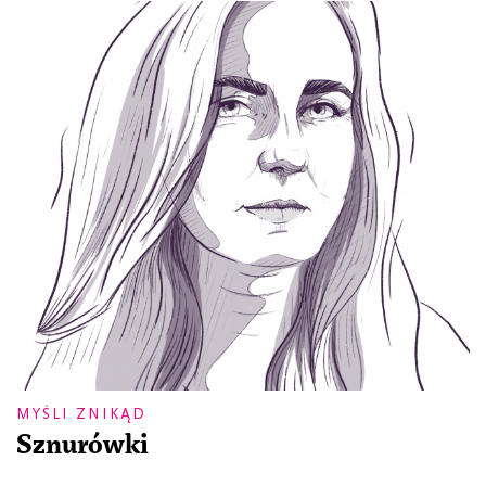
MYŚLI ZNIKĄD
Sznurówki