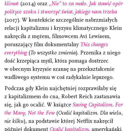
klimat
(2014) oraz
„Nie” to za mało. Jak stawić opór
polityce szoku i stworzyć świat, jakiego nam trzeba
(2017). W kontekście szczególnie nabrzmiałych
relacji kapitalizmu i kryzysu klimatycznego Klein
nakręciła z mężem, filmowcem Avi Lewisem,
poruszający film dokumentalny
This changes
everything
(
To wszystko zmienia
). Przenika z niego
dość krzepiąca myśl, która pomaga dostrzec
w obecnym kryzysie szansę na przekształcenie
wadliwego systemu w coś radykalnie lepszego.
Podczas gdy Klein najchętniej rozprawiłaby się
z kapitalizmem do cna, Robert Reich zastanawia
się, jak go ocalić. W książce
Saving Capitalism. For
the Many, Not the Few
(
Ocalić kapitalizm. Dla wielu,
nie kilku
), na podstawie której Netflix nakręcił
później dokument
Ocalić kapitalizm
, amerykański