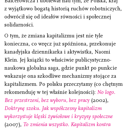
Balcerowicza i ubolewał nad tym, że Polska, kraj
z wyjątkowo bogatą historią ruchów robotniczych,
odwrócił się od ideałów równości i społecznej
solidarności.
O tym, że zmiana kapitalizmu jest nie tyle
konieczna, co wręcz już spóźniona, przekonuje
kanadyjska dziennikarka i aktywistka, Naomi
Klein. Jej książki to właściwie publicystyczno-
naukowa globalna saga, gdzie punkt po punkcie
wskazuje ona szkodliwe mechanizmy stojące za
kapitalizmem. Po polsku przeczytamy (co chętnym
rekomenduję w tej właśnie kolejności):
No logo.
Bez przestrzeni, bez wyboru, bez prac
y
(2002),
Doktrynę szoku. Jak współczesny kapitalizm
wykorzystuje klęski żywiołowe i kryzysy społeczne
(2007),
To zmienia wszystko. Kapitalizm kontra