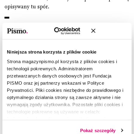
opisywany tu spór
.
Podcastu
À propos,
który jest rozwiniętą wersją
felietonu, możesz słuchać w kanale
„Pismo do
słuchania”.
Publikujemy tu wybrane nagrania
tekstów z miesięcznika, poezję, podcasty
Niniejsza strona korzysta z plików cookie
z cyklu
Premiera Pisma
,
Jak naprawić
Strona magazynpismo.pl korzysta z plików cookies i
przyszłość?,
prowadzony przez Barbarę
technologii pokrewnych. Administratorem
Sowę,
Wiersz na poniedziałek
autorstwa
przetwarzanych danych osobowych jest Fundacja
PISMO oraz jej partnerzy wskazani w Polityce
Magdaleny Kicińskiej oraz
Śledztwo Pisma
.
Prywatności. Pliki cookies niezbędne do prawidłowego i
Znajdziesz nas również w swoich
optymalnego działania strony są zawsze aktywne i nie
ulubionych
aplikacjach podcastowych:
wymagają zgody użytkownika. Pozostałe pliki cookies i
technologie pokrewne są używane w celach:
⋅
Google Podcasts
funkcjonalnych, analitycznych, marketingowych oraz
prezentowania spersonalizowanych treści. Wyrażając
⋅
Spotify
Pokaż szczegóły
dobrowolną zgodę na pliki cookies i technologie