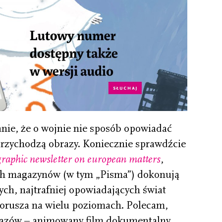
ie, że o wojnie nie sposób opowiadać
rzychodzą obrazy. Koniecznie sprawdźcie
raphic newsletter on european matters
,
ch magazynów (w tym „Pisma”) dokonują
h, najtrafniej opowiadających świat
 porusza na wielu poziomach. Polecam,
brazów – animowany film dokumentalny