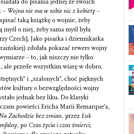
siadała do pisania jednej ze swoich
k –
Wojna nie ma w sobie nic z kobiety
–
Napisać taką książkę o wojnie, żeby
ą myśl o niej, żeby sama myśl była
erzy Czech]. Jako pisarka i dziennikarka
raińskiej) zdołała pokazać rewers wojny
ymiarze – to, jak niszczy nie tylko
zi, ale przede wszystkim wiarę w dobro.
trętnych” i „szalonych”, choć pięknych
stów kultury o bezwzględności wojny
stało jednak bez liku. Do klasyki
iczam powieści Ericha Marii Remarque’a,
Na Zachodzie bez zmian,
przez
Łuk
umfalny,
po
Czas życia i czas śmierci
;