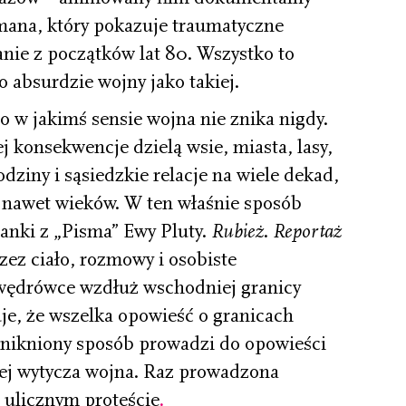
ana, który pokazuje traumatyczne
nie z początków lat 80. Wszystko to
o absurdzie wojny jako takiej.
o w jakimś sensie wojna nie znika nigdy.
ej konsekwencje dzielą wsie, miasta, lasy,
odziny i sąsiedzkie relacje na wiele dekad,
 nawet wieków. W ten właśnie sposób
żanki z „Pisma” Ewy Pluty.
Rubież
.
Reportaż
ez ciało, rozmowy i osobiste
wędrówce wzdłuż wschodniej granicy
je, że wszelka opowieść o granicach
unikniony sposób prowadzi do opowieści
ciej wytycza wojna. Raz prowadzona
 ulicznym proteście
.