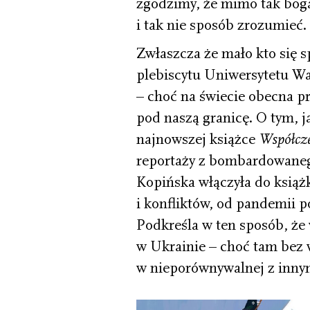
zgodzimy, że mimo tak bog
i tak nie sposób zrozumieć.
Zwłaszcza że mało kto się s
plebiscytu Uniwersytetu W
– choć na świecie obecna p
pod naszą granicę. O tym, j
najnowszej książce
Współcz
reportaży z bombardowane
Kopińska włączyła do książ
i konfliktów, od pandemii p
Podkreśla w ten sposób, że 
w Ukrainie – choć tam bez w
w nieporównywalnej z innym