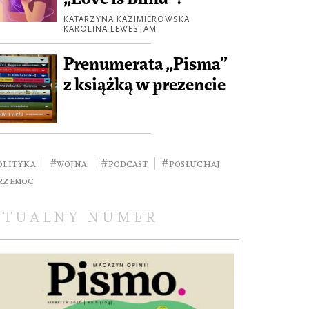
KATARZYNA KAZIMIEROWSKA
KAROLINA LEWESTAM
Prenumerata „Pisma”
z książką w prezencie
olityka
#wojna
#podcast
#posłuchaj
rzemoc
KTUALNY NUMER