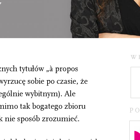
y
W
nych tytułów „à propos
yrzucę sobie po czasie, że
gólnie wybitnym). Ale
 mimo tak bogatego zbioru
P
k nie sposób zrozumieć.