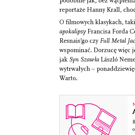
podobnie jak, bez wątpieni
reportaże Hanny Krall, ch
O filmowych klasykach, tak
apokalipsy
Francisa Forda C
Resnais’go czy
Full Metal Ja
wspominać. Dorzucę więc je
jak
Syn Szawła
László Nem
wytrwałych – ponaddziewi
Warto.
R
o