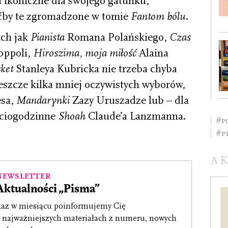
a ikoniczne dla swojego gatunku,
oćby te zgromadzone w tomie
Fantom bólu
.
ich jak
Pianista
Romana Polańskiego,
Czas
oppoli,
Hiroszima, moja miłość
Alaina
cket
Stanleya Kubricka nie trzeba chyba
szcze kilka mniej oczywistych wyborów,
esa,
Mandarynki
Zazy Uruszadze lub – dla
ęciogodzinne
Shoah
Claude’a Lanzmanna.
#p
#p
A
Newsletter
Aktualności „Pisma”
az w miesiącu poinformujemy Cię
 najważniejszych materiałach z numeru, nowych