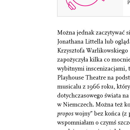
p
Można jednak zaczytywać 
Jonathana Littella lub ogląd
Krzysztofa Warlikowskiego 
zapożyczyła kilka co mocni
wybitnymi inscenizacjami, 
Playhouse Theatre na pods
musicalu z 1966 roku, który
dotychczasowego świata na 
w Niemczech. Można też kon
propos
wojny” bez końca (z 
wspomniałam o czymś szcze