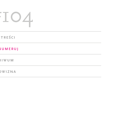
#104
 treści
numeruj
hiwum
owizna