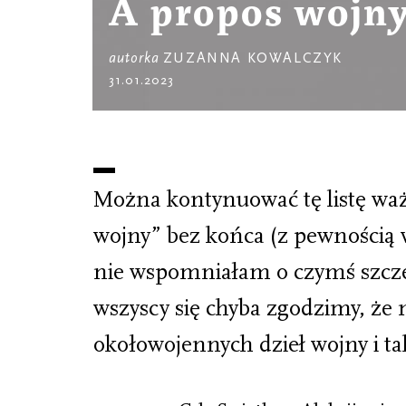
À propos wojn
autorka
ZUZANNA KOWALCZYK
31.01.2023
Można kontynuować tę listę waż
wojny” bez końca (z pewnością w
nie wspomniałam o czymś szcze
wszyscy się chyba zgodzimy, że
okołowojennych dzieł wojny i ta