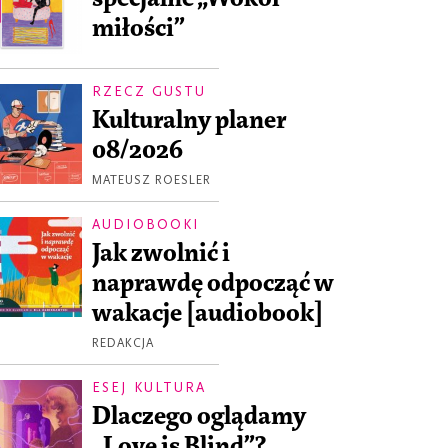
miłości”
RZECZ GUSTU
Kulturalny planer
08/2026
MATEUSZ ROESLER
AUDIOBOOKI
Jak zwolnić i
naprawdę odpocząć w
wakacje [audiobook]
REDAKCJA
ESEJ KULTURA
Dlaczego oglądamy
„Love is Blind”?