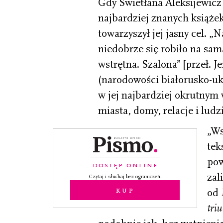
Gdy Swietłana Aleksijewicz 
najbardziej znanych książe
towarzyszył jej jasny cel. „
niedobrze się robiło na sam
wstrętna. Szalona” [przeł. J
(narodowości białorusko-uk
w jej najbardziej okrutnym w
miasta, domy, relacje i lud
„Ws
tek
pow
DOSTĘP ONLINE
zal
Czytaj i słuchaj bez ograniczeń.
Kup
od
tri