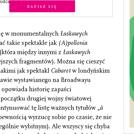
odcastach.
Zapisz się
się w monumentalnych
Łaskawych
ać takie spektakle jak
(A)pollonia
(która między innymi z
Łaskawych
ejszych fragmentów). Można się cieszyć
takimi jak spektakl
Cabaret
w londyńskim
tawie wystawianego na Broadwayu
 opowiada historię zapaści
początku drugiej wojny światowej
tynuować tę listę ważnych tytułów „
à
pewnością wyrzucę sobie po czasie, że nie
gólnie wybitnym). Ale wszyscy się chyba