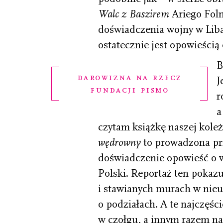
Walc z Baszirem
Ariego Folm
doświadczenia wojny w Liba
ostatecznie jest opowieścią 
B
darowizna na rzecz
J
fundacji pismo
r
a
czytam książkę naszej kole
wędrowny
to prowadzona prz
doświadczenie opowieść o 
Polski. Reportaż ten pokazu
i stawianych murach w nie
o podziałach. A te najczęś
w czołgu, a innym razem na