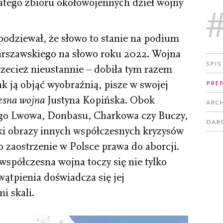
atego zbioru okołowojennych dzieł wojny
podziewał, że słowo to stanie na podium
arszawskiego na słowo roku 2022. Wojna
Spis
rzecież nieustannie – dobiła tym razem
Pre
ak ją objąć wyobraźnią, pisze w swojej
esna wojna
Justyna Kopińska. Obok
Arc
go Lwowa, Donbasu, Charkowa czy Buczy,
Dar
ki obrazy innych współczesnych kryzysów
o zaostrzenie w Polsce prawa do aborcji.
współczesna wojna toczy się nie tylko
ątpienia doświadcza się jej
i skali.