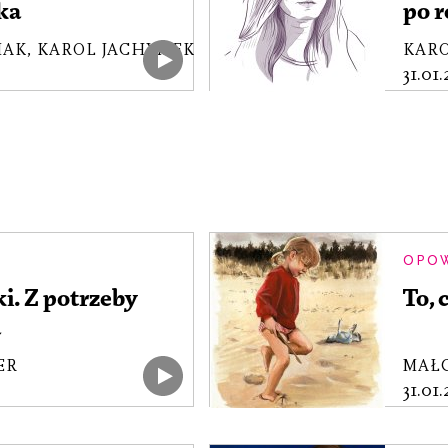
ka
po r
IAK
,
KAROL JACHYMEK
KAR
31.01
OPO
i. Z potrzeby
To, 
a
ER
MAŁ
31.01