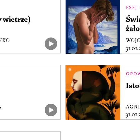
ESEJ
 wietrze)
Świ
żało
NKO
WOJC
31.01
OPO
Isto
A
AGNI
31.01