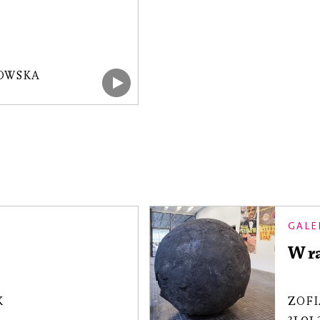
OWSKA
GALE
W r
K
ZOFI
31.01