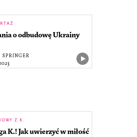
RTAŻ
ania o odbudowę Ukrainy
P SPRINGER
.2023
OWY Z K.
a K.! Jak uwierzyć w miłość