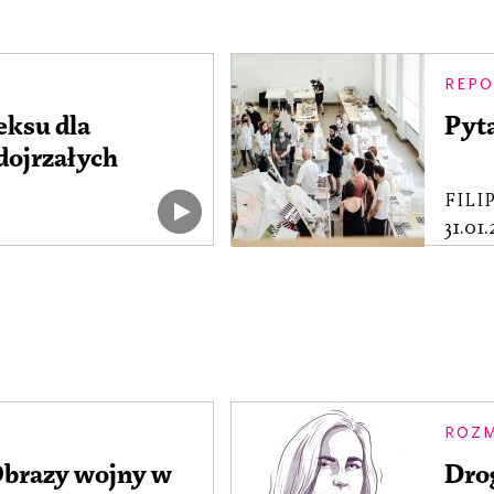
REPO
eksu dla
Pyt
dojrzałych
FILI
31.01
ROZM
Obrazy wojny w
Drog