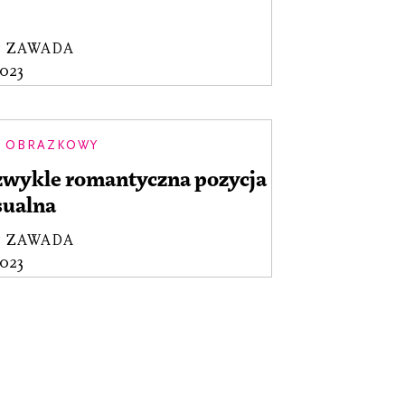
P ZAWADA
2023
 OBRAZKOWY
zwykle romantyczna pozycja
sualna
P ZAWADA
2023