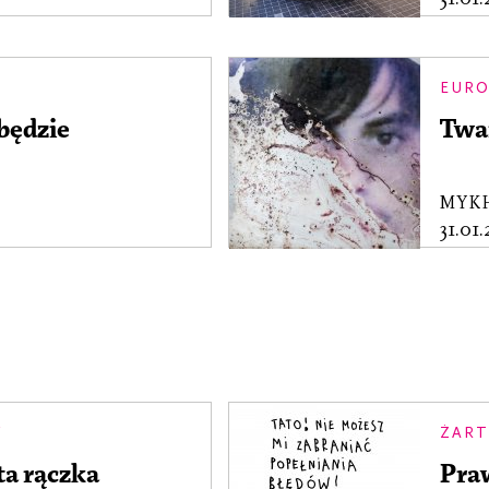
EURO
będzie
Twa
MYK
31.01
Y
ŻART
ta rączka
Pra