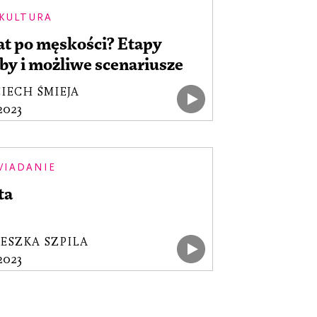
 KULTURA
at po męskości? Etapy
by i możliwe scenariusze
IECH ŚMIEJA
.2023
WIADANIE
ta
ESZKA SZPILA
.2023