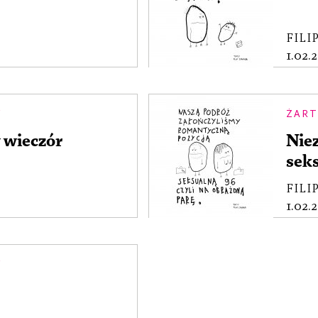
FILI
1.02.
Y
ŻART
 wieczór
Nie
sek
FILI
1.02.
Y