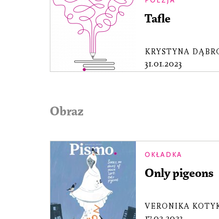
POEZJA
Tafle
KRYSTYNA DĄBR
31.01.2023
Obraz
OKŁADKA
Only pigeons
VERONIKA KOTY
17.02.2023