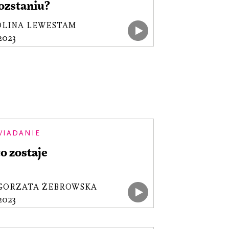
ozstaniu?
OLINA LEWESTAM
.2023
WIADANIE
co zostaje
GORZATA ŻEBROWSKA
.2023