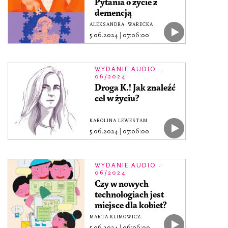
Pytania o życie z
demencją
ALEKSANDRA WARECKA
5.06.2024
|
07:06:00
WYDANIE AUDIO -
06/2024
Droga K.! Jak znaleźć
cel w życiu?
KAROLINA LEWESTAM
5.06.2024
|
07:06:00
WYDANIE AUDIO -
06/2024
Czy w nowych
technologiach jest
miejsce dla kobiet?
MARTA KLIMOWICZ
5.06.2024
|
06:06:00