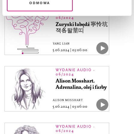
Odmowa
WYDANIE AUDIO -
06/2024
Zuryski łabędź 寧怜坑
잭各돨莖띠
YANG LIAN
5.06.2024
|
03:06:00
WYDANIE AUDIO -
06/2024
Alison Mosshart.
Adrenalina, olej i farby
ALISON MOSSHART
5.06.2024
|
03:06:00
WYDANIE AUDIO -
06/2024