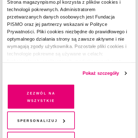
Strona magazynpismo.pl korzysta z plików cookies i
ŁUKASZ KRUKOWSKI
technologii pokrewnych. Administratorem
5.06.2024
|
05:06:00
przetwarzanych danych osobowych jest Fundacja
PISMO oraz jej partnerzy wskazani w Polityce
Prywatności. Pliki cookies niezbędne do prawidłowego i
WYDANIE AUDIO -
optymalnego działania strony są zawsze aktywne i nie
06/2024
wymagają zgody użytkownika. Pozostałe pliki cookies i
ekonomia darów
technologie pokrewne są używane w celach:
funkcjonalnych, analitycznych, marketingowych oraz
PATRYCJA SIKORA
prezentowania spersonalizowanych treści. Wyrażając
Pokaż szczegóły
5.06.2024
|
04:06:00
dobrowolną zgodę na pliki cookies i technologie
pokrewne, zgadzasz się na przechowywanie informacji
na Twoim urządzeniu końcowym lub dostęp do niego i
Zezwól na
WYDANIE AUDIO -
przetwarzanie danych. Zgodę na wszystkie lub niektóre
06/2024
wszystkie
KOSMOS
pliki cookies i technologie pokrewne możesz w każdej
chwili wycofać lub ponowić w zakładce "Ustawienia
plików cookie". Wycofanie zgody nie wpływa na
Spersonalizuj
BARBARA PIÓRKOWSKA
legalność przetwarzania danych przed jej wycofaniem
5.06.2024
|
04:06:00