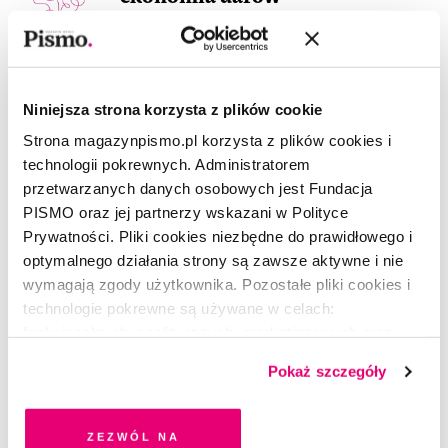
PATRYCJA SIKORA
5.06.2024
POEZJA
Niniejsza strona korzysta z plików cookie
KOSMOS
Strona magazynpismo.pl korzysta z plików cookies i
BARBARA PIÓRKOWSKA
5.06.2024
technologii pokrewnych. Administratorem
przetwarzanych danych osobowych jest Fundacja
POEZJA
PISMO oraz jej partnerzy wskazani w Polityce
Zuryski łabędź 寧怜坑잭各돨莖
Prywatności. Pliki cookies niezbędne do prawidłowego i
띠
optymalnego działania strony są zawsze aktywne i nie
wymagają zgody użytkownika. Pozostałe pliki cookies i
YANG LIAN
5.06.2024
technologie pokrewne są używane w celach:
funkcjonalnych, analitycznych, marketingowych oraz
APTECZKA
prezentowania spersonalizowanych treści. Wyrażając
Alison Mosshart. Adrenalina,
Pokaż szczegóły
dobrowolną zgodę na pliki cookies i technologie
olej i farby
pokrewne, zgadzasz się na przechowywanie informacji
ALISON MOSSHART
,
MATEUSZ ROESLER
5.06.2024
na Twoim urządzeniu końcowym lub dostęp do niego i
Zezwól na