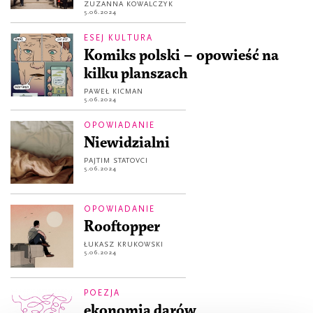
ZUZANNA KOWALCZYK
5.06.2024
ESEJ KULTURA
Komiks polski – opowieść na
kilku planszach
PAWEŁ KICMAN
5.06.2024
OPOWIADANIE
Niewidzialni
PAJTIM STATOVCI
5.06.2024
OPOWIADANIE
Rooftopper
ŁUKASZ KRUKOWSKI
5.06.2024
POEZJA
ekonomia darów