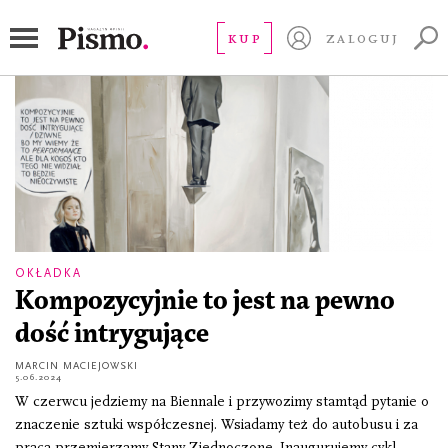
Numer 06/2024
KUP
ZALOGUJ
OKŁADKA
Kompozycyjnie to jest na pewno
dość intrygujące
MARCIN MACIEJOWSKI
5.06.2024
W czerwcu jedziemy na Biennale i przywozimy stamtąd pytanie o
znaczenie sztuki współczesnej. Wsiadamy też do autobusu i za
pracą przemierzamy Stany Zjednoczone. Inaugurujemy cykl