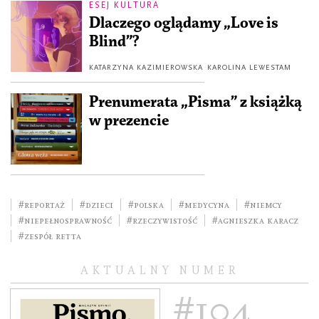
ESEJ KULTURA
Dlaczego oglądamy „Love is
Blind”?
KATARZYNA KAZIMIEROWSKA
KAROLINA LEWESTAM
Prenumerata „Pisma” z książką
w prezencie
#reportaż
#dzieci
#Polska
#medycyna
#Niemcy
#niepełnosprawność
#rzeczywistość
#Agnieszka Karacz
#zespół Retta
AKTUALNY NUMER
#104