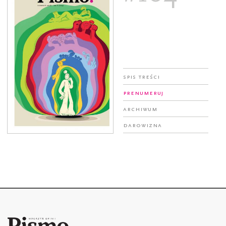
Spis treści
Prenumeruj
Archiwum
Darowizna