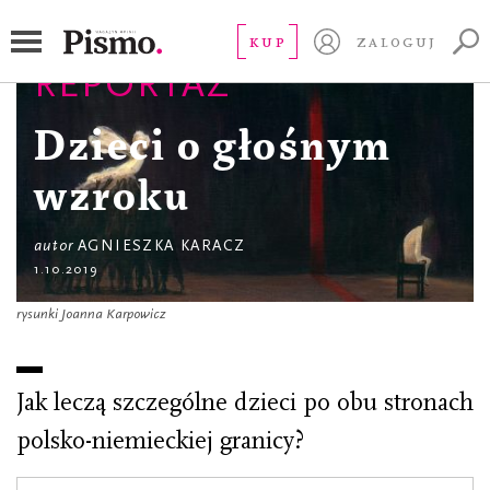
KUP
ZALOGUJ
REPORTAŻ
Dzieci o głośnym
wzroku
autor
AGNIESZKA KARACZ
1.10.2019
rysunki Joanna Karpowicz
Jak leczą szczególne dzieci po obu stronach
polsko-niemieckiej granicy?