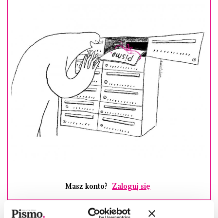
Masz konto?
Zaloguj się
Agnieszka Karacz
–(ur. 1975), absolwentka germanistyki i