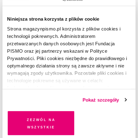
italianistyki na Leibniz Universität w Hanowerze oraz
Polskiej Szkoły Reportażu, tłumaczka języka niemieckiego.
Niniejsza strona korzysta z plików cookie
Strona magazynpismo.pl korzysta z plików cookies i
technologii pokrewnych. Administratorem
przetwarzanych danych osobowych jest Fundacja
CZYTAJ TAKŻE
PISMO oraz jej partnerzy wskazani w Polityce
Prywatności. Pliki cookies niezbędne do prawidłowego i
optymalnego działania strony są zawsze aktywne i nie
wymagają zgody użytkownika. Pozostałe pliki cookies i
technologie pokrewne są używane w celach:
funkcjonalnych, analitycznych, marketingowych oraz
prezentowania spersonalizowanych treści. Wyrażając
Pokaż szczegóły
dobrowolną zgodę na pliki cookies i technologie
pokrewne, zgadzasz się na przechowywanie informacji
na Twoim urządzeniu końcowym lub dostęp do niego i
Zezwól na
przetwarzanie danych. Zgodę na wszystkie lub niektóre
wszystkie
pliki cookies i technologie pokrewne możesz w każdej