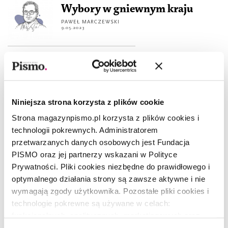
Wybory w gniewnym kraju
PAWEŁ MARCZEWSKI
9.05.2023
REPORTAŻ
W Stambule jest wszystko
MIŁOSZ SZYMAŃSKI
7.07.2021
Niniejsza strona korzysta z plików cookie
Strona magazynpismo.pl korzysta z plików cookies i
MIGRACJE
Kurdystan
technologii pokrewnych. Administratorem
przetwarzanych danych osobowych jest Fundacja
KAROL GRYGORUK
5.11.2019
PISMO oraz jej partnerzy wskazani w Polityce
Prywatności. Pliki cookies niezbędne do prawidłowego i
optymalnego działania strony są zawsze aktywne i nie
FELIETON
Dzień, kiedy sprzedali Kurdów
wymagają zgody użytkownika. Pozostałe pliki cookies i
technologie pokrewne są używane w celach:
MARCIN WICHA
5.11.2019
funkcjonalnych, analitycznych, marketingowych oraz
prezentowania spersonalizowanych treści. Wyrażając