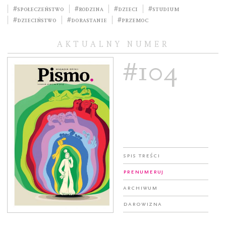
#społeczeństwo
#rodzina
#dzieci
#studium
#dzieciństwo
#dorastanie
#przemoc
AKTUALNY NUMER
#104
Spis treści
Prenumeruj
Archiwum
Darowizna