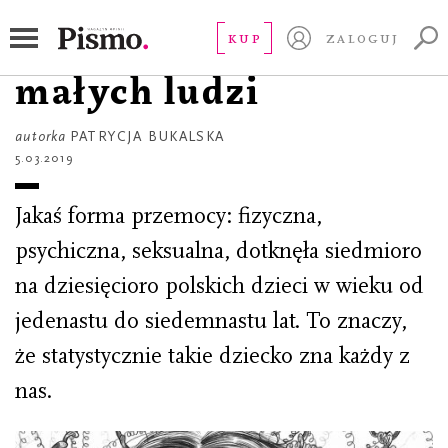
STUDIUM
To nie jest kraj dla
KUP
ZALOGUJ
małych ludzi
autorka
PATRYCJA BUKALSKA
5.03.2019
Jakaś forma przemocy: fizyczna,
psychiczna, seksualna, dotknęła siedmioro
na dziesięcioro polskich dzieci w wieku od
jedenastu do siedemnastu lat. To znaczy,
że statystycznie takie dziecko zna każdy z
nas.