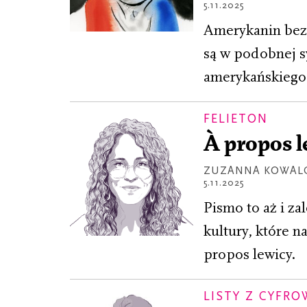
5.11.2025
Amerykanin bez 
są w podobnej sy
amerykańskiego 
FELIETON
À propos 
ZUZANNA KOWAL
5.11.2025
Pismo to aż i z
kultury, które 
propos lewicy.
LISTY Z CYFR