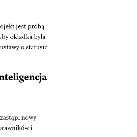
jekt jest próbą
by okładka była
ustawy o statusie
nteligencja
 zastąpi nowy
 prawników i