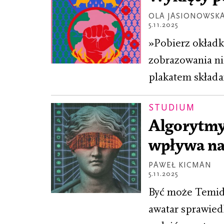
OLA JASIONOWSK
5.11.2025
»Pobierz okładk
zobrazowania ni
plakatem składan
STUDIUM
Algorytmy 
wpływa na
PAWEŁ KICMAN
5.11.2025
Być może Temidę
awatar sprawiedl