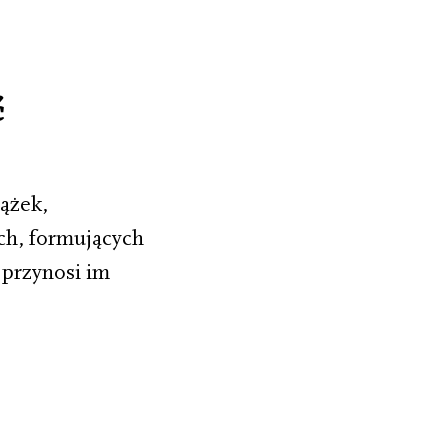
ć
ążek,
ach, formujących
przynosi im