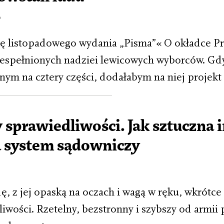
A
ę listopadowego wydania „Pisma”« O okładce Pro
espełnionych nadziei lewicowych wyborców. Gdy
ym na cztery części, dodałabym na niej projekt 
sprawiedliwości. Jak sztuczna i
 system sądowniczy
, z jej opaską na oczach i wagą w ręku, wkrótce
iwości. Rzetelny, bezstronny i szybszy od armii