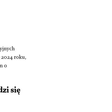
syjnych
u 2024 roku,
m o
zi się