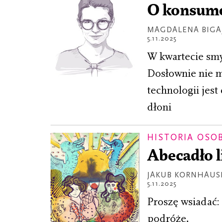
O konsumo
MAGDALENA BIGA
5.11.2025
W kwartecie smy
Dosłownie nie 
technologii jes
dłoni
HISTORIA OSO
Abecadło l
JAKUB KORNHAUS
5.11.2025
Proszę wsiadać:
podróże.