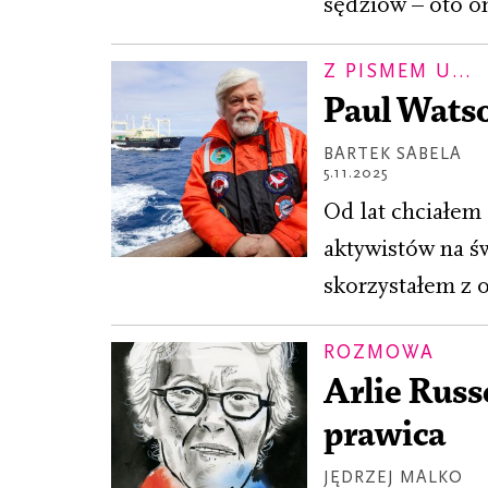
sędziów – oto o
Z PISMEM U...
Paul Watso
BARTEK SABELA
5.11.2025
Od lat chciałem
aktywistów na ś
skorzystałem z 
ROZMOWA
Arlie Russ
prawica
JĘDRZEJ MALKO