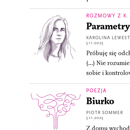
ROZMOWY Z K.
Parametry
KAROLINA LEWES
5.11.2025
Próbuję się odc
(…) Nie rozumie
sobie i kontrolo
POEZJA
Biurko
PIOTR SOMMER
5.11.2025
Z domu wychodz