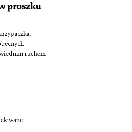
 w proszku
krzypaczka.
obecnych
powiednim ruchem
czekiwane