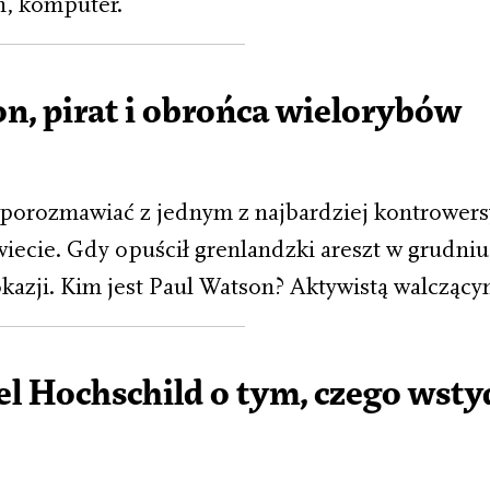
n, komputer.
n, pirat i obrońca wielorybów
 porozmawiać z jednym z najbardziej kontrower
wiecie. Gdy opuścił grenlandzki areszt w grudni
okazji. Kim jest Paul Watson? Aktywistą walczący
el Hochschild o tym, czego wstyd