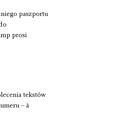
dniego paszportu
 do
rump prosi
olecenia tekstów
numeru – à