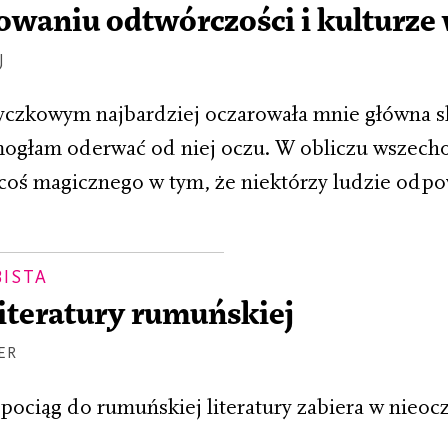
waniu odtwórczości i kulturze
J
czkowym najbardziej oczarowała mnie główna s
mogłam oderwać od niej oczu. W obliczu wszech
t coś magicznego w tym, że niektórzy ludzie od
BISTA
iteratury rumuńskiej
ER
 pociąg do rumuńskiej literatury zabiera w nieo