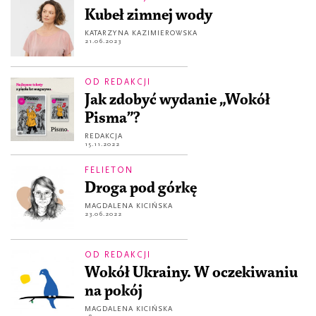
Kubeł zimnej wody
KATARZYNA KAZIMIEROWSKA
21.06.2023
OD REDAKCJI
Jak zdobyć wydanie „Wokół
Pisma”?
REDAKCJA
15.11.2022
FELIETON
Droga pod górkę
MAGDALENA KICIŃSKA
23.06.2022
OD REDAKCJI
Wokół Ukrainy. W oczekiwaniu
na pokój
MAGDALENA KICIŃSKA