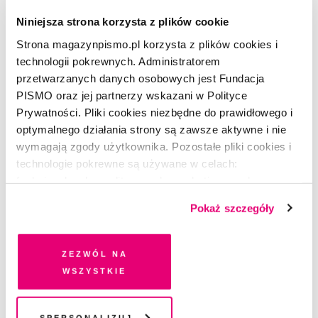
Słuchaj za darmo
Niniejsza strona korzysta z plików cookie
REDAKCJA
3.05.2021
Strona magazynpismo.pl korzysta z plików cookies i
OD REDAKCJI
technologii pokrewnych. Administratorem
Przedpremierowo udostępniamy
przetwarzanych danych osobowych jest Fundacja
wydanie na czytniki!
PISMO oraz jej partnerzy wskazani w Polityce
Prywatności. Pliki cookies niezbędne do prawidłowego i
REDAKCJA
30.04.2021
optymalnego działania strony są zawsze aktywne i nie
wymagają zgody użytkownika. Pozostałe pliki cookies i
OD REDAKCJI
Numer specjalny na Dzień
technologie pokrewne są używane w celach:
Kobiet
funkcjonalnych, analitycznych, marketingowych oraz
prezentowania spersonalizowanych treści. Wyrażając
REDAKCJA
Pokaż szczegóły
8.03.2021
dobrowolną zgodę na pliki cookies i technologie
pokrewne, zgadzasz się na przechowywanie informacji
OD REDAKCJI
na Twoim urządzeniu końcowym lub dostęp do niego i
Jesteśmy z Wami już trzy lata
Zezwól na
przetwarzanie danych. Zgodę na wszystkie lub niektóre
wszystkie
MAGDALENA KICIŃSKA
7.01.2021
pliki cookies i technologie pokrewne możesz w każdej
chwili wycofać lub ponowić w zakładce "Ustawienia
plików cookie". Wycofanie zgody nie wpływa na
Spersonalizuj