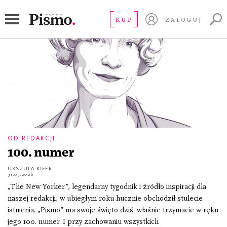
od redakcji
KUP
ZALOGUJ
OD REDAKCJI
100. numer
URSZULA KIFER
31.03.2026
„The New Yorker”, legendarny tygodnik i źródło inspiracji dla
naszej redakcji, w ubiegłym roku hucznie obchodził stulecie
istnienia. „Pismo” ma swoje święto dziś: właśnie trzymacie w ręku
jego 100. numer. I przy zachowaniu wszystkich