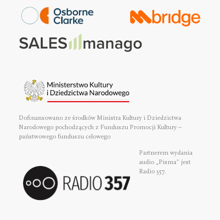
Dofinansowano ze środków Ministra Kultury i Dziedzictwa
Narodowego pochodzących z Funduszu Promocji Kultury –
państwowego funduszu celowego
Partnerem wydania
audio „Pisma” jest
Radio 357.