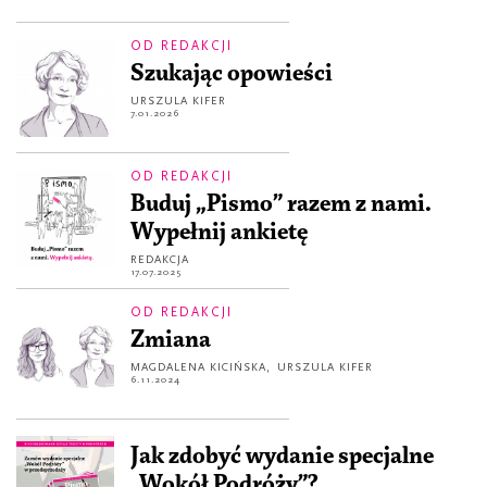
OD REDAKCJI
Szukając opowieści
URSZULA KIFER
7.01.2026
OD REDAKCJI
Buduj „Pismo” razem z nami.
Wypełnij ankietę
REDAKCJA
17.07.2025
OD REDAKCJI
Zmiana
MAGDALENA KICIŃSKA
,
URSZULA KIFER
6.11.2024
Jak zdobyć wydanie specjalne
„Wokół Podróży”?