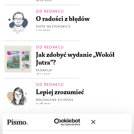
28.02.2022
OD REDAKCJI
O radości z błędów
PIOTR NESTEROWICZ
1.02.2022
OD REDAKCJI
Jak zdobyć wydanie „Wokół
Jutra”?
REDAKCJA
16.11.2021
OD REDAKCJI
Lepiej zrozumieć
MAGDALENA KICIŃSKA
31.08.2021
SEZON 3
Trzeci sezon Śledztwa Pisma.