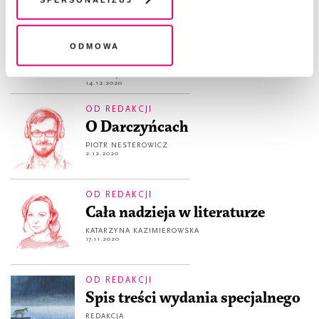
OD REDAKCJI
legalność przetwarzania danych przed jej wycofaniem
Tomasz Kontny laureatem
kolejnej edycji Sopockiej
Odmowa
Rezydencji Literackiej
REDAKCJA
14.12.2020
OD REDAKCJI
O Darczyńcach
PIOTR NESTEROWICZ
2.12.2020
OD REDAKCJI
Cała nadzieja w literaturze
KATARZYNA KAZIMIEROWSKA
17.11.2020
OD REDAKCJI
Spis treści wydania specjalnego
REDAKCJA