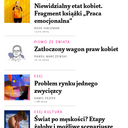
Niewidzialny etat kobiet.
Fragment książki „Praca
emocjonalna”
ROSE HACKMAN
13.02.2025
PISMO ZE ŚWIATA
Zatłoczony wagon praw kobiet
PAWEŁ MARCZEWSKI
10.10.2023
ESEJ
Problem rynku jednego
zwycięzcy
KAMIL FEJFER
1.08.2023
ESEJ KULTURA
Świat po męskości? Etapy
żałoby i możliwe scenariusze