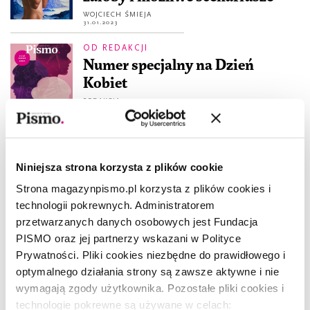
WOJCIECH ŚMIEJA
31.01.2023
OD REDAKCJI
Numer specjalny na Dzień
Kobiet
REDAKCJA
8.03.2021
STUDIUM
Wiedeń, miasto kobiet
Niniejsza strona korzysta z plików cookie
ELLE HUNT
2.02.2021
Strona magazynpismo.pl korzysta z plików cookies i
technologii pokrewnych. Administratorem
À PROPOS
przetwarzanych danych osobowych jest Fundacja
À propos feminizmu
PISMO oraz jej partnerzy wskazani w Polityce
ZUZANNA KOWALCZYK
Prywatności. Pliki cookies niezbędne do prawidłowego i
1.09.2020
optymalnego działania strony są zawsze aktywne i nie
wymagają zgody użytkownika. Pozostałe pliki cookies i
À PROPOS
technologie pokrewne są używane w celach: