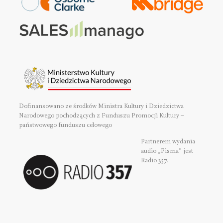
Dofinansowano ze środków Ministra Kultury i Dziedzictwa
Narodowego pochodzących z Funduszu Promocji Kultury –
państwowego funduszu celowego
Partnerem wydania
audio „Pisma” jest
Radio 357.