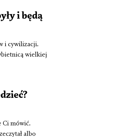
yły i będą
 i cywilizacji.
ietnicą wielkiej
dzieć?
e Ci mówić.
zeczytał albo