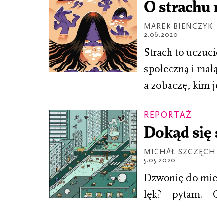
O strachu 
MAREK BIEŃCZYK
2.06.2020
Strach to uczuci
społeczną i mał
a zobaczę, kim j
REPORTAŻ
Dokąd się 
MICHAŁ SZCZĘCH
5.05.2020
Dzwonię do mies
lęk? – pytam. – 