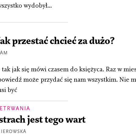
wszystko wydobył...
Jak przestać chcieć za dużo?
TAM
 tak jak się mówi czasem do księżyca. Raz w mie
odpowiedź może przydać się nam wszystkim. Nie m
si być
ZETRWANIA
strach jest tego wart
MIEROWSKA