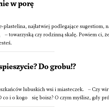
nie w porę
e-plastelina, najłatwiej podlegające sugestiom, n
ą – towarzyską czy rodzinną skalę. Powiem ci, że
esteś.
spieszycie? Do grobu!?
zkańców lubuskich wsi i miasteczek. – Czy wir
O co i o kogo się boisz? O czym myślisz, gdy pr