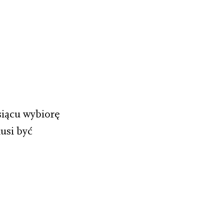
siącu wybiorę
usi być