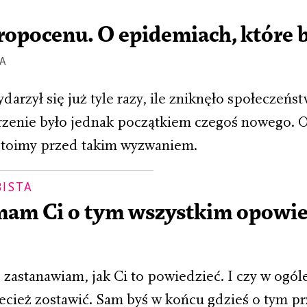
opocenu. O epidemiach, które b
A
arzył się już tyle razy, ile zniknęło społeczeństw
rzenie było jednak początkiem czegoś nowego. Ob
stoimy przed takim wyzwaniem.
BISTA
 mam Ci o tym wszystkim opowie
ę zastanawiam, jak Ci to powiedzieć. I czy w ogól
cież zostawić. Sam byś w końcu gdzieś o tym pr