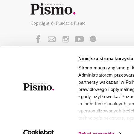
Copyright © Fundacja Pismo
Niniejsza strona korzysta
Fundację Pismo
wspierają:
Strona magazynpismo.pl ko
Administratorem przetwar
partnerzy wskazani w Poli
prawidłowego i optymalneg
zgody użytkownika. Pozost
celach: funkcjonalnych, a
spersonalizowanych treści
technologie pokrewne, zg
urządzeniu końcowym lub 
wszystkie lub niektóre pli
Pokaż szczegóły