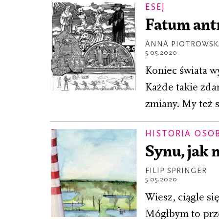
ESEJ
Fatum antr
ANNA PIOTROWSK
5.05.2020
Koniec świata wyd
Każde takie zda
zmiany. My też 
HISTORIA OSO
Synu, jak
FILIP SPRINGER
5.05.2020
Wiesz, ciągle si
Mógłbym to prze