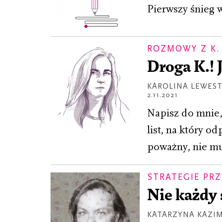
Pierwszy śnieg 
ROZMOWY Z K.
Droga K.! 
KAROLINA LEWES
2.11.2021
Napisz do mnie,
list, na który 
poważny, nie mu
STRATEGIE PR
Nie każdy 
KATARZYNA KAZI