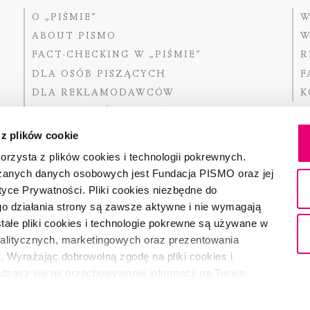
O „PIŚMIE”
W
ABOUT PISMO
W
FACT-CHECKING W „PIŚMIE”
R
DLA OSÓB PISZĄCYCH
F
DLA REKLAMODAWCÓW
K
GDZIE KUPIĆ „PISMO”?
 z plików cookie
rzysta z plików cookies i technologii pokrewnych.
zanych danych osobowych jest Fundacja PISMO oraz jej
Dofinansow
Narodoweg
tyce Prywatności. Pliki cookies niezbędne do
państwowe
o działania strony są zawsze aktywne i nie wymagają
ałe pliki cookies i technologie pokrewne są używane w
nalitycznych, marketingowych oraz prezentowania
Partnerem 
. Wyrażając dobrowolną zgodę na pliki cookies i
adzasz się na przechowywanie informacji na Twoim
dostęp do niego i przetwarzanie danych. Zgodę na
ki cookies i technologie pokrewne możesz w każdej chwili