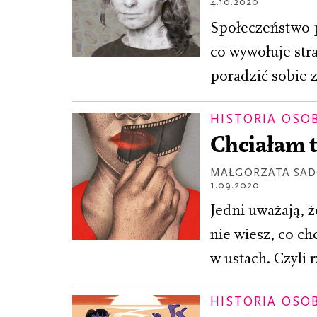
4.10.2020
Społeczeństwo p
co wywołuje str
poradzić sobie 
HISTORIA OSO
Chciałam 
MAŁGORZATA SA
1.09.2020
Jedni uważają, ż
nie wiesz, co c
w ustach. Czyli 
HISTORIA OSO