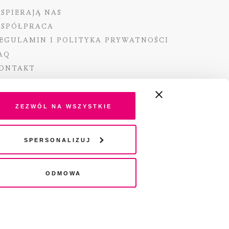
SPIERAJĄ NAS
SPÓŁPRACA
EGULAMIN I POLITYKA PRYWATNOŚCI
AQ
ONTAKT
Zezwól na wszystkie
ano ze środków Ministra Kultury i Dziedzictwa
Spersonalizuj
o pochodzących z Funduszu Promocji Kultury –
go funduszu celowego
Odmowa
wydania audio „Pisma” jest Radio 357.