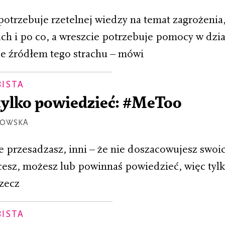
otrzebuje rzetelnej wiedzy na temat zagrożenia
ach i po co, a wreszcie potrzebuje pomocy w dzia
ze źródłem tego strachu – mówi
BISTA
tylko powiedzieć: #MeToo
DOWSKA
e przesadzasz, inni – że nie doszacowujesz swoich
hcesz, możesz lub powinnaś powiedzieć, więc tyl
rzecz
BISTA