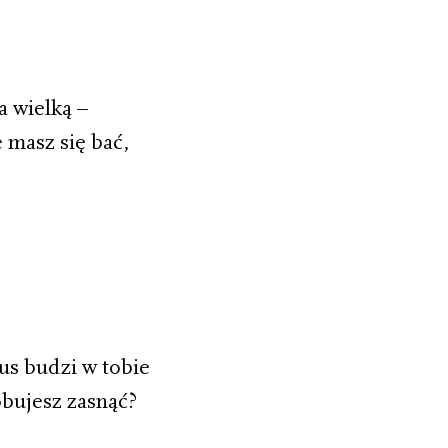
a wielką –
 masz się bać,
us budzi w tobie
óbujesz zasnąć?