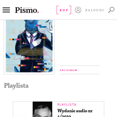
#16
KUP
ZALOGUJ
Archiwum
Playlista
PLAYLISTA
Wydanie audio nr
4/2019