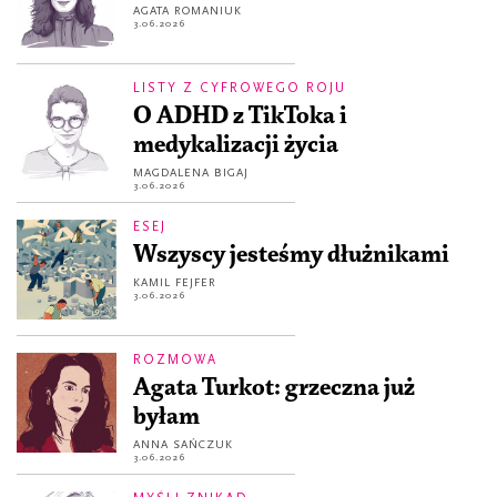
AGATA ROMANIUK
3.06.2026
LISTY Z CYFROWEGO ROJU
O ADHD z TikToka i
medykalizacji życia
MAGDALENA BIGAJ
3.06.2026
ESEJ
Wszyscy jesteśmy dłużnikami
KAMIL FEJFER
3.06.2026
ROZMOWA
Agata Turkot: grzeczna już
byłam
ANNA SAŃCZUK
3.06.2026