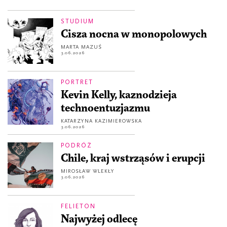
STUDIUM
Cisza nocna w monopolowych
MARTA MAZUŚ
3.06.2026
PORTRET
Kevin Kelly, kaznodzieja
technoentuzjazmu
KATARZYNA KAZIMIEROWSKA
3.06.2026
PODRÓŻ
Chile, kraj wstrząsów i erupcji
MIROSŁAW WLEKŁY
3.06.2026
FELIETON
Najwyżej odlecę