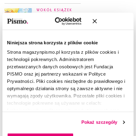
WOKÓŁ KSIĄŻEK
Książki, które dają dzieciom siłę
AGNIESZKA SOWIŃSKA
3.06.2026
Niniejsza strona korzysta z plików cookie
POEZJA
Strona magazynpismo.pl korzysta z plików cookies i
Zastanawiam się często czy
technologii pokrewnych. Administratorem
tam, gdzie jesteś
przetwarzanych danych osobowych jest Fundacja
ANA BLANDIANA
PISMO oraz jej partnerzy wskazani w Polityce
3.06.2026
Prywatności. Pliki cookies niezbędne do prawidłowego i
OPOWIADANIE
optymalnego działania strony są zawsze aktywne i nie
Lewe oko Luizy
wymagają zgody użytkownika. Pozostałe pliki cookies i
LENA SZUSTER
technologie pokrewne są używane w celach:
3.06.2026
funkcjonalnych, analitycznych, marketingowych oraz
prezentowania spersonalizowanych treści. Wyrażając
POEZJA
Pokaż szczegóły
dobrowolną zgodę na pliki cookies i technologie
Wiersz bez tytułu
pokrewne, zgadzasz się na przechowywanie informacji