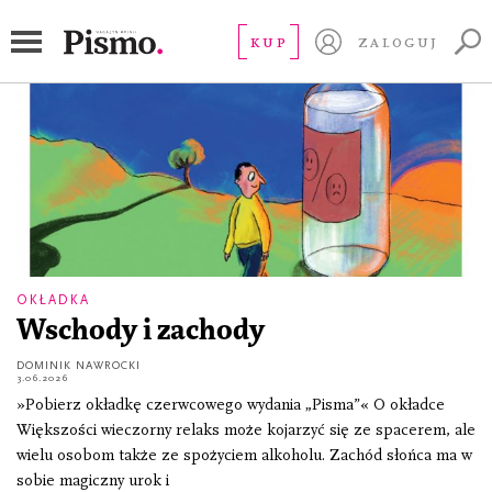
Numer 06/2026
KUP
ZALOGUJ
OKŁADKA
Wschody i zachody
DOMINIK NAWROCKI
3.06.2026
»Pobierz okładkę czerwcowego wydania „Pisma”« O okładce
Większości wieczorny relaks może kojarzyć się ze spacerem, ale
wielu osobom także ze spożyciem alkoholu. Zachód słońca ma w
sobie magiczny urok i