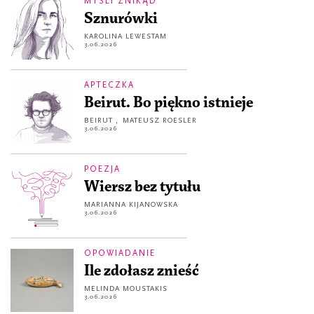
MYŚLI ZNIKĄD
Sznurówki
KAROLINA LEWESTAM
3.06.2026
APTECZKA
Beirut. Bo piękno istnieje
BEIRUT
,
MATEUSZ ROESLER
3.06.2026
POEZJA
Wiersz bez tytułu
MARIANNA KIJANOWSKA
3.06.2026
OPOWIADANIE
Ile zdołasz znieść
MELINDA MOUSTAKIS
3.06.2026