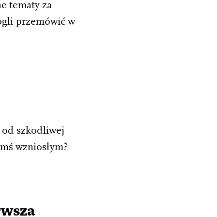
e tematy za
ogli przemówić w
 od szkodliwej
zymś wzniosłym?
rwsza