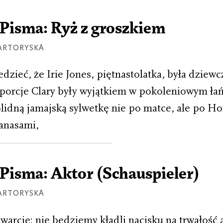
Pisma: Ryż z groszkiem
ARTORYSKA
dzieć, że Irie Jones, piętnastolatka, była dziew
porcje Clary były wyjątkiem w pokoleniowym łań
olidną jamajską sylwetkę nie po matce, ale po Ho
anasami,
Pisma: Aktor (Schauspieler)
ARTORYSKA
arcie: nie będziemy kładli nacisku na trwałość 