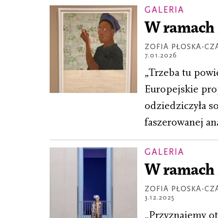
GALERIA
W ramach 
ZOFIA PŁOSKA-CZ
7.01.2026
„Trzeba tu powie
Europejskie pro
odziedziczyła s
faszerowanej an
GALERIA
W ramach 
ZOFIA PŁOSKA-CZ
3.12.2025
„Przyznajemy otw