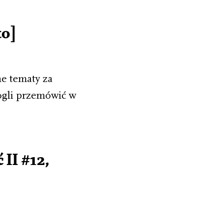
to]
e tematy za
ogli przemówić w
II #12,