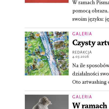
W ramach Pisma 
pomocą obrazu. 
swoim języku: ję
GALERIA
Czysty ar
REDAKCJA
4.03.2026
Na ile sposobów
działalności sw
Oto artwashing o
GALERIA
W ramach 