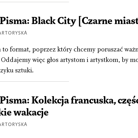
isma: Black City [Czarne mias
ARTORYSKA
to format, poprzez który chcemy poruszać ważn
Oddajemy więc głos artystom i artystkom, by m
zyku sztuki.
isma: Kolekcja francuska, część 
ie wakacje
ARTORYSKA