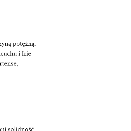
czyną potężną.
cuchu i Irie
rtense,
ani solidność