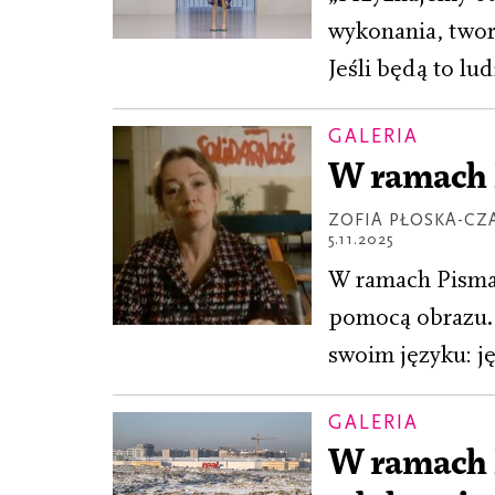
wykonania, twor
Jeśli będą to lu
GALERIA
W ramach 
ZOFIA PŁOSKA-CZ
5.11.2025
W ramach Pisma 
pomocą obrazu. 
swoim języku: ję
GALERIA
W ramach P