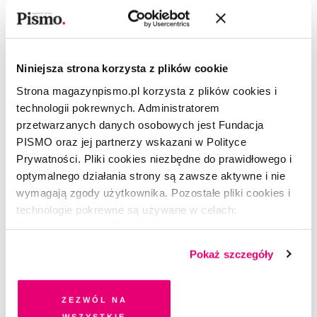
obiegu pieniądza
KACPER POBŁOCKI
Niniejsza strona korzysta z plików cookie
1.11.2022
|
21:11:02
Strona magazynpismo.pl korzysta z plików cookies i
technologii pokrewnych. Administratorem
przetwarzanych danych osobowych jest Fundacja
Złoty do lamusa.
Dlaczego Polska
PISMO oraz jej partnerzy wskazani w Polityce
potrzebuje euro?
Prywatności. Pliki cookies niezbędne do prawidłowego i
optymalnego działania strony są zawsze aktywne i nie
wymagają zgody użytkownika. Pozostałe pliki cookies i
JAN CIPIUR
3.10.2022
|
19:10:29
technologie pokrewne są używane w celach:
funkcjonalnych, analitycznych, marketingowych oraz
prezentowania spersonalizowanych treści. Wyrażając
Pokaż szczegóły
Kogo dziś stać na dom?
dobrowolną zgodę na pliki cookies i technologie
pokrewne, zgadzasz się na przechowywanie informacji
na Twoim urządzeniu końcowym lub dostęp do niego i
Zezwól na
przetwarzanie danych. Zgodę na wszystkie lub niektóre
wszystkie