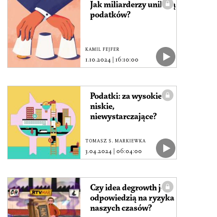
Jak miliarderzy unikają
podatków?
KAMIL FEJFER
1.10.2024
|
16:10:00
Podatki: za wysokie, za
niskie,
niewystarczające?
TOMASZ S. MARKIEWKA
3.04.2024
|
06:04:00
Czy idea degrowth jest
odpowiedzią na ryzyka
naszych czasów?