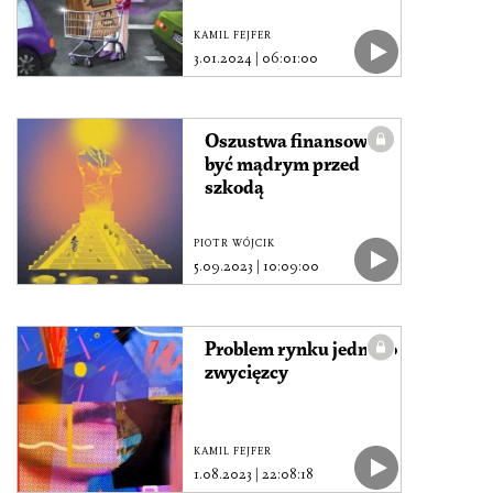
KAMIL FEJFER
3.01.2024
|
06:01:00
Oszustwa finansowe –
być mądrym przed
szkodą
PIOTR WÓJCIK
5.09.2023
|
10:09:00
Problem rynku jednego
zwycięzcy
KAMIL FEJFER
1.08.2023
|
22:08:18