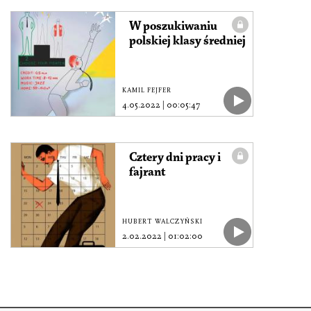
W poszukiwaniu
polskiej klasy średniej
KAMIL FEJFER
4.05.2022
|
00:05:47
Cztery dni pracy i
fajrant
HUBERT WALCZYŃSKI
2.02.2022
|
01:02:00