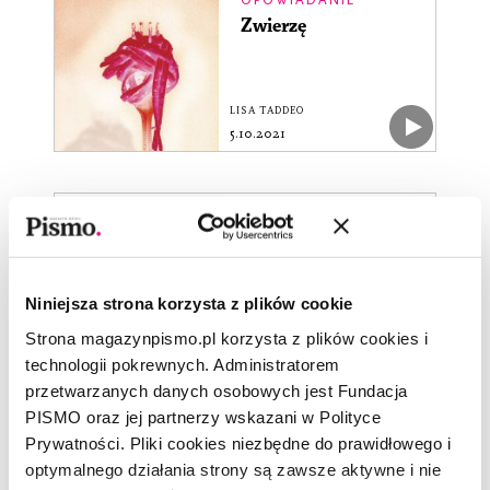
Zwierzę
LISA TADDEO
5.10.2021
POEZJA
(...)
Niniejsza strona korzysta z plików cookie
HERTA MÜLLER
Strona magazynpismo.pl korzysta z plików cookies i
5.10.2021
technologii pokrewnych. Administratorem
przetwarzanych danych osobowych jest Fundacja
APTECZKA
PISMO oraz jej partnerzy wskazani w Polityce
Witek Orski.
Prywatności. Pliki cookies niezbędne do prawidłowego i
Dosłowność?
optymalnego działania strony są zawsze aktywne i nie
Wolałbym nie