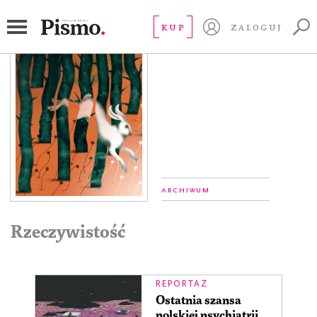
#46
KUP
ZALOGUJ
Archiwum
Rzeczywistość
REPORTAŻ
Ostatnia szansa
polskiej psychiatrii