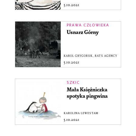
5.10.2021
PRAWA CZŁOWIEKA
Usnarz Górny
KAROL GRYGORUK
,
RATS AGENCY
5.10.2021
SZKIC
Mała Księżniczka
spotyka pingwina
KAROLINA LEWESTAM
5.10.2021