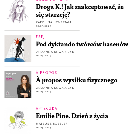
Droga K.! Jak zaakceptować, że
się starzeję?
KAROLINA LEWESTAM
10.05.2023
ESEJ
Pod dyktando twórców basenów
ZUZANNA KOWALCZYK
10.05.2023
À PROPOS
À propos wysiłku fizycznego
ZUZANNA KOWALCZYK
10.05.2023
APTECZKA
Emilie Pine. Dzień z życia
MATEUSZ ROESLER
10.05.2023