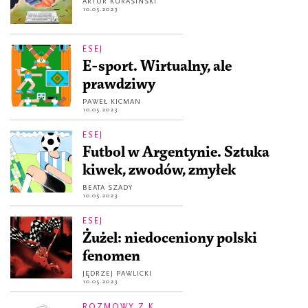
ARTUR KURASIŃSKI
10.05.2023
ESEJ
E-sport. Wirtualny, ale
prawdziwy
PAWEŁ KICMAN
10.05.2023
ESEJ
Futbol w Argentynie. Sztuka
kiwek, zwodów, zmyłek
BEATA SZADY
10.05.2023
ESEJ
Żużel: niedoceniony polski
fenomen
JĘDRZEJ PAWLICKI
10.05.2023
ROZMOWY Z K.