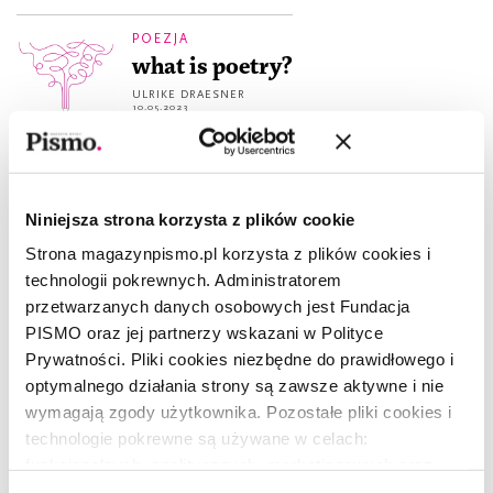
POEZJA
what is poetry?
ULRIKE DRAESNER
10.05.2023
POEZJA
Rozważania o morzu
Niniejsza strona korzysta z plików cookie
ANJA KAMPMANN
10.05.2023
Strona magazynpismo.pl korzysta z plików cookies i
technologii pokrewnych. Administratorem
OPOWIADANIE
przetwarzanych danych osobowych jest Fundacja
Miło jest, gdy wszyscy są
PISMO oraz jej partnerzy wskazani w Polityce
grzeczni
Prywatności. Pliki cookies niezbędne do prawidłowego i
optymalnego działania strony są zawsze aktywne i nie
ANIA BAS
10.05.2023
wymagają zgody użytkownika. Pozostałe pliki cookies i
technologie pokrewne są używane w celach:
POEZJA
funkcjonalnych, analitycznych, marketingowych oraz
Dyskretny urok kóz
prezentowania spersonalizowanych treści. Wyrażając