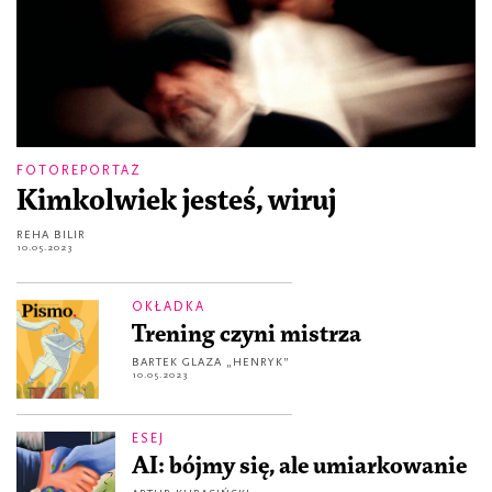
FOTOREPORTAŻ
Kimkolwiek jesteś, wiruj
REHA BILIR
10.05.2023
OKŁADKA
Trening czyni mistrza
BARTEK GLAZA „HENRYK”
10.05.2023
ESEJ
AI: bójmy się, ale umiarkowanie