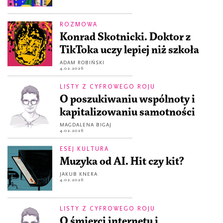
ROZMOWA
Konrad Skotnicki. Doktor z
TikToka uczy lepiej niż szkoła
ADAM ROBIŃSKI
4.02.2026
LISTY Z CYFROWEGO ROJU
O poszukiwaniu wspólnoty i
kapitalizowaniu samotności
MAGDALENA BIGAJ
4.02.2026
ESEJ KULTURA
Muzyka od AI. Hit czy kit?
JAKUB KNERA
4.02.2026
LISTY Z CYFROWEGO ROJU
O śmierci internetu i