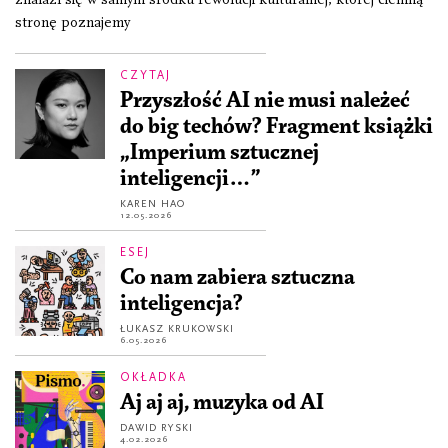
stronę poznajemy
CZYTAJ
Przyszłość AI nie musi należeć
do big techów? Fragment książki
„Imperium sztucznej
inteligencji…”
KAREN HAO
12.05.2026
ESEJ
Co nam zabiera sztuczna
inteligencja?
ŁUKASZ KRUKOWSKI
6.05.2026
OKŁADKA
Aj aj aj, muzyka od AI
DAWID RYSKI
4.02.2026