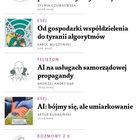
SYLWIA CZUBKOWSKA
27.06.2023
ESEJ
Od gospodarki współdzielenia
do tyranii algorytmów
KAROL MUSZYŃSKI
7.06.2023
FELIETON
AI na usługach samorządowej
propagandy
ANDRZEJ ANDRYSIAK
16.05.2023
ESEJ
AI: bójmy się, ale umiarkowanie
ARTUR KURASIŃSKI
10.05.2023
ROZMOWY Z K.