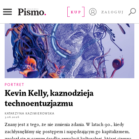
sztuczna inteligencja
KUP
ZALOGUJ
PORTRET
Kevin Kelly, kaznodzieja
technoentuzjazmu
KATARZYNA KAZIMIEROWSKA
3.06.2026
Znany jest z tego, że nie zmienia zdania. W latach 90., kiedy
zachłysnęliśmy się postępem i napędzającym go kapitalizmem,
znalazł się w samym środku rewolucji kulturalnej, której ciemną