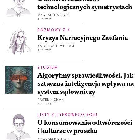
technologicznych symetrystach
MAGDALENA BIGAJ
3.12.2025
ROZMOWY Z K.
Kryzys Narracyjnego Zaufania
KAROLINA LEWESTAM
3.12.2025
STUDIUM
Algorytmy sprawiedliwości. Jak
sztuczna inteligencja wpływa na
system sądowniczy
PAWEŁ KICMAN
5.11.2025
LISTY Z CYFROWEGO ROJU
O konsumowaniu odtwórczości
i kulturze w proszku
MAGDALENA BIGAJ