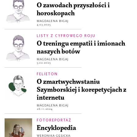
O zawodach przyszłości i
horoskopach
MAGDALENA BIGAJ
4.03.2025
LISTY Z CYFROWEGO ROJU
O treningu empatii i imionach
naszych botów
MAGDALENA BIGAJ
5.02.2025
FELIETON
O zmartwychwstaniu
Szymborskiej i korepetycjach z
internetu
MAGDALENA BIGAJ
26.11.2024
FOTOREPORTAŻ
Encyklopedia
WERONIKA GĘSICKA