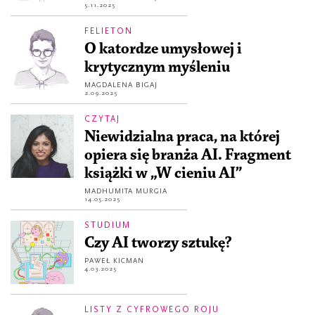
5.11.2025
FELIETON
O katordze umysłowej i
krytycznym myśleniu
MAGDALENA BIGAJ
2.09.2025
CZYTAJ
Niewidzialna praca, na której
opiera się branża AI. Fragment
książki w „W cieniu AI”
MADHUMITA MURGIA
14.05.2025
STUDIUM
Czy AI tworzy sztukę?
PAWEŁ KICMAN
4.03.2025
LISTY Z CYFROWEGO ROJU