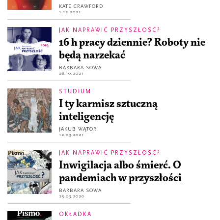
KATE CRAWFORD
1.12.2021
JAK NAPRAWIĆ PRZYSZŁOŚĆ?
16 h pracy dziennie? Roboty nie
będą narzekać
BARBARA SOWA
28.10.2021
STUDIUM
I ty karmisz sztuczną
inteligencję
JAKUB WĄTOR
12.03.2021
JAK NAPRAWIĆ PRZYSZŁOŚĆ?
Inwigilacja albo śmierć. O
pandemiach w przyszłości
BARBARA SOWA
25.03.2020
OKŁADKA