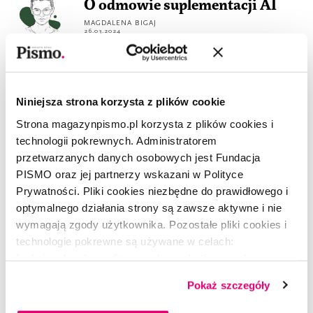
O odmowie suplementacji AI
MAGDALENA BIGAJ
26.03.2024
REPORTAŻ
Jak nie roztrwonić polskich
Niniejsza strona korzysta z plików cookie
talentów?
Strona magazynpismo.pl korzysta z plików cookies i
JULIA LACHOWICZ-NOWIŃSKA
6.03.2024
technologii pokrewnych. Administratorem
przetwarzanych danych osobowych jest Fundacja
PORTRET
PISMO oraz jej partnerzy wskazani w Polityce
Elon Musk chce jeszcze więcej
Prywatności. Pliki cookies niezbędne do prawidłowego i
RONAN FARROW
3.01.2024
optymalnego działania strony są zawsze aktywne i nie
wymagają zgody użytkownika. Pozostałe pliki cookies i
technologie pokrewne są używane w celach:
ŻART OBRAZKOWY
funkcjonalnych, analitycznych, marketingowych oraz
Policz palce
prezentowania spersonalizowanych treści. Wyrażając
MICHAŁ RZECZNIK
Pokaż szczegóły
3.01.2024
dobrowolną zgodę na pliki cookies i technologie
pokrewne, zgadzasz się na przechowywanie informacji