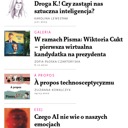
Droga K.! Czy zastąpi nas
sztuczna inteligencja?
KAROLINA LEWESTAM
3.01.2023
GALERIA
W ramach Pisma: Wiktoria Cukt
– pierwsza wirtualna
kandydatka na prezydenta
ZOFIA PŁOSKA-CZARTORYSKA
6.12.2022
À PROPOS
À propos technosceptycyzmu
ZUZANNA KOWALCZYK
24.03.2022
ESEJ
Czego AI nie wie o naszych
emocjach