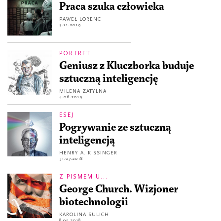
Praca szuka człowieka
PAWEŁ LORENC
5.11.2019
PORTRET
Geniusz z Kluczborka buduje
sztuczną inteligencję
MILENA ZATYLNA
4.06.2019
ESEJ
Pogrywanie ze sztuczną
inteligencją
HENRY A. KISSINGER
31.07.2018
Z PISMEM U...
George Church. Wizjoner
biotechnologii
KAROLINA SULICH
8.05.2018