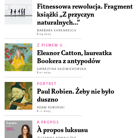
Fitnessowa rewolucja. Fragment
książki „Z przyczyn
naturalnych...”
BARBARA EHRENREICH
8.04.2025
Z PISMEM U...
Eleanor Catton, laureatka
Bookera z antypodów
KATARZYNA KAZIMIEROWSKA
8.01.2025
PORTRET
Paul Robien. Żeby nie było
duszno
ADAM ROBIŃSKI
8.11.2023
À PROPOS
À propos luksusu
ZUZANNA KOWALCZYK