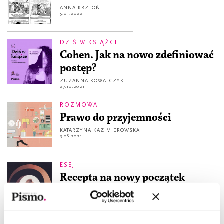
ANNA KRZTOŃ
5.01.2022
DZIŚ W KSIĄŻCE
Cohen. Jak na nowo zdefiniować
postęp?
ZUZANNA KOWALCZYK
27.10.2021
ROZMOWA
Prawo do przyjemności
KATARZYNA KAZIMIEROWSKA
3.08.2021
ESEJ
Recepta na nowy początek
ZUZANNA KOWALCZYK
5.01.2021