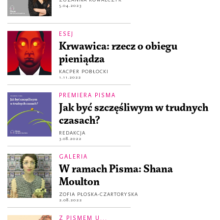
5.04.2023
ESEJ
Krwawica: rzecz o obiegu
pieniądza
KACPER POBŁOCKI
1.11.2022
PREMIERA PISMA
Jak być szczęśliwym w trudnych
czasach?
REDAKCJA
3.08.2022
GALERIA
W ramach Pisma: Shana
Moulton
ZOFIA PŁOSKA-CZARTORYSKA
2.08.2022
Z PISMEM U...