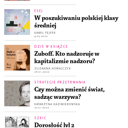
ESEJ
W poszukiwaniu polskiej klasy
średniej
KAMIL FEJFER
4.05.2022
DZIŚ W KSIĄŻCE
Zuboff. Kto nadzoruje w
kapitalizmie nadzoru?
ZUZANNA KOWALCZYK
26.01.2022
STRATEGIE PRZETRWANIA
Czy można zmienić świat,
sadząc warzywa?
KATARZYNA KAZIMIEROWSKA
25.01.2022
SZKIC
Dorosłość lvl 2