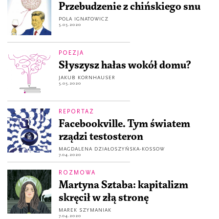
Przebudzenie z chińskiego snu
POLA IGNATOWICZ
5.05.2020
POEZJA
Słyszysz hałas wokół domu?
JAKUB KORNHAUSER
5.05.2020
REPORTAŻ
Facebookville. Tym światem
rządzi testosteron
MAGDALENA DZIAŁOSZYŃSKA-KOSSOW
7.04.2020
ROZMOWA
Martyna Sztaba: kapitalizm
skręcił w złą stronę
MAREK SZYMANIAK
7.04.2020