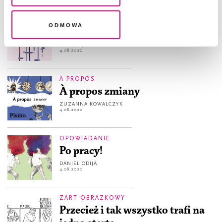
legalność przetwarzania danych przed jej wycofaniem
ESEJ
Odmowa
Zachód musi nauczyć się pokory
LESZEK JAŻDŻEWSKI
4.08.2020
À PROPOS
À propos zmiany
ZUZANNA KOWALCZYK
4.08.2020
OPOWIADANIE
Po pracy!
DANIEL ODIJA
4.08.2020
ŻART OBRAZKOWY
Przecież i tak wszystko trafi na