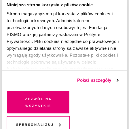
À PROPOS
Niniejsza strona korzysta z plików cookie
À propos obowiązku troski
Strona magazynpismo.pl korzysta z plików cookies i
ZUZANNA KOWALCZYK
2.12.2020
technologii pokrewnych. Administratorem
przetwarzanych danych osobowych jest Fundacja
PISMO oraz jej partnerzy wskazani w Polityce
KOMIKS
Prywatności. Pliki cookies niezbędne do prawidłowego i
Legendy późnego kapitalizmu
optymalnego działania strony są zawsze aktywne i nie
TOMASZ KONTNY
,
AGATA WAWRYNIUK
2.12.2020
wymagają zgody użytkownika. Pozostałe pliki cookies i
technologie pokrewne są używane w celach:
funkcjonalnych, analitycznych, marketingowych oraz
ESEJ
prezentowania spersonalizowanych treści. Wyrażając
Gracze z Doliny Krzemowej chcą
Pokaż szczegóły
dobrowolną zgodę na pliki cookies i technologie
skorzystać na pandemii
pokrewne, zgadzasz się na przechowywanie informacji
NAOMI KLEIN
1.09.2020
na Twoim urządzeniu końcowym lub dostęp do niego i
Zezwól na
przetwarzanie danych. Zgodę na wszystkie lub niektóre
wszystkie
ESEJ
pliki cookies i technologie pokrewne możesz w każdej
Wyleczmy się z kapitalizmu
chwili wycofać lub ponowić w zakładce "Ustawienia
PRZEMYSŁAW WIELGOSZ
plików cookie". Wycofanie zgody nie wpływa na
Spersonalizuj
4.08.2020