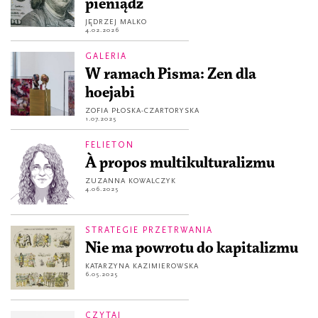
pieniądz
JĘDRZEJ MALKO
4.02.2026
GALERIA
W ramach Pisma: Zen dla
hoejabi
ZOFIA PŁOSKA-CZARTORYSKA
1.07.2025
FELIETON
À propos multikulturalizmu
ZUZANNA KOWALCZYK
4.06.2025
STRATEGIE PRZETRWANIA
Nie ma powrotu do kapitalizmu
KATARZYNA KAZIMIEROWSKA
6.05.2025
CZYTAJ