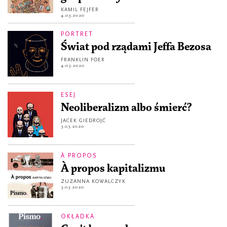
KAMIL FEJFER
4.03.2020
PORTRET
Świat pod rządami Jeffa Bezosa
FRANKLIN FOER
4.03.2020
ESEJ
Neoliberalizm albo śmierć?
JACEK GIEDROJĆ
3.03.2020
À PROPOS
À propos kapitalizmu
ZUZANNA KOWALCZYK
3.03.2020
OKŁADKA