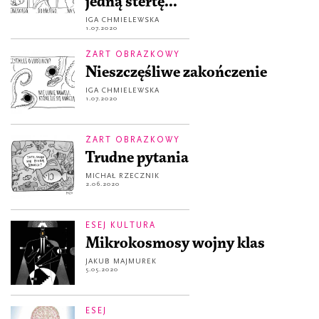
jedną stertę...
IGA CHMIELEWSKA
1.07.2020
ŻART OBRAZKOWY
Nieszczęśliwe zakończenie
IGA CHMIELEWSKA
1.07.2020
ŻART OBRAZKOWY
Trudne pytania
MICHAŁ RZECZNIK
2.06.2020
ESEJ KULTURA
Mikrokosmosy wojny klas
JAKUB MAJMUREK
5.05.2020
ESEJ