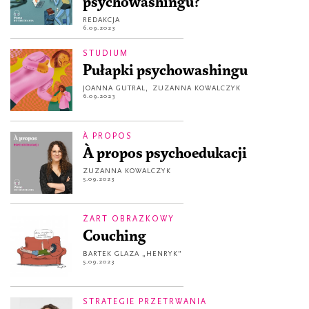
psychowashingu?
REDAKCJA
6.09.2023
STUDIUM
Pułapki psychowashingu
JOANNA GUTRAL
,
ZUZANNA KOWALCZYK
6.09.2023
À PROPOS
À propos psychoedukacji
ZUZANNA KOWALCZYK
5.09.2023
ŻART OBRAZKOWY
Couching
BARTEK GLAZA „HENRYK”
5.09.2023
STRATEGIE PRZETRWANIA