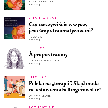
KAROLINA BALCER
1.10.2024
PREMIERA PISMA
Czy rzeczywiście wszyscy
jesteśmy straumatyzowani?
REDAKCJA
1.10.2024
FELIETON
À propos traumy
ZUZANNA KOWALCZYK
1.10.2024
REPORTAŻ
Polska na „terapii”. Skąd moda
na ustawienia hellingerowskie?
OKTAWIA KROMER
1.10.2024
ROZMOWY Z K.