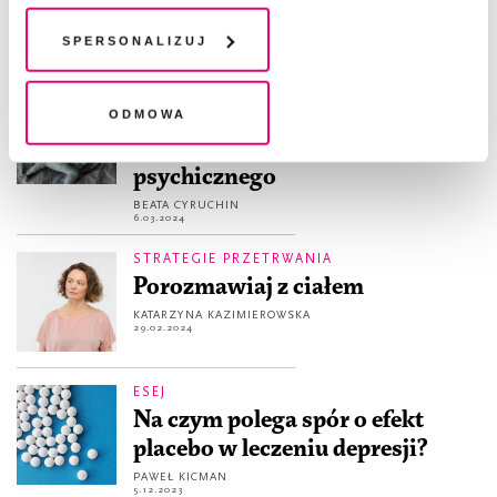
przemianie”
chwili wycofać lub ponowić w zakładce "Ustawienia
BARTŁOMIEJ DOBROCZYŃSKI
,
AGNIESZKA JUCEWICZ
plików cookie". Wycofanie zgody nie wpływa na
Spersonalizuj
11.04.2024
legalność przetwarzania danych przed jej wycofaniem
HISTORIA OSOBISTA
Odmowa
Przeszycie przeżycia. O
wychodzeniu z kryzysu
psychicznego
BEATA CYRUCHIN
6.03.2024
STRATEGIE PRZETRWANIA
Porozmawiaj z ciałem
KATARZYNA KAZIMIEROWSKA
29.02.2024
ESEJ
Na czym polega spór o efekt
placebo w leczeniu depresji?
PAWEŁ KICMAN
5.12.2023