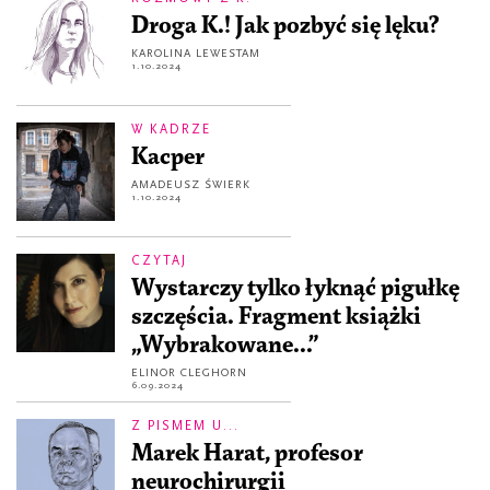
Droga K.! Jak pozbyć się lęku?
KAROLINA LEWESTAM
1.10.2024
W KADRZE
Kacper
AMADEUSZ ŚWIERK
1.10.2024
CZYTAJ
Wystarczy tylko łyknąć pigułkę
szczęścia. Fragment książki
„Wybrakowane...”
ELINOR CLEGHORN
6.09.2024
Z PISMEM U...
Marek Harat, profesor
neurochirurgii