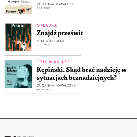
ZUZANNA KOWALCZYK
5.10.2021
OKŁADKA
Znajdź prześwit
MIKITA RASOLKA
5.10.2021
DZIŚ W KSIĄŻCE
Kępiński. Skąd brać nadzieję w
sytuacjach beznadziejnych?
ZUZANNA KOWALCZYK
30.09.2021