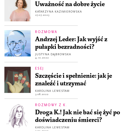
Uważność na dobre życie
KATARZYNA KAZIMIEROWSKA
27.07.2023
ROZMOWA
Andrzej Leder: Jak wyjść z
pułapki bezradności?
JUSTYNA DĄBROWSKA
4.10.2022
ESEJ
Szczęście i spełnienie: jak je
znaleźć i utrzymać
KAROLINA LEWESTAM
3.08.2022
ROZMOWY Z K.
Droga K.! Jak nie bać się żyć po
doświadczeniu śmierci?
KAROLINA LEWESTAM
3.05.2022