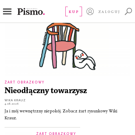
zdrowie psychiczne
KUP
ZALOGUJ
ŻART OBRAZKOWY
Nieodłączny towarzysz
WIKA KRAUZ
4.08.2026
Ja i mój wewnętrzny niepokój. Zobacz żart rysunkowy Wiki
Krauz.
ŻART OBRAZKOWY