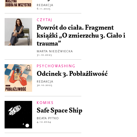
REDAKCJA
6.11.2025
CZYTAJ
Powrót do ciała. Fragment
książki „O zmierzchu 3. Ciało i
trauma”
MARTA NIEDŹWIECKA
31.10.2025
PSYCHOWASHING
Odcinek 3. Pobłażliwość
REDAKCJA
30.10.2025
KOMIKS
Safe Space Ship
BEATA PYTKO
4.12.2024