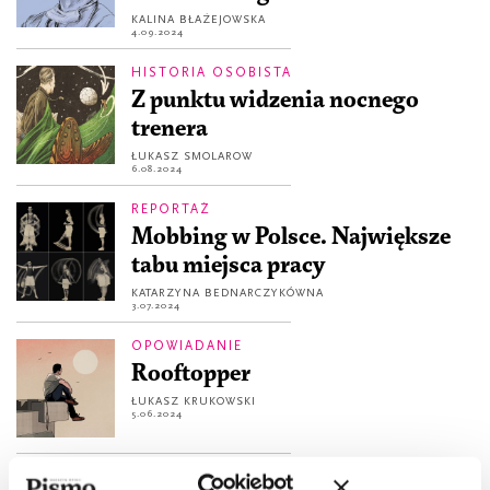
KALINA BŁAŻEJOWSKA
4.09.2024
HISTORIA OSOBISTA
Z punktu widzenia nocnego
trenera
ŁUKASZ SMOLAROW
6.08.2024
REPORTAŻ
Mobbing w Polsce. Największe
tabu miejsca pracy
KATARZYNA BEDNARCZYKÓWNA
3.07.2024
OPOWIADANIE
Rooftopper
ŁUKASZ KRUKOWSKI
5.06.2024
W KADRZE