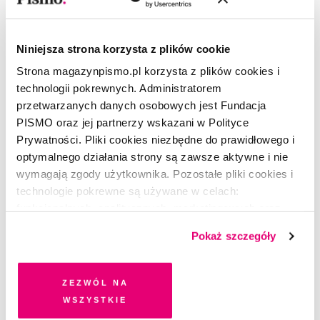
Karolina
AMADEUSZ ŚWIERK
5.06.2024
Niniejsza strona korzysta z plików cookie
Strona magazynpismo.pl korzysta z plików cookies i
PREMIERA PISMA
technologii pokrewnych. Administratorem
Czy work-life balance to mit?
przetwarzanych danych osobowych jest Fundacja
REDAKCJA
PISMO oraz jej partnerzy wskazani w Polityce
8.05.2024
Prywatności. Pliki cookies niezbędne do prawidłowego i
optymalnego działania strony są zawsze aktywne i nie
ROZMOWY Z K.
wymagają zgody użytkownika. Pozostałe pliki cookies i
Droga K.! Czy można się odciąć
technologie pokrewne są używane w celach:
psychicznie od innych ludzi?
funkcjonalnych, analitycznych, marketingowych oraz
KAROLINA LEWESTAM
prezentowania spersonalizowanych treści. Wyrażając
8.05.2024
Pokaż szczegóły
dobrowolną zgodę na pliki cookies i technologie
CZYTAJ
pokrewne, zgadzasz się na przechowywanie informacji
Nie wszystko jest w naszych
na Twoim urządzeniu końcowym lub dostęp do niego i
Zezwól na
rękach. Fragment książki
przetwarzanie danych. Zgodę na wszystkie lub niektóre
wszystkie
„Tańcząc. Rozmowy o kryzysie i
pliki cookies i technologie pokrewne możesz w każdej