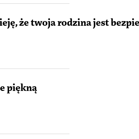
Ż
ję, że twoja rodzina jest bezpi
Ż
e piękną