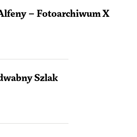
Ż
Alfeny – Fotoarchiwum X
Ż
edwabny Szlak
Ż