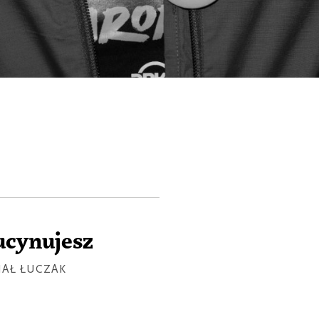
Ż
ucynujesz
AŁ ŁUCZAK