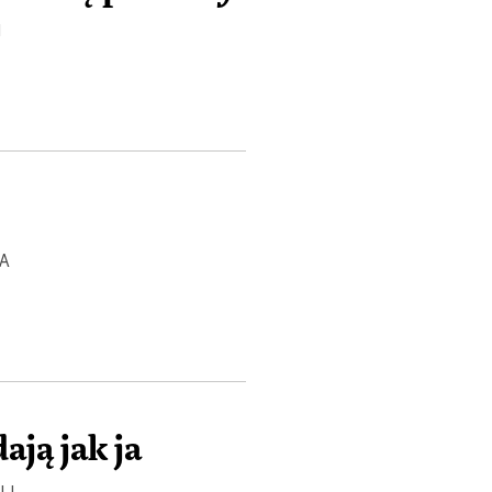
I
Ż
A
Ż
ają jak ja