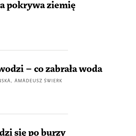
a pokrywa ziemię
Ż
wodzi – co zabrała woda
ŃSKA
,
AMADEUSZ ŚWIERK
Ż
dzi się po burzy