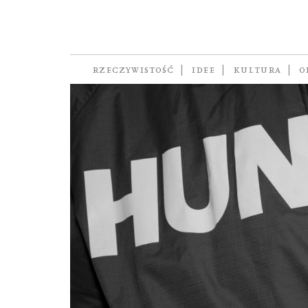
Fotoreportaż
RZECZYWISTOŚĆ
IDEE
KULTURA
O