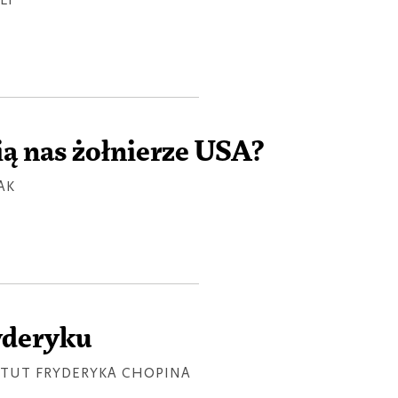
LI
Ż
ą nas żołnierze USA?
AK
Ż
ryderyku
TUT FRYDERYKA CHOPINA