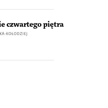
Ż
e czwartego piętra
A-KOŁODZIEJ
Ż