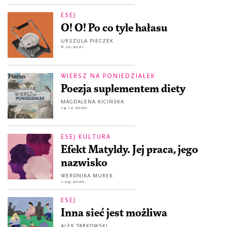
ESEJ
O! O! Po co tyle hałasu
URSZULA PIECZEK
6.10.2021
WIERSZ NA PONIEDZIAŁEK
Poezja suplementem diety
MAGDALENA KICIŃSKA
14.12.2020
ESEJ KULTURA
Efekt Matyldy. Jej praca, jego
nazwisko
WERONIKA MUREK
1.09.2020
ESEJ
Inna sieć jest możliwa
ALEK TARKOWSKI