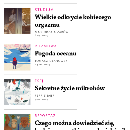
STUDIUM
Wielkie odkrycie kobiecego
orgazmu
MAŁGORZATA ŻARÓW
6.05.2025
ROZMOWA
Pogoda oceanu
TOMASZ ULANOWSKI
24.04.2025
ESEJ
Sekretne życie mikrobów
FERRIS JABR
5.02.2025
REPORTAŻ
Czego można dowiedzieć się,