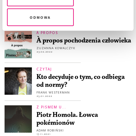
Magdalena Żernicka-Goetz.
legalność przetwarzania danych przed jej wycofaniem
Biolożka od teatru życia
Odmowa
JULIA LACHOWICZ-NOWIŃSKA
3.01.2023
À PROPOS
À propos pochodzenia człowieka
ZUZANNA KOWALCZYK
23.02.2022
CZYTAJ
Kto decyduje o tym, co odbiega
od normy?
FRANK WESTERMAN
25.01.2022
Z PISMEM U...
Piotr Homola. Łowca
pokémionów
ADAM ROBIŃSKI
17.11.2021