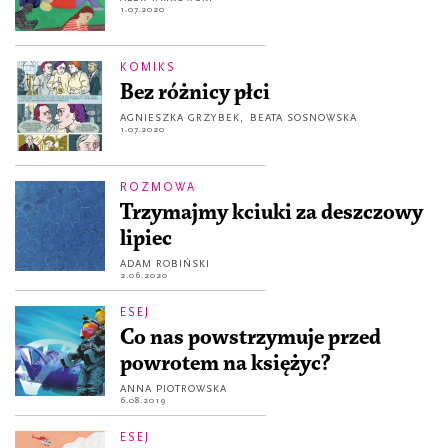
1.07.2020
KOMIKS
Bez różnicy płci
AGNIESZKA GRZYBEK
,
BEATA SOSNOWSKA
1.07.2020
ROZMOWA
Trzymajmy kciuki za deszczowy
lipiec
ADAM ROBIŃSKI
2.06.2020
ESEJ
Co nas powstrzymuje przed
powrotem na księżyc?
ANNA PIOTROWSKA
6.08.2019
ESEJ