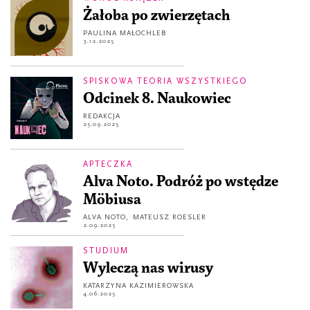
Żałoba po zwierzętach
PAULINA MAŁOCHLEB
3.12.2025
SPISKOWA TEORIA WSZYSTKIEGO
Odcinek 8. Naukowiec
REDAKCJA
25.09.2025
APTECZKA
Alva Noto. Podróż po wstędze
Möbiusa
ALVA NOTO
,
MATEUSZ ROESLER
2.09.2025
STUDIUM
Wyleczą nas wirusy
KATARZYNA KAZIMIEROWSKA
4.06.2025