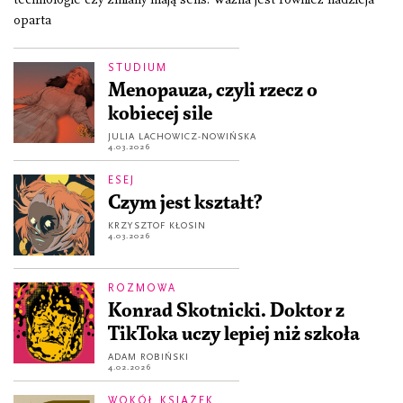
oparta
STUDIUM
Menopauza, czyli rzecz o
kobiecej sile
JULIA LACHOWICZ-NOWIŃSKA
4.03.2026
ESEJ
Czym jest kształt?
KRZYSZTOF KŁOSIN
4.03.2026
ROZMOWA
Konrad Skotnicki. Doktor z
TikToka uczy lepiej niż szkoła
ADAM ROBIŃSKI
4.02.2026
WOKÓŁ KSIĄŻEK