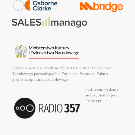
Dofinansowano ze środków Ministra Kultury i Dziedzictwa
Narodowego pochodzących z Funduszu Promocji Kultury –
państwowego funduszu celowego
Partnerem wydania
audio „Pisma” jest
Radio 357.