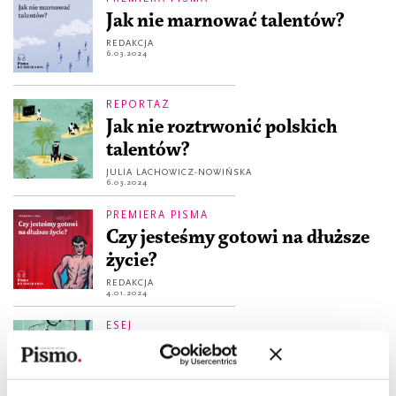
Jak nie marnować talentów?
REDAKCJA
6.03.2024
REPORTAŻ
Jak nie roztrwonić polskich
talentów?
JULIA LACHOWICZ-NOWIŃSKA
6.03.2024
PREMIERA PISMA
Czy jesteśmy gotowi na dłuższe
życie?
REDAKCJA
4.01.2024
ESEJ
Frapujący efekt loda
DAVID MERRITT JOHNS
4.10.2023