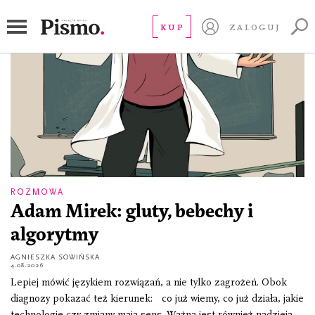
nauka
KUP
ZALOGUJ
ROZMOWA
Adam Mirek: gluty, bebechy i
algorytmy
AGNIESZKA SOWIŃSKA
4.08.2026
Lepiej mówić językiem rozwiązań, a nie tylko zagrożeń. Obok
diagnozy pokazać też kierunek: co już wiemy, co już działa, jakie
technologie czy zmiany mają sens. Ważna jest również nadzieja