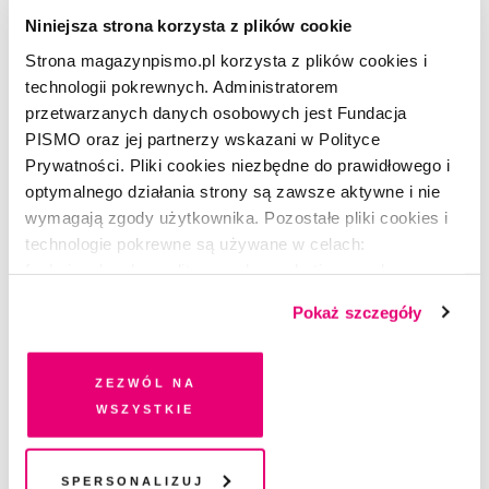
Niniejsza strona korzysta z plików cookie
CZYTAJ
Strona magazynpismo.pl korzysta z plików cookies i
Geny w służbie pamięci.
technologii pokrewnych. Administratorem
Fragment książki „Jacy byli?
przetwarzanych danych osobowych jest Fundacja
Jacy jesteśmy?”
PISMO oraz jej partnerzy wskazani w Polityce
JUSTYNA DŻBIK-KLUGE
Prywatności. Pliki cookies niezbędne do prawidłowego i
13.07.2023
optymalnego działania strony są zawsze aktywne i nie
STUDIUM
wymagają zgody użytkownika. Pozostałe pliki cookies i
Ludzie kontra raki
technologie pokrewne są używane w celach:
JULIA LACHOWICZ-NOWIŃSKA
funkcjonalnych, analitycznych, marketingowych oraz
6.06.2023
prezentowania spersonalizowanych treści. Wyrażając
Pokaż szczegóły
dobrowolną zgodę na pliki cookies i technologie
REPORTAŻ
pokrewne, zgadzasz się na przechowywanie informacji
Jak zbudować sztuczne serce?
na Twoim urządzeniu końcowym lub dostęp do niego i
Zezwól na
JOSHUA ROTHMAN
przetwarzanie danych. Zgodę na wszystkie lub niektóre
wszystkie
6.06.2023
pliki cookies i technologie pokrewne możesz w każdej
chwili wycofać lub ponowić w zakładce "Ustawienia
PORTRET
plików cookie". Wycofanie zgody nie wpływa na
Spersonalizuj