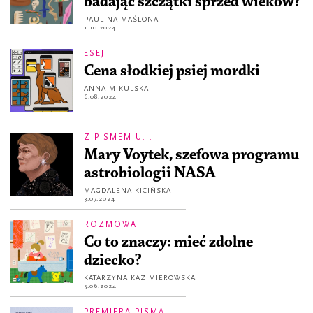
badając szczątki sprzed wieków?
PAULINA MAŚLONA
1.10.2024
ESEJ
Cena słodkiej psiej mordki
ANNA MIKULSKA
6.08.2024
Z PISMEM U...
Mary Voytek, szefowa programu
astrobiologii NASA
MAGDALENA KICIŃSKA
3.07.2024
ROZMOWA
Co to znaczy: mieć zdolne
dziecko?
KATARZYNA KAZIMIEROWSKA
5.06.2024
PREMIERA PISMA