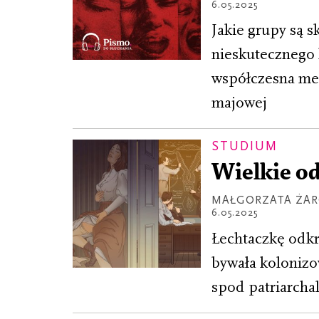
6.05.2025
Jakie grupy są 
nieskutecznego 
współczesna med
majowej
STUDIUM
Wielkie o
MAŁGORZATA ŻA
6.05.2025
Łechtaczkę odkr
bywała kolonizo
spod patriarcha