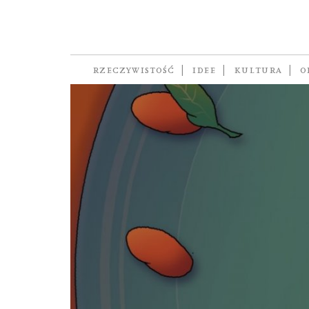
medycyna
RZECZYWISTOŚĆ
IDEE
KULTURA
O