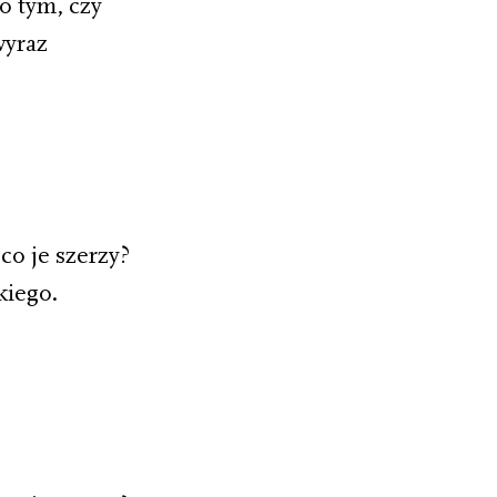
o tym, czy
wyraz
co je szerzy?
kiego.