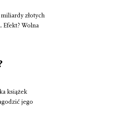
miliardy złotych
a. Efekt? Wolna
?
ka książek
agodzić jego