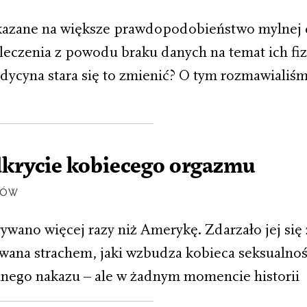
skazane na większe prawdopodobieństwo mylnej 
leczenia z powodu braku danych na temat ich fiz
ycyna stara się to zmienić? O tym rozmawialiś
dkrycie kobiecego orgazmu
RÓW
ywano więcej razy niż Amerykę. Zdarzało jej się
wana strachem, jaki wzbudza kobieca seksualnoś
lnego nakazu – ale w żadnym momencie historii