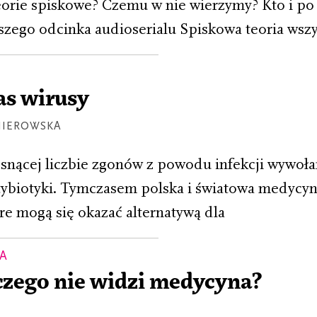
eorie spiskowe? Czemu w nie wierzymy? Kto i po 
szego odcinka audioserialu Spiskowa teoria wszy
as wirusy
MIEROWSKA
nącej liczbie zgonów z powodu infekcji wywoła
ybiotyki. Tymczasem polska i światowa medycyna
re mogą się okazać alternatywą dla
MA
czego nie widzi medycyna?