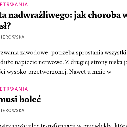
ZETRWANIA
ita nadwrażliwego: jak choroba
sł?
MIEROWSKA
zwania zawodowe, potrzeba sprostania wszystki
duże napięcie nerwowe. Z drugiej strony niska j
ci wysoko przetworzonej. Nawet u mnie w
ZETRWANIA
musi boleć
MIEROWSKA
stry może ulec transformacji w przewlekły, któr