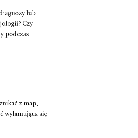
diagnozy lub
jologii? Czy
my podczas
 znikać z map,
ć wyłamująca się