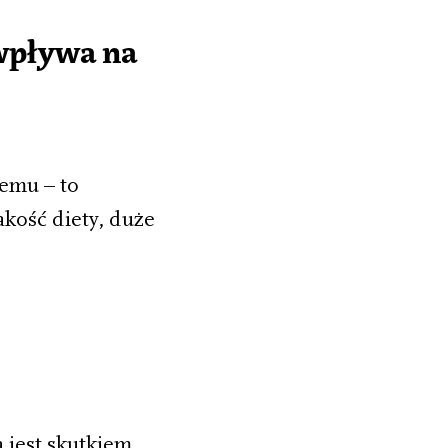
 wpływa na
emu – to
akość diety, duże
a jest skutkiem