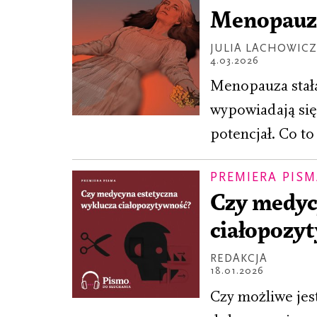
Menopauza,
JULIA LACHOWIC
4.03.2026
Menopauza stała
wypowiadają się
potencjał. Co to
PREMIERA PIS
Czy medyc
ciałopozy
REDAKCJA
18.01.2026
Czy możliwe jes