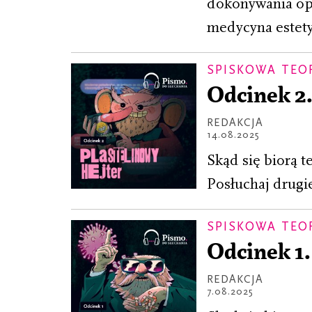
dokonywania ope
medycyna estety
SPISKOWA TEO
Odcinek 2.
REDAKCJA
14.08.2025
Skąd się biorą t
Posłuchaj drugi
SPISKOWA TEO
Odcinek 1.
REDAKCJA
7.08.2025