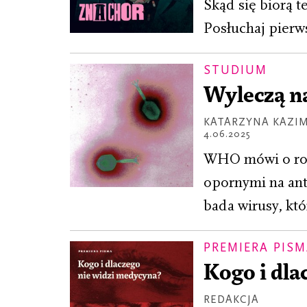
Skąd się biorą t
Posłuchaj pierw
STUDIUM
Wyleczą n
KATARZYNA KAZI
4.06.2025
WHO mówi o ros
opornymi na ant
bada wirusy, któ
PREMIERA PIS
Kogo i dla
REDAKCJA